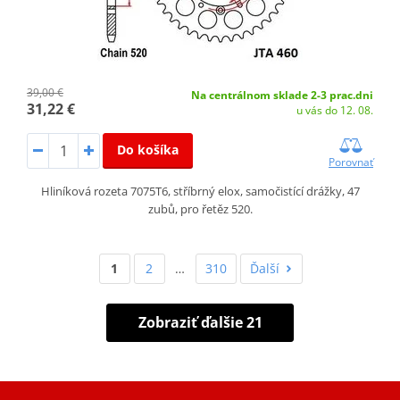
39,00 €
Na centrálnom sklade 2-3 prac.dni
31,22 €
u vás do 12. 08.
Do košíka
Porovnať
Hliníková rozeta 7075T6, stříbrný elox, samočistící drážky, 47
zubů, pro řetěz 520.
1
2
…
310
Ďalší
Zobraziť ďalšie 21