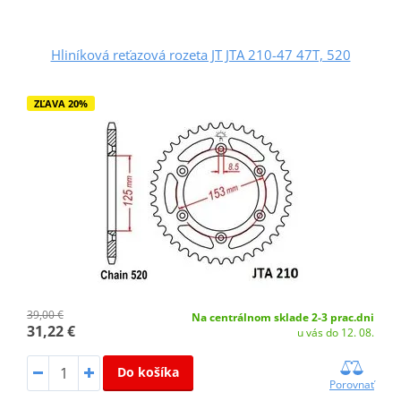
Hliníková reťazová rozeta JT JTA 210-47 47T, 520
ZĽAVA 20%
39,00 €
Na centrálnom sklade 2-3 prac.dni
31,22 €
u vás do 12. 08.
Do košíka
Porovnať