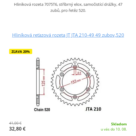
Hliníková rozeta 7075T6, stříbrný elox, samočistící drážky, 47
zubů, pro řetěz 520.
Hliníková reťazová rozeta JT JTA 210-49 49 zubov,520
ZĽAVA 20%
41,00 €
Skladom
32,80 €
u vás do 10. 08.