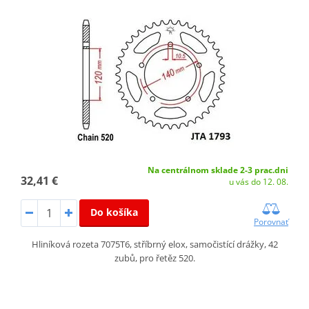
Na centrálnom sklade 2-3 prac.dni
32,41 €
u vás do 12. 08.
Do košíka
Porovnať
Hliníková rozeta 7075T6, stříbrný elox, samočistící drážky, 42
zubů, pro řetěz 520.