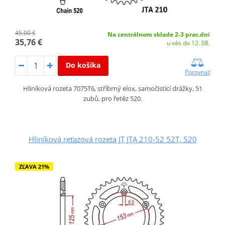
45,00 €
Na centrálnom sklade 2-3 prac.dni
35,76 €
u vás do 12. 08.
Do košíka
Porovnať
Hliníková rozeta 7075T6, stříbrný elox, samočistící drážky, 51
zubů, pro řetěz 520.
Hliníková reťazová rozeta JT JTA 210-52 52T, 520
ZĽAVA 21%