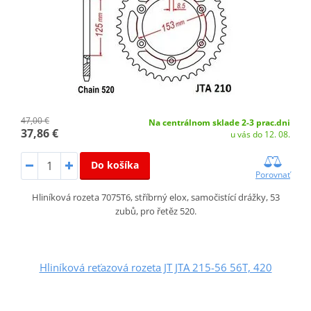
47,00 €
Na centrálnom sklade 2-3 prac.dni
37,86 €
u vás do 12. 08.
Do košíka
Porovnať
Hliníková rozeta 7075T6, stříbrný elox, samočistící drážky, 53
zubů, pro řetěz 520.
Hliníková reťazová rozeta JT JTA 215-56 56T, 420