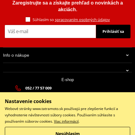
Zaregistrujte sa a získajte prehľad o novinkách a
akciách.
Súhlasím so
spracovaním osobných údajov
Prihlásiť sa
Info o nákupe
E-shop
052 / 77 57 009
tatramoto@tatramoto.sk
Nastavenie cookies
Po - Pia 9:00-17:00 | So: 9:00-13:00 | Ne: Zatvorené
Webové stránky www.tatramoto.sk používajú pre zlepšenie funkcií a
vyhodnotenie návštevnosti súbory cookies. Používaním súhlasíte s
používaním súborov cookies.
Viac informácií
.
Facebook
Nesúhlasím