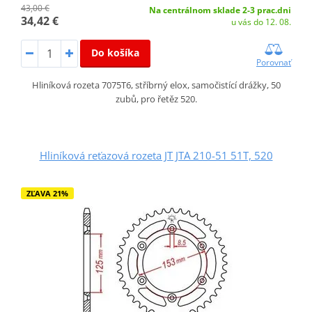
43,00 €
Na centrálnom sklade 2-3 prac.dni
34,42 €
u vás do 12. 08.
Do košíka
Porovnať
Hliníková rozeta 7075T6, stříbrný elox, samočistící drážky, 50
zubů, pro řetěz 520.
Hliníková reťazová rozeta JT JTA 210-51 51T, 520
ZĽAVA 21%