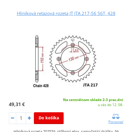
Hliníková reťazová rozeta JT JTA 217-56 56T, 428
Na centrálnom sklade 2-3 prac.dni
49,31 €
u vás do 12. 08.
Do košíka
Porovnať
Hliníková rozeta 7075T6, stříbrný elox, samočistící drážky, 56