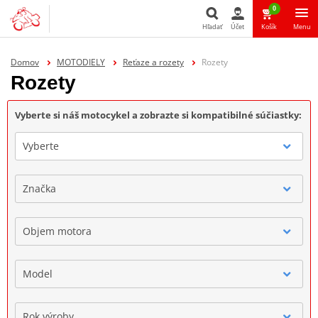
0
Hľadať
Účet
Košík
Menu
Hľadať
Domov
MOTODIELY
Reťaze a rozety
Rozety
Rozety
Vyberte si náš motocykel a zobrazte si kompatibilné súčiastky:
Vyberte
Značka
Objem motora
Model
Rok výroby