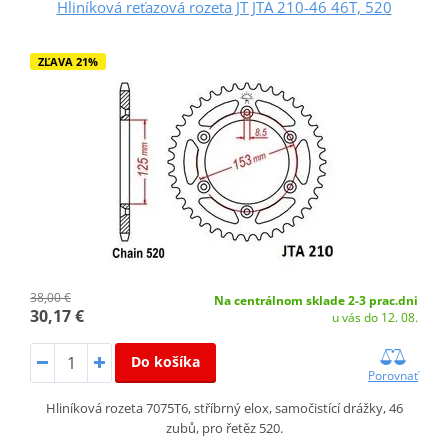
Hliníková reťazová rozeta JT JTA 210-46 46T, 520
ZĽAVA 21%
38,00 €
Na centrálnom sklade 2-3 prac.dni
30,17 €
u vás do 12. 08.
Do košíka
Porovnať
Hliníková rozeta 7075T6, stříbrný elox, samočistící drážky, 46
zubů, pro řetěz 520.