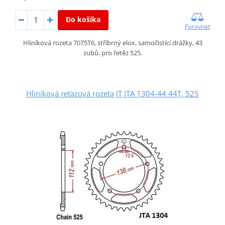
Do košíka
Porovnať
Hliníková rozeta 7075T6, stříbrný elox, samočistící drážky, 43
zubů, pro řetěz 525.
Hliníková reťazová rozeta JT JTA 1304-44 44T, 525