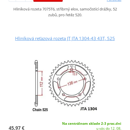
Hliníková rozeta 7075T6, stříbrný elox, samočistící drážky, 52
zubů, pro řetěz 520.
Hliníková reťazová rozeta JT JTA 1304-43 43T, 525
Na centrálnom sklade 2-3 prac.dni
45,97 €
u vás do 12. 08.