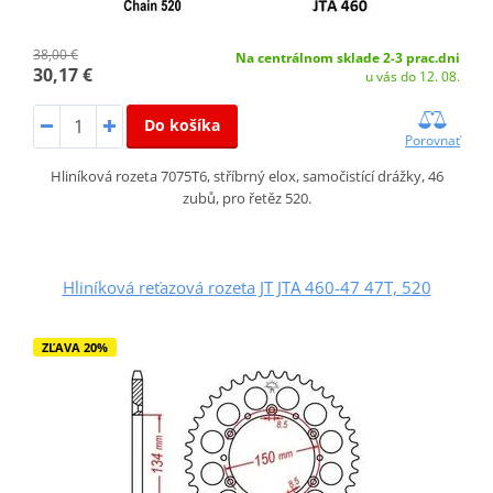
38,00 €
Na centrálnom sklade 2-3 prac.dni
30,17 €
u vás do 12. 08.
Do košíka
Porovnať
Hliníková rozeta 7075T6, stříbrný elox, samočistící drážky, 46
zubů, pro řetěz 520.
Hliníková reťazová rozeta JT JTA 460-47 47T, 520
ZĽAVA 20%