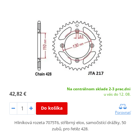
Na centrálnom sklade 2-3 prac.dni
42,82 €
u vás do 12. 08.
Do košíka
Porovnať
Hliníková rozeta 7075T6, stříbrný elox, samočistící drážky, 50
zubů, pro řetěz 428.