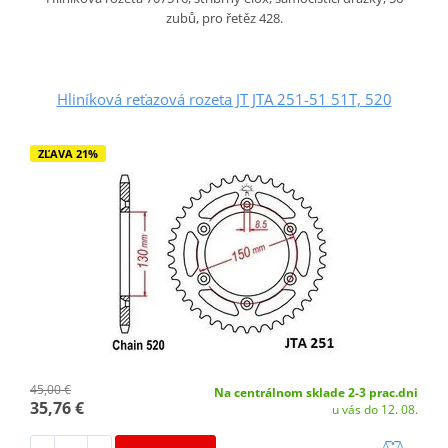
zubů, pro řetěz 428.
Hliníková reťazová rozeta JT JTA 251-51 51T, 520
ZĽAVA 21%
45,00 €
Na centrálnom sklade 2-3 prac.dni
35,76 €
u vás do 12. 08.