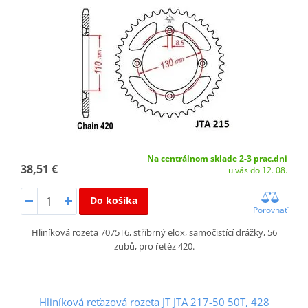
Na centrálnom sklade 2-3 prac.dni
38,51 €
u vás do 12. 08.
Do košíka
Porovnať
Hliníková rozeta 7075T6, stříbrný elox, samočistící drážky, 56
zubů, pro řetěz 420.
Hliníková reťazová rozeta JT JTA 217-50 50T, 428