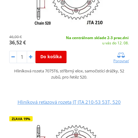
46,00 €
Na centrálnom sklade 2-3 prac.dni
36,52 €
u vás do 12. 08.
Do košíka
Porovnať
Hliníková rozeta 7075T6, stříbrný elox, samočistící drážky, 52
zubů, pro řetěz 520.
Hliníková reťazová rozeta JT JTA 210-53 53T, 520
ZĽAVA 19%