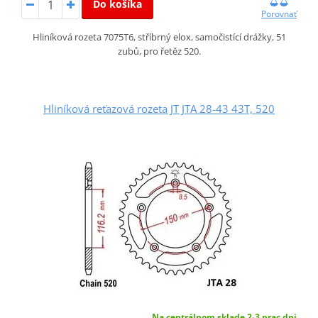
Do košíka
Porovnať
Hliníková rozeta 7075T6, stříbrný elox, samočistící drážky, 51
zubů, pro řetěz 520.
Hliníková reťazová rozeta JT JTA 28-43 43T, 520
Na centrálnom sklade 2-3 prac.dni