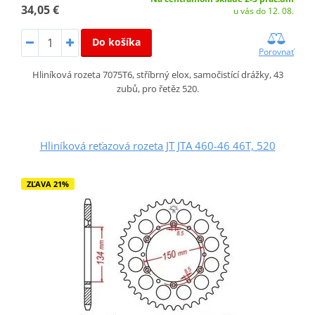
34,05 €
u vás do 12. 08.
Do košíka
Porovnať
Hliníková rozeta 7075T6, stříbrný elox, samočistící drážky, 43
zubů, pro řetěz 520.
Hliníková reťazová rozeta JT JTA 460-46 46T, 520
ZĽAVA 21%