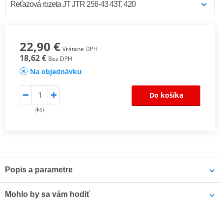
22,90 €
Vrátane DPH
18,62 €
Bez DPH
Na objednávku
Do košíka
(ks)
Popis a parametre
Výrobca
JT
Mohlo by sa vám hodiť
Označenie
R 256-43