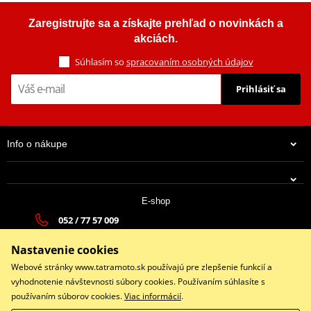
LOCTITE 243 LOCTITE 1370559 24 ml
Zaregistrujte sa a získajte prehľad o novinkách a
akciách.
Súhlasím so
spracovaním osobných údajov
Prihlásiť sa
Info o nákupe
E-shop
052 / 77 57 009
31,86 €
tatramoto@tatramoto.sk
Na centrálnom sklade 2-3 prac.dni
Nastavenie cookies
Po - Pia 9:00-17:00 | So: 9:00-13:00 | Ne: Zatvorené
Webové stránky www.tatramoto.sk používajú pre zlepšenie funkcií a
vyhodnotenie návštevnosti súbory cookies. Používaním súhlasíte s
používaním súborov cookies.
Viac informácií
.
Facebook