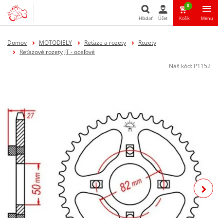
0
Hľadať
Účet
Košík
Menu
Hľadať
Domov
MOTODIELY
Reťaze a rozety
Rozety
Reťazové rozety JT - oceľové
Náš kód:
P1152