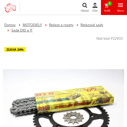
0
Hľadať
Účet
Košík
Menu
Hľadať
Domov
MOTODIELY
Reťaze a rozety
Reťazové sady
Sada DID a JT
Náš kód:
P22933
ZĽAVA 24%