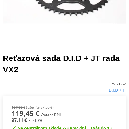
Reťazová sada D.I.D + JT rada
VX2
:
Výrobca
D.I.D + JT
157,00 €
(ušetríte 37,55 €)
119,45 €
Vrátane DPH
97,11 €
Bez DPH
Na centrálnom sklade 2-3 prac.dni , u vás do 13.