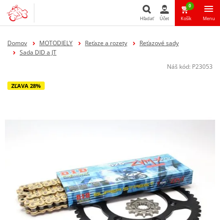
0
Hľadať
Účet
Košík
Menu
Hľadať
Domov
MOTODIELY
Reťaze a rozety
Reťazové sady
Sada DID a JT
Náš kód:
P23053
ZĽAVA 28%