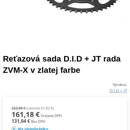
Reťazová sada D.I.D + JT rada
ZVM-X v zlatej farbe
:
Výrobca
D.I.D + JT
223,00 €
(ušetríte 61,82 €)
161,18 €
Vrátane DPH
131,04 €
Bez DPH
Na objednávku