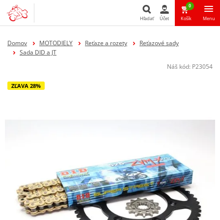
0
Hľadať
Účet
Košík
Menu
Hľadať
Domov
MOTODIELY
Reťaze a rozety
Reťazové sady
Sada DID a JT
Náš kód:
P23054
ZĽAVA 28%