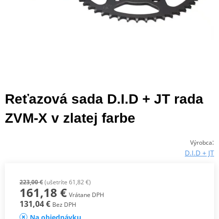
Reťazová sada D.I.D + JT rada
ZVM-X v zlatej farbe
:
Výrobca
D.I.D + JT
223,00 €
(ušetríte 61,82 €)
161,18 €
Vrátane DPH
131,04 €
Bez DPH
Na objednávku