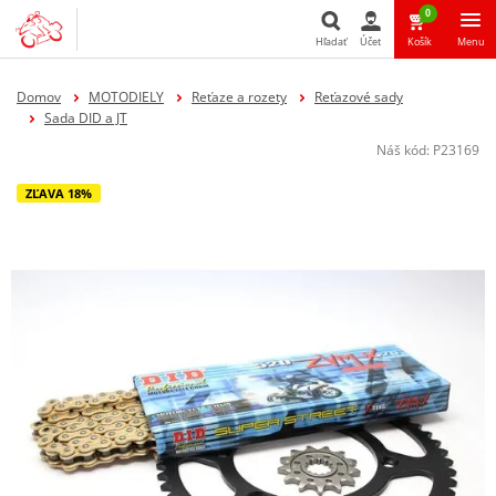
0
Hľadať
Účet
Košík
Menu
Hľadať
Domov
MOTODIELY
Reťaze a rozety
Reťazové sady
Sada DID a JT
Náš kód:
P23169
ZĽAVA 18%