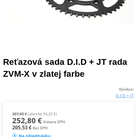
Reťazová sada D.I.D + JT rada
ZVM-X v zlatej farbe
:
Výrobca
D.I.D + JT
307,00 €
(ušetríte 54,20 €)
252,80 €
Vrátane DPH
205,53 €
Bez DPH
Na objednávku