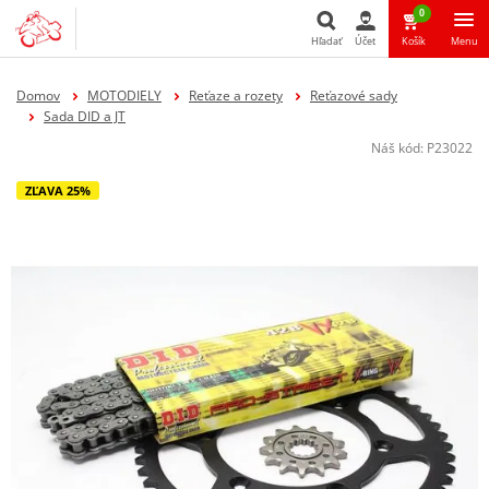
0
Hľadať
Účet
Košík
Menu
Hľadať
Domov
MOTODIELY
Reťaze a rozety
Reťazové sady
Sada DID a JT
Náš kód:
P23022
ZĽAVA 25%