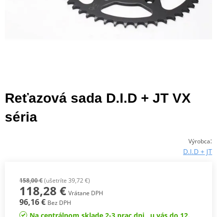
Reťazová sada D.I.D + JT VX
séria
:
Výrobca
D.I.D + JT
158,00 €
(ušetríte 39,72 €)
118,28 €
Vrátane DPH
96,16 €
Bez DPH
Na centrálnom sklade 2-3 prac.dni , u vás do 12.