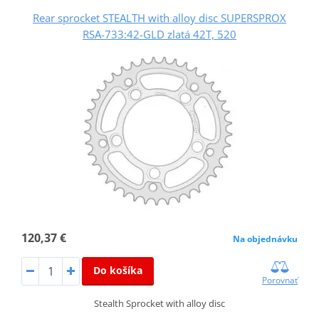
Rear sprocket STEALTH with alloy disc SUPERSPROX
RSA-733:42-GLD zlatá 42T, 520
120,37 €
Na objednávku
Do košíka
Porovnať
Stealth Sprocket with alloy disc