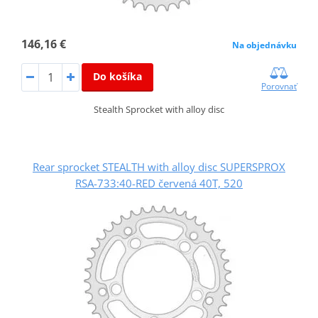
146,16 €
Na objednávku
Do košíka
Porovnať
Stealth Sprocket with alloy disc
Rear sprocket STEALTH with alloy disc SUPERSPROX
RSA-733:40-RED červená 40T, 520