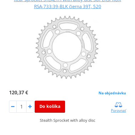
RSA-733:39-BLK čierna 39T, 520
120,37 €
Na objednávku
Do košíka
Porovnať
Stealth Sprocket with alloy disc