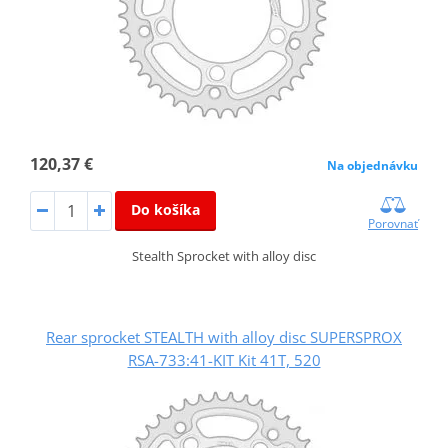
120,37 €
Na objednávku
Do košíka
Porovnať
Stealth Sprocket with alloy disc
Rear sprocket STEALTH with alloy disc SUPERSPROX
RSA-733:41-KIT Kit 41T, 520