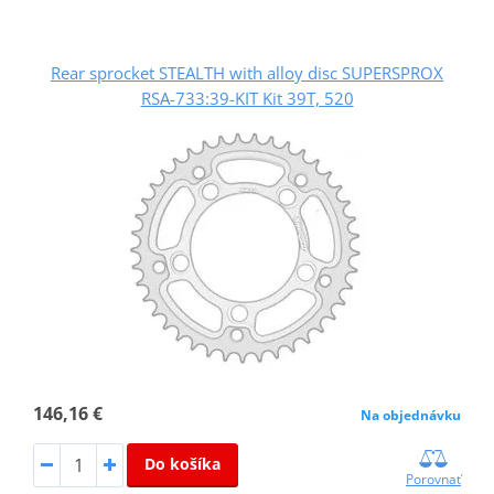
Rear sprocket STEALTH with alloy disc SUPERSPROX
RSA-733:39-KIT Kit 39T, 520
146,16 €
Na objednávku
Do košíka
Porovnať