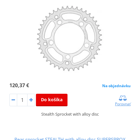
120,37 €
Na objednávku
Do košíka
Porovnať
Stealth Sprocket with alloy disc
Rear sprocket STEALTH with alloy disc SUPERSPROX