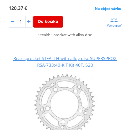
120,37 €
Na objednávku
Do košíka
Porovnať
Stealth Sprocket with alloy disc
Rear sprocket STEALTH with alloy disc SUPERSPROX
RSA-733:40-KIT Kit 40T, 520