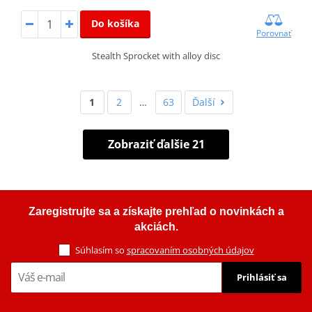
Do košíka
Porovnať
Stealth Sprocket with alloy disc
1
2
…
63
Ďalší
Zobraziť ďalšie 21
Zaregistrujte sa a získajte prehľad o novinkách a
akciách.
Súhlasím so
spracovaním osobných údajov
Prihlásiť sa