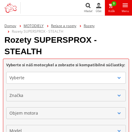
0
Hľadať
Účet
Košík
Menu
Hľadať
Domov
MOTODIELY
Reťaze a rozety
Rozety
Rozety SUPERSPROX - STEALTH
Rozety SUPERSPROX -
STEALTH
Vyberte si náš motocykel a zobrazte si kompatibilné súčiastky:
Vyberte
Značka
Objem motora
Model