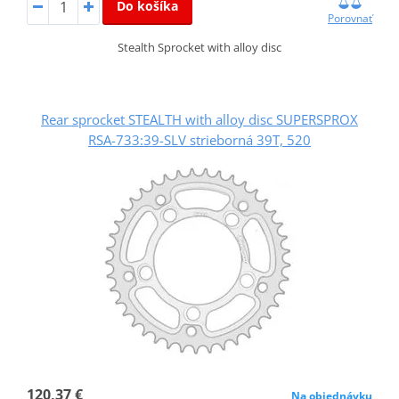
Do košíka
Porovnať
Stealth Sprocket with alloy disc
Rear sprocket STEALTH with alloy disc SUPERSPROX
RSA-733:39-SLV strieborná 39T, 520
120,37 €
Na objednávku