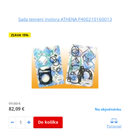
Sada tesnení motora ATHENA P400210160013
ZĽAVA 15%
97,00 €
82,09 €
Na objednávku
Do košíka
Porovnať