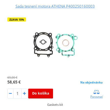
Sada tesnení motora ATHENA P400250160003
ZĽAVA 15%
69,00 €
58,65 €
Na objednávku
Do košíka
Porovnať
Gaskets kit