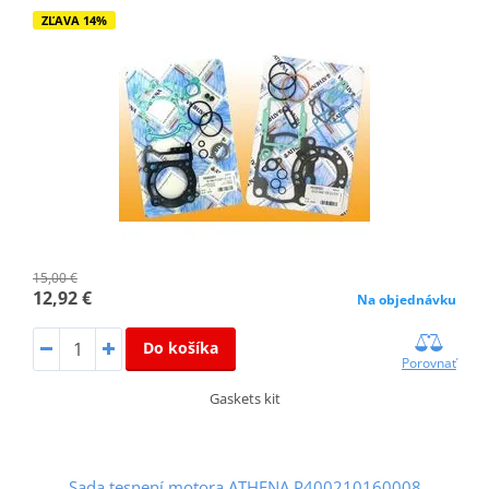
ZĽAVA 14%
15,00 €
12,92 €
Na objednávku
Do košíka
Porovnať
Gaskets kit
Sada tesnení motora ATHENA P400210160008