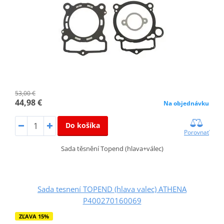
53,00 €
44,98 €
Na objednávku
Do košíka
Porovnať
Sada těsnění Topend (hlava+válec)
Sada tesnení TOPEND (hlava valec) ATHENA
P400270160069
ZĽAVA 15%