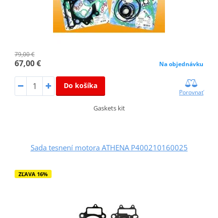
79,00 €
67,00 €
Na objednávku
Do košíka
Porovnať
Gaskets kit
Sada tesnení motora ATHENA P400210160025
ZĽAVA 16%