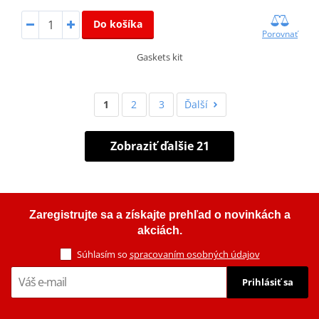
Do košíka
Porovnať
Gaskets kit
1
2
3
Ďalší
Zobraziť ďalšie 21
Zaregistrujte sa a získajte prehľad o novinkách a
akciách.
Súhlasím so
spracovaním osobných údajov
Prihlásiť sa