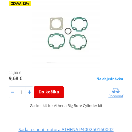
ZĽAVA 12%
11,00 €
9,68 €
Na objednávku
Do košíka
Porovnať
Gasket kit for Athena Big Bore Cylinder kit
Sada tesnení motora ATHENA P400250160002