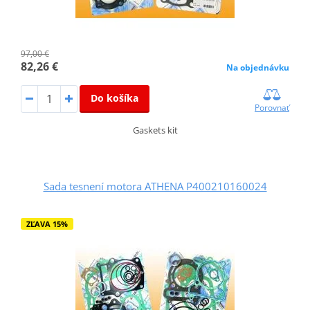
97,00 €
82,26 €
Na objednávku
Do košíka
Porovnať
Gaskets kit
Sada tesnení motora ATHENA P400210160024
ZĽAVA 15%