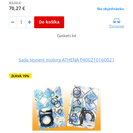
83,00 €
70,27 €
Na objednávku
Do košíka
Porovnať
Gaskets kit
Sada tesnení motora ATHENA P400210160021
ZĽAVA 15%