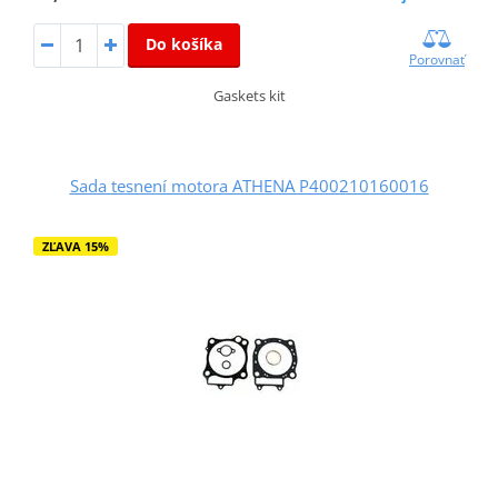
Do košíka
Porovnať
Gaskets kit
Sada tesnení motora ATHENA P400210160016
ZĽAVA 15%