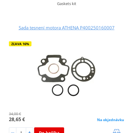
Gaskets kit
Sada tesnení motora ATHENA P400250160007
ZĽAVA 16%
34,00 €
28,65 €
Na objednávku
Do košíka