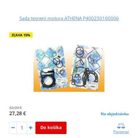
Sada tesnení motora ATHENA P400250160006
ZĽAVA 15%
32,00 €
27,28 €
Na objednávku
Do košíka
Porovnať