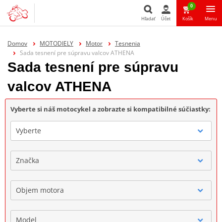
0
Hľadať
Účet
Košík
Menu
Hľadať
Domov
MOTODIELY
Motor
Tesnenia
Sada tesnení pre súpravu valcov ATHENA
Sada tesnení pre súpravu
valcov ATHENA
Vyberte si náš motocykel a zobrazte si kompatibilné súčiastky:
Vyberte
Značka
Objem motora
Model