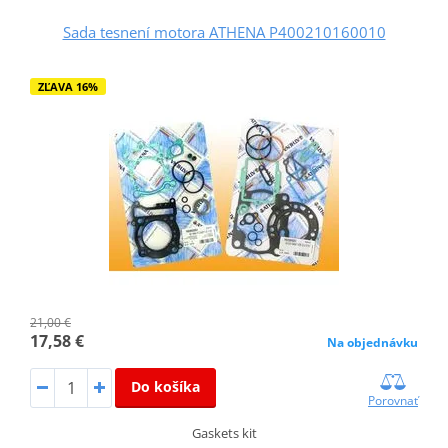
Sada tesnení motora ATHENA P400210160010
ZĽAVA 16%
21,00 €
17,58 €
Na objednávku
Do košíka
Porovnať
Gaskets kit