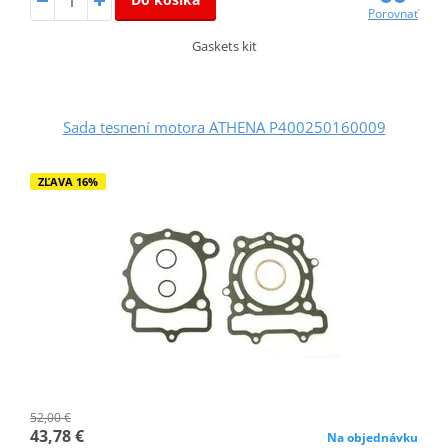
Porovnať
Gaskets kit
Sada tesnení motora ATHENA P400250160009
ZĽAVA 16%
52,00 €
43,78 €
Na objednávku