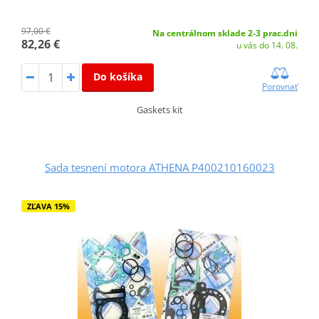
97,00 €
Na centrálnom sklade 2-3 prac.dni
82,26 €
u vás do 14. 08.
Do košíka
Porovnať
Gaskets kit
Sada tesnení motora ATHENA P400210160023
ZĽAVA 15%