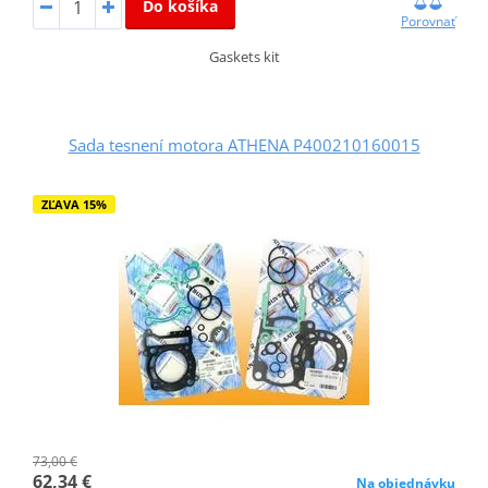
Do košíka
Porovnať
Gaskets kit
Sada tesnení motora ATHENA P400210160015
ZĽAVA 15%
73,00 €
62,34 €
Na objednávku