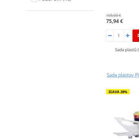
105,00 €
75,94 €
Sada plastů
Sada plastov 
ZĽAVA 28%