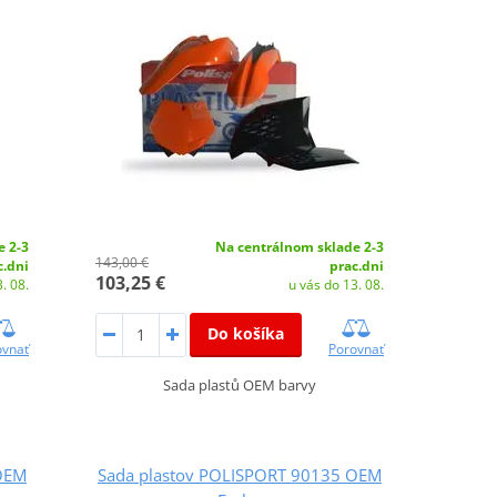
e 2-3
Na centrálnom sklade 2-3
143,00 €
c.dni
prac.dni
103,25 €
. 08.
u vás do 13. 08.
Do košíka
ovnať
Porovnať
Sada plastů OEM barvy
OEM
Sada plastov POLISPORT 90135 OEM