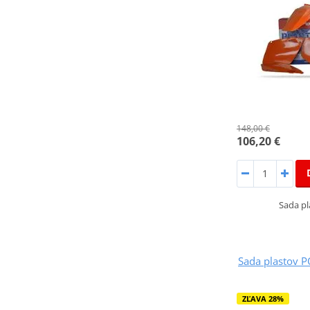
148,00 €
106,20 €
Sada p
Sada plastov 
ZĽAVA 28%