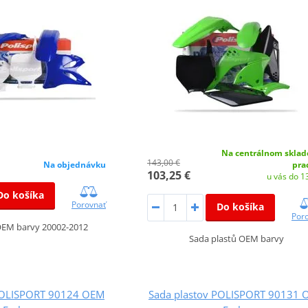
Na centrálnom sklad
143,00 €
Na objednávku
pra
103,25 €
u vás do 13
Do košíka
Porovnať
Do košíka
Por
OEM barvy 20002-2012
Sada plastů OEM barvy
POLISPORT 90124 OEM
Sada plastov POLISPORT 90131 