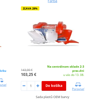
Farba
ZĽAVA 28%
Na centrálnom sklade 2-3
143,00 €
ávku
prac.dni
103,25 €
u vás do 13. 08.
ovnať
Do košíka
Porovnať
Sada plastů OEM barvy