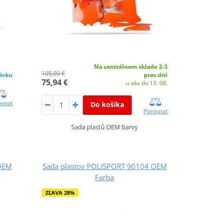
Na centrálnom sklade 2-3
105,00 €
ávku
prac.dni
75,94 €
u vás do 13. 08.
ovnať
Do košíka
Porovnať
Sada plastů OEM barvy
OEM
Sada plastov POLISPORT 90104 OEM
Farba
ZĽAVA 28%