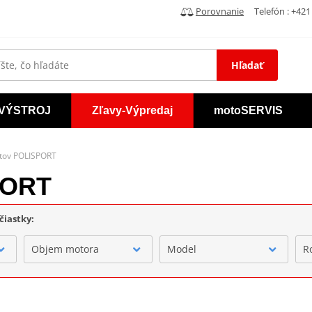
Porovnanie
Telefón : +421 
Hľadať
VÝSTROJ
Zľavy-Výpredaj
motoSERVIS
stov POLISPORT
PORT
čiastky:
Objem motora
Model
R