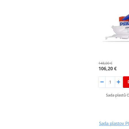
148,00 €
106,20 €
Sada plastů 
Sada plastov 