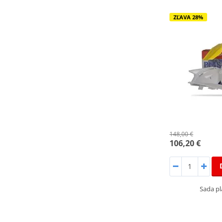
ZĽAVA 28%
148,00 €
106,20 €
Sada p