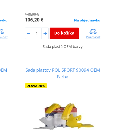
148,00 €
106,20 €
ávku
Na objednávku
Do košíka
ovnať
Porovnať
Sada plastů OEM barvy
OEM
Sada plastov POLISPORT 90094 OEM
Farba
ZĽAVA 28%