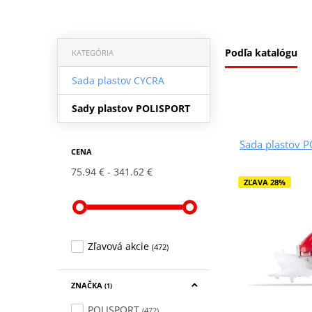
Podľa katalógu
KATEGÓRIA
Sada plastov CYCRA
Sady plastov POLISPORT
Sada plastov 
CENA
75.94 €
341.62 €
ZĽAVA 28%
Zľavová akcie
(472)
ZNAČKA
(1)
POLISPORT
(472)