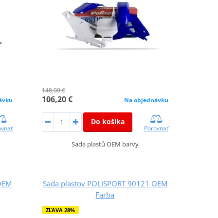
148,00 €
106,20 €
ávku
Na objednávku
Do košíka
ovnať
Porovnať
Sada plastů OEM barvy
OEM
Sada plastov POLISPORT 90121 OEM
Farba
ZĽAVA 28%