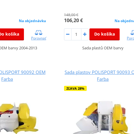
148,00 €
106,20 €
Na objednávku
Na objedn
Do košíka
Do košíka
Porovnať
Por
 OEM barvy 2004-2013
Sada plastů OEM barvy
POLISPORT 90092 OEM
Sada plastov POLISPORT 90093 
Farba
Farba
ZĽAVA 28%