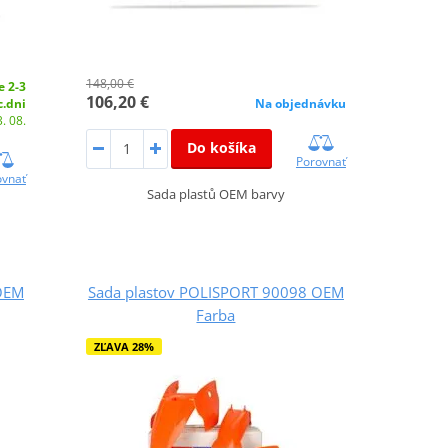
148,00 €
e 2-3
106,20 €
c.dni
Na objednávku
. 08.
Do košíka
Porovnať
ovnať
Sada plastů OEM barvy
OEM
Sada plastov POLISPORT 90098 OEM
Farba
ZĽAVA 28%