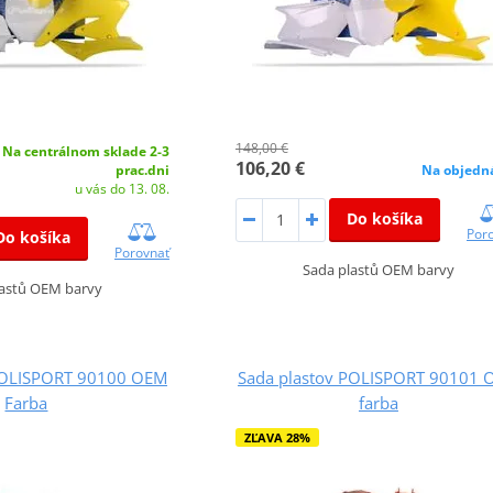
148,00 €
Na centrálnom sklade 2-3
106,20 €
prac.dni
Na objedn
u vás do 13. 08.
Do košíka
Por
Do košíka
Porovnať
Sada plastů OEM barvy
lastů OEM barvy
POLISPORT 90100 OEM
Sada plastov POLISPORT 90101 
Farba
farba
ZĽAVA 28%