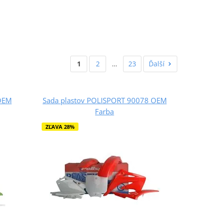
1
2
…
23
Ďalší
OEM
Sada plastov POLISPORT 90078 OEM
Farba
ZĽAVA 28%