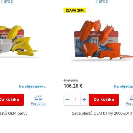
Farba
Farba
ZĽAVA 28%
148,00 €
106,20 €
Na objednávku
Na objedn
Do košíka
Do košíka
Porovnať
Por
lastů OEM barvy
Sada plastů OEM barvy 2006-2010