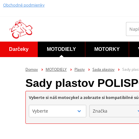
Obchodné podmienky
Darčeky
MOTODIELY
MOTORKY
Domov
MOTODIELY
Plasty
Sada plastov
Sady pla
Sady plastov POLIS
Vyberte si náš motocykel a zobrazte si kompatibilné sú
Vyberte
Značka