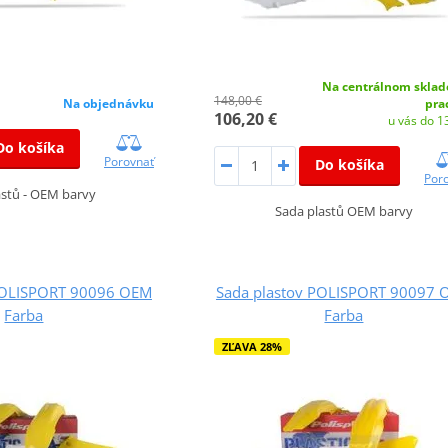
Na centrálnom sklad
148,00 €
Na objednávku
pra
106,20 €
u vás do 13
Do košíka
Porovnať
Do košíka
Por
astů - OEM barvy
Sada plastů OEM barvy
POLISPORT 90096 OEM
Sada plastov POLISPORT 90097 
Farba
Farba
ZĽAVA 28%