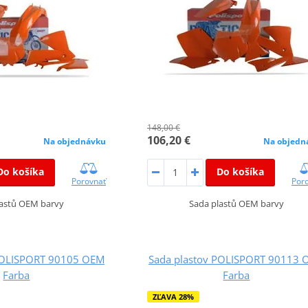
148,00 €
106,20 €
Na objednávku
Na objedn
Do košíka
Do košíka
Porovnať
Por
lastů OEM barvy
Sada plastů OEM barvy
POLISPORT 90105 OEM
Sada plastov POLISPORT 90113 
Farba
Farba
ZĽAVA 28%