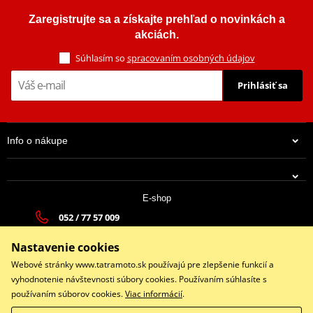
Zaregistrujte sa a získajte prehľad o novinkách a
akciách.
Súhlasím so
spracovaním osobných údajov
Prihlásiť sa
Info o nákupe
E-shop
052 / 77 57 009
tatramoto@tatramoto.sk
Nastavenie cookies
Po - Pia 9:00-17:00 | So: 9:00-13:00 | Ne: Zatvorené
Webové stránky www.tatramoto.sk používajú pre zlepšenie funkcií a
vyhodnotenie návštevnosti súbory cookies. Používaním súhlasíte s
používaním súborov cookies.
Viac informácií
.
Facebook