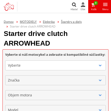
0
Hľadať
Účet
Košík
Menu
Hľadať
Domov
MOTODIELY
Elektrika
Štartéry a diely
Starter drive clutch ARROWHEAD
Starter drive clutch
ARROWHEAD
Vyberte si náš motocykel a zobrazte si kompatibilné súčiastky:
Vyberte
Značka
Objem motora
Model