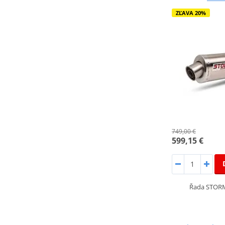
ZĽAVA 20%
749,00 €
599,15 €
Řada STORM