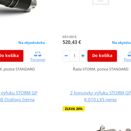
651,00 €
520,43 €
Na objednávku
Na objedn
Do košíka
Do košíka
Porovnať
Por
, pozice STANDARD
Řada STORM, pozice STANDARD
 výfuku STORM GP
2 koncovky výfuku STORM GP
B Oceľovo čierna
K.010.LXS nerez
ZĽAVA 20%