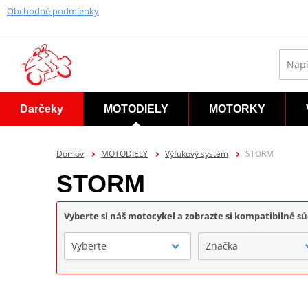
Obchodné podmienky
Darčeky
MOTODIELY
MOTORKY
Domov
MOTODIELY
Výfukový systém
STORM
STORM
Vyberte si náš motocykel a zobrazte si kompatibilné sú
Vyberte
Značka