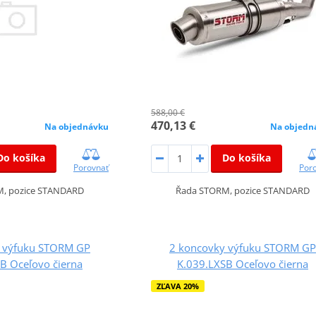
588,00 €
470,13 €
Na objednávku
Na objedn
Do košíka
Do košíka
Porovnať
Por
, pozice STANDARD
Řada STORM, pozice STANDARD
 výfuku STORM GP
2 koncovky výfuku STORM GP
B Oceľovo čierna
K.039.LXSB Oceľovo čierna
ZĽAVA 20%