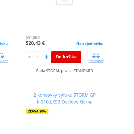
651,00 €
520,43 €
ávku
Na objednávku
Do košíka
ovnať
Porovnať
Řada STORM, pozice STANDARD
2 koncovky výfuku STORM GP
K.010.LXSB Oceľovo čierna
ZĽAVA 20%