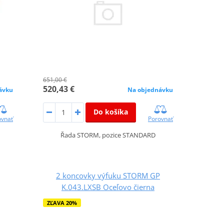
651,00 €
520,43 €
ávku
Na objednávku
Do košíka
ovnať
Porovnať
Řada STORM, pozice STANDARD
2 koncovky výfuku STORM GP
K.043.LXSB Oceľovo čierna
ZĽAVA 20%