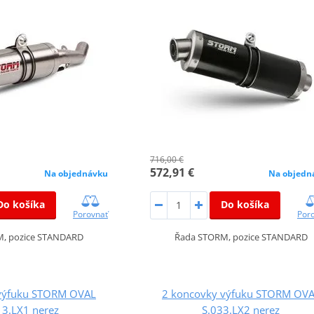
716,00 €
572,91 €
Na objednávku
Na objedn
Do košíka
Do košíka
Porovnať
Por
, pozice STANDARD
Řada STORM, pozice STANDARD
výfuku STORM OVAL
2 koncovky výfuku STORM OV
13.LX1 nerez
S.033.LX2 nerez