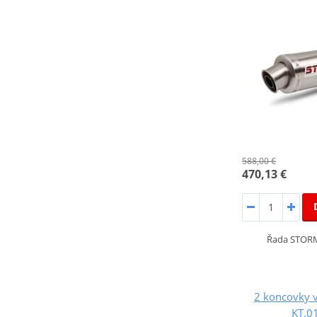
588,00 €
470,13 €
Řada STORM
2 koncovky 
KT.0