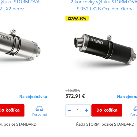
výfuku STORM OVAL
2 koncovky výfuku STORM OV
2.LX2 nerez
S.052.LX2B Oceľovo čierna
ZĽAVA 20%
716,00 €
572,91 €
Na objednávku
Na objedn
Do košíka
Do košíka
Porovnať
Por
, pozice STANDARD
Řada STORM, pozice STANDARD