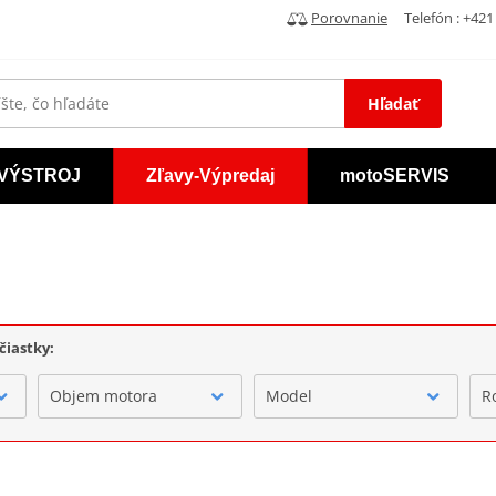
Porovnanie
Telefón : +421 
Hľadať
VÝSTROJ
Zľavy-Výpredaj
motoSERVIS
čiastky:
Objem motora
Model
R