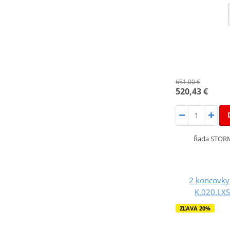
651,00 €
520,43 €
Řada STORM
2 koncovky
K.020.LXS
ZĽAVA 20%