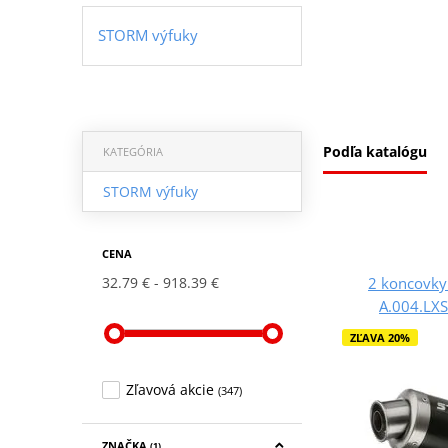
STORM výfuky
Podľa katalógu
KATEGÓRIA
STORM výfuky
CENA
2 koncovky
32.79 €
918.39 €
A.004.LXS
ZĽAVA 20%
Zľavová akcie
(347)
ZNAČKA
(1)