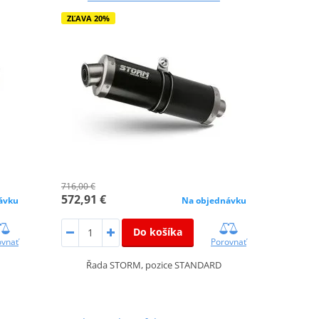
ZĽAVA 20%
716,00 €
572,91 €
ávku
Na objednávku
Do košíka
ovnať
Porovnať
Řada STORM, pozice STANDARD