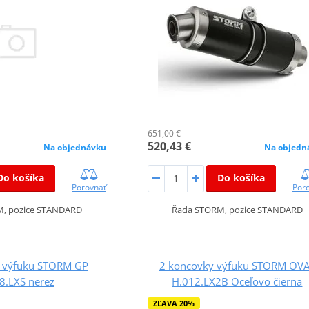
651,00 €
520,43 €
Na objednávku
Na objedn
Do košíka
Do košíka
Porovnať
Por
, pozice STANDARD
Řada STORM, pozice STANDARD
 výfuku STORM GP
2 koncovky výfuku STORM OV
8.LXS nerez
H.012.LX2B Oceľovo čierna
ZĽAVA 20%