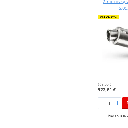
2 koncovky 
S.05
ZĽAVA 20%
653,00 €
522,61 €
Řada STORM