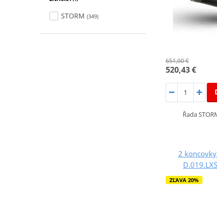
STORM
(349)
651,00 €
520,43 €
Řada STORM
2 koncovky
D.019.LXS
ZĽAVA 20%