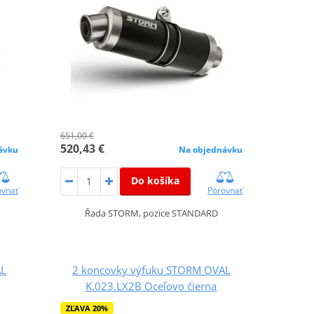
651,00 €
520,43 €
ávku
Na objednávku
Do košíka
ovnať
Porovnať
Řada STORM, pozice STANDARD
AL
2 koncovky výfuku STORM OVAL
K.023.LX2B Oceľovo čierna
ZĽAVA 20%