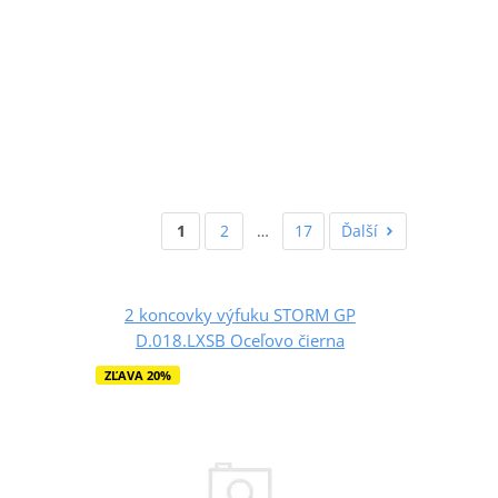
1
2
…
17
Ďalší
2 koncovky výfuku STORM GP
D.018.LXSB Oceľovo čierna
ZĽAVA 20%