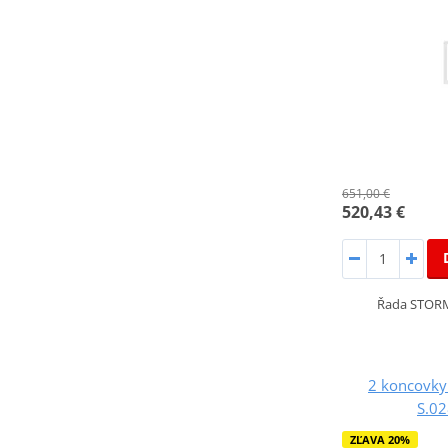
651,00 €
520,43 €
Řada STORM
2 koncovky
S.02
ZĽAVA 20%