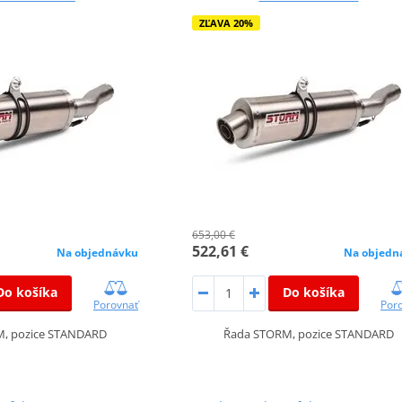
ZĽAVA 20%
653,00 €
522,61 €
Na objednávku
Na objedn
Do košíka
Do košíka
Porovnať
Por
, pozice STANDARD
Řada STORM, pozice STANDARD