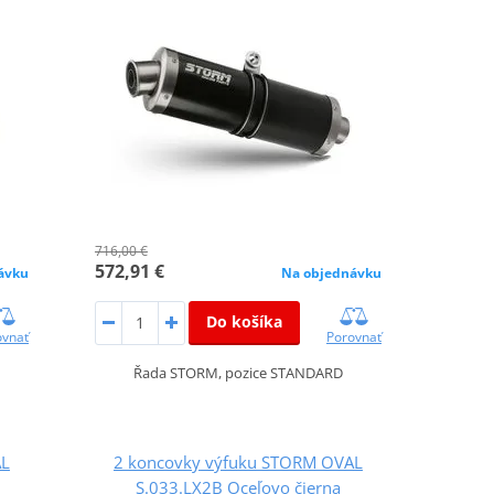
716,00 €
572,91 €
ávku
Na objednávku
Do košíka
ovnať
Porovnať
Řada STORM, pozice STANDARD
AL
2 koncovky výfuku STORM OVAL
S.033.LX2B Oceľovo čierna