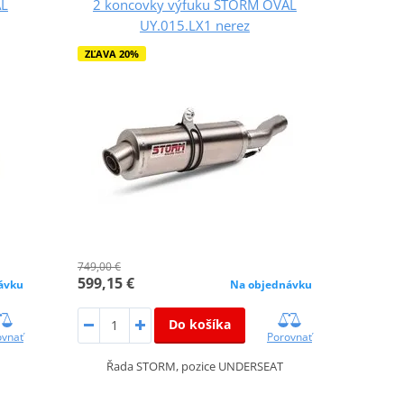
AL
2 koncovky výfuku STORM OVAL
UY.015.LX1 nerez
ZĽAVA 20%
749,00 €
599,15 €
ávku
Na objednávku
Do košíka
ovnať
Porovnať
Řada STORM, pozice UNDERSEAT