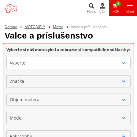
0
Hľadať
Účet
Košík
Menu
Hľadať
Domov
MOTODIELY
Motor
Valce a príslušenstvo
Valce a príslušenstvo
Vyberte si náš motocykel a zobrazte si kompatibilné súčiastky:
Vyberte
Značka
Objem motora
Model
Rok výroby