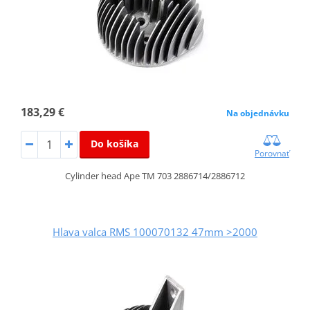
183,29 €
Na objednávku
Do košíka
Porovnať
Cylinder head Ape TM 703 2886714/2886712
Hlava valca RMS 100070132 47mm >2000