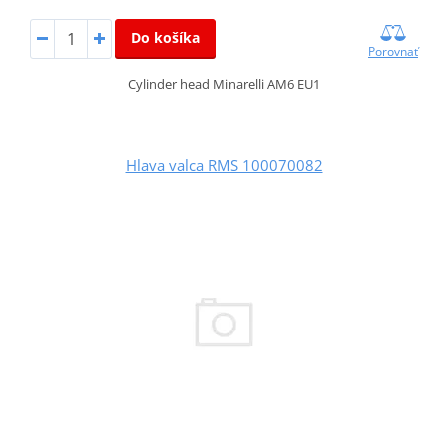
Do košíka
Porovnať
Cylinder head Minarelli AM6 EU1
Hlava valca RMS 100070082