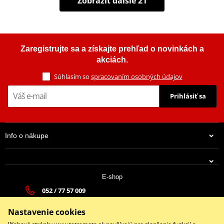
Zobraziť ďalšie 21
Zaregistrujte sa a získajte prehľad o novinkách a
akciách.
Súhlasím so
spracovaním osobných údajov
Prihlásiť sa
Info o nákupe
E-shop
052 / 77 57 009
tatramoto@tatramoto.sk
Nastavenie cookies
Po - Pia 9:00-17:00 | So: 9:00-13:00 | Ne: Zatvorené