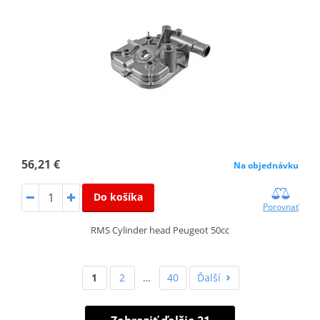
56,21 €
Na objednávku
Do košíka
Porovnať
RMS Cylinder head Peugeot 50cc
1
2
…
40
Ďalší