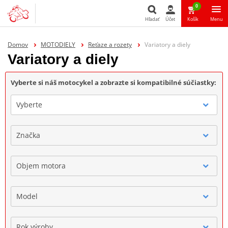
0
Hľadať
Účet
Košík
Menu
Hľadať
Domov
MOTODIELY
Reťaze a rozety
Variatory a diely
Variatory a diely
Vyberte si náš motocykel a zobrazte si kompatibilné súčiastky:
Vyberte
Značka
Objem motora
Model
Rok výroby