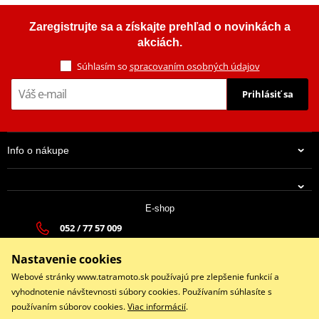
Zaregistrujte sa a získajte prehľad o novinkách a
akciách.
Súhlasím so
spracovaním osobných údajov
Prihlásiť sa
Info o nákupe
E-shop
052 / 77 57 009
tatramoto@tatramoto.sk
Nastavenie cookies
Po - Pia 9:00-17:00 | So: 9:00-13:00 | Ne: Zatvorené
Webové stránky www.tatramoto.sk používajú pre zlepšenie funkcií a
vyhodnotenie návštevnosti súbory cookies. Používaním súhlasíte s
používaním súborov cookies.
Viac informácií
.
Facebook