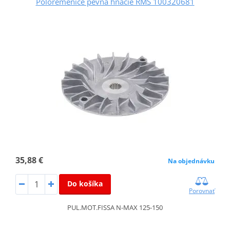
Polořemenice pevná hnacie RMS 100320681
35,88 €
Na objednávku
Do košíka
Porovnať
PUL.MOT.FISSA N-MAX 125-150