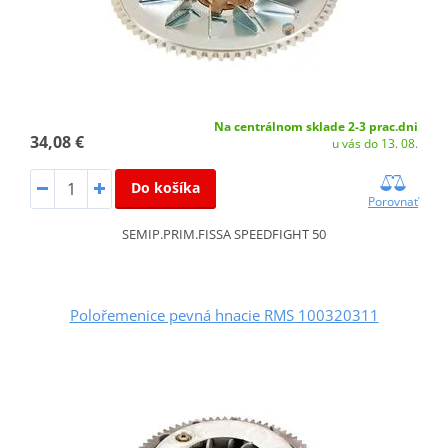
Na centrálnom sklade 2-3 prac.dni
34,08 €
u vás do 13. 08.
Do košíka
Porovnať
SEMIP.PRIM.FISSA SPEEDFIGHT 50
Polořemenice pevná hnacie RMS 100320311