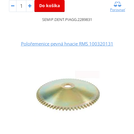
Do košíka
Porovnať
SEMIP.DENT.PIAGG.2289831
Polořemenice pevná hnacie RMS 100320131