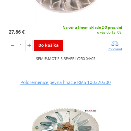
Na centrálnom sklade 2-3 prac.dni
27,86 €
u vás do 13. 08.
Do košíka
Porovnať
SEMIP.MOT.FIS.BEVERLY250 04/05
Polořemenice pevná hnacie RMS 100320300