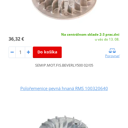
Na centrálnom sklade 2-3 prac.dni
36,32 €
u vás do 13. 08.
Do košíka
Porovnať
SEMIP.MOT.FIS.BEVERLY500 02/05
Polořemenice pevná hnaná RMS 100320640