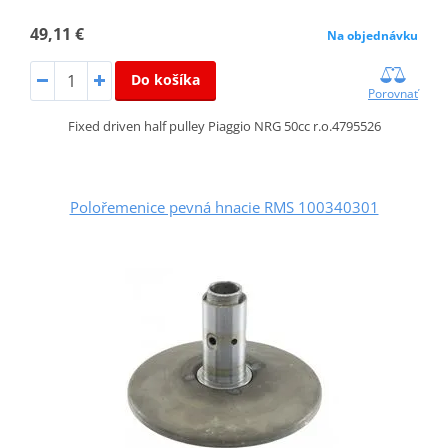
49,11 €
Na objednávku
Do košíka
Porovnať
Fixed driven half pulley Piaggio NRG 50cc r.o.4795526
Polořemenice pevná hnacie RMS 100340301