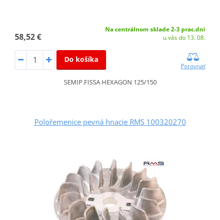
Na centrálnom sklade 2-3 prac.dni
58,52 €
u vás do 13. 08.
Do košíka
Porovnať
SEMIP.FISSA HEXAGON 125/150
Polořemenice pevná hnacie RMS 100320270