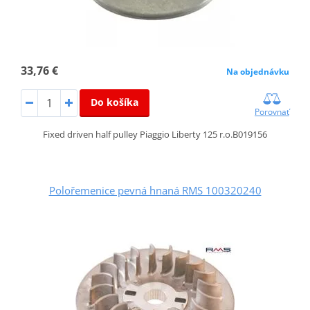
33,76 €
Na objednávku
Do košíka
Porovnať
Fixed driven half pulley Piaggio Liberty 125 r.o.B019156
Polořemenice pevná hnaná RMS 100320240