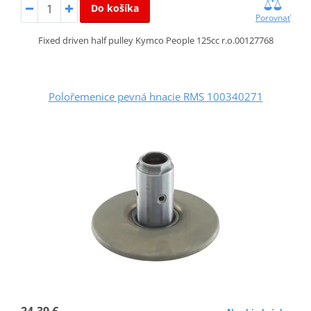
Do košíka
Porovnať
Fixed driven half pulley Kymco People 125cc r.o.00127768
Polořemenice pevná hnacie RMS 100340271
24,39 €