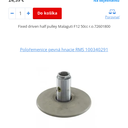
Na objednávku
Do košíka
Porovnať
Fixed driven half pulley Malaguti F12 50cc r.o.72601800
Polořemenice pevná hnacie RMS 100340291