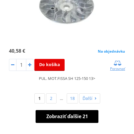
40,58 €
Na objednávku
Do košíka
Porovnať
PUL. MOT.FISSA SH 125-150 13>
1
2
…
18
Ďalší
Zobraziť ďalšie 21