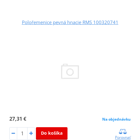
Polořemenice pevná hnacie RMS 100320741
27,31 €
Na objednávku
Do košíka
Porovnať