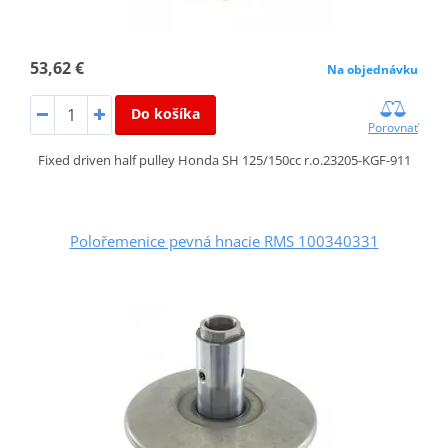
53,62 €
Na objednávku
Do košíka
Porovnať
Fixed driven half pulley Honda SH 125/150cc r.o.23205-KGF-911
Polořemenice pevná hnacie RMS 100340331