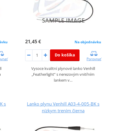
21,45 €
ávku
Na objednávku
Do košíka
ovnať
Porovnať
l
Vysoce kvalitní plynové lanko Venhill
m
„Featherlight“ s nerezovým vnitřním
lankem v…
K s
Lanko plynu Venhill A03-4-005-BK s
nízkym trením čierna