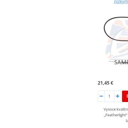
nízkym
21,45 €
Vysoce kvalitn
„Featherlight
l