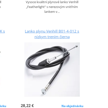
l
Vysoce kvalitní plynové lanko Venhill
m
„Featherlight“ s nerezovým vnitřním
lankem v…
K s
Lanko plynu Venhill B01-4-012 s
nízkym trením čierna
28,22 €
ávku
Na objednávku