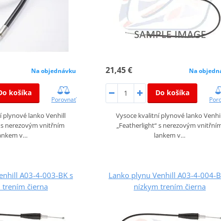
21,45 €
Na objednávku
Na objedn
Do košíka
Do košíka
Porovnať
Por
í plynové lanko Venhill
Vysoce kvalitní plynové lanko Venhil
“ s nerezovým vnitřním
„Featherlight“ s nerezovým vnitřní
ankem v…
lankem v…
enhill A03-4-003-BK s
Lanko plynu Venhill A03-4-004-B
 trením čierna
nízkym trením čierna