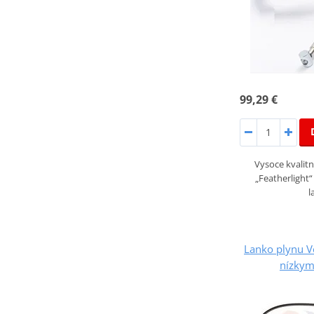
99,29 €
Vysoce kvalitn
„Featherlight
l
Lanko plynu V
nízkym