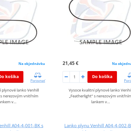
21,45 €
Na objednávku
Na objedn
Do košíka
Do košíka
Porovnať
Por
í plynové lanko Venhill
Vysoce kvalitní plynové lanko Venhil
“ s nerezovým vnitřním
„Featherlight“ s nerezovým vnitřní
ankem v…
lankem v…
enhill A04-4-001-BK s
Lanko plynu Venhill A04-4-002-B