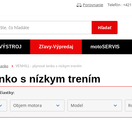
Porovnanie
Telefón : +421 
Hľadať
VÝSTROJ
Zľavy-Výpredaj
motoSERVIS
lanko
VENHILL - plynové lanko s nízkym trením
nko s nízkym trením
čiastky:
Objem motora
Model
R