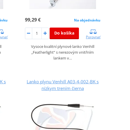
99,29 €
ávku
Na objednávku
Do košíka
ovnať
Porovnať
l
Vysoce kvalitní plynové lanko Venhill
m
„Featherlight“ s nerezovým vnitřním
lankem v…
K s
Lanko plynu Venhill A03-4-002-BK s
nízkym trením čierna