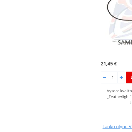
21,45 €
Vysoce kvalitn
„Featherlight
l
Lanko plynu V