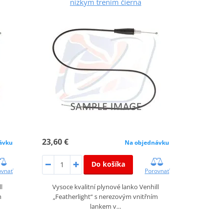
nízkym trením čierna
23,60 €
ávku
Na objednávku
Do košíka
ovnať
Porovnať
l
Vysoce kvalitní plynové lanko Venhill
m
„Featherlight“ s nerezovým vnitřním
lankem v…