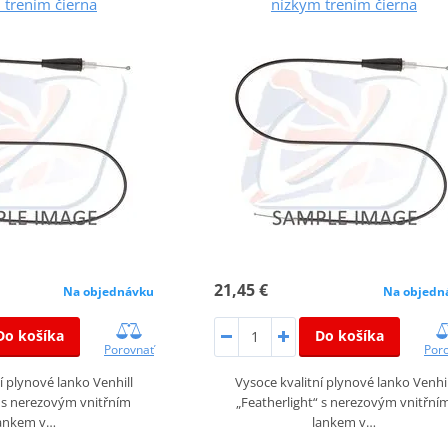
 trením čierna
nízkym trením čierna
21,45 €
Na objednávku
Na objedn
Do košíka
Do košíka
Porovnať
Por
í plynové lanko Venhill
Vysoce kvalitní plynové lanko Venhil
“ s nerezovým vnitřním
„Featherlight“ s nerezovým vnitřní
ankem v…
lankem v…