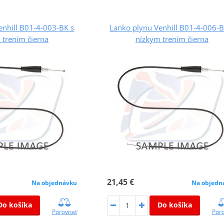
enhill B01-4-003-BK s
Lanko plynu Venhill B01-4-006-B
 trením čierna
nízkym trením čierna
21,45 €
Na objednávku
Na objedn
Do košíka
Do košíka
Porovnať
Por