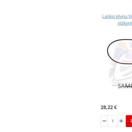
Lanko plynu V
nízkym
28,22 €