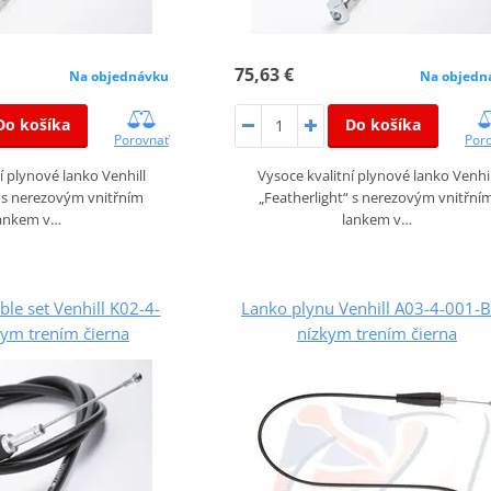
75,63 €
Na objednávku
Na objedn
Do košíka
Do košíka
Porovnať
Por
í plynové lanko Venhill
Vysoce kvalitní plynové lanko Venhil
“ s nerezovým vnitřním
„Featherlight“ s nerezovým vnitřní
ankem v…
lankem v…
able set Venhill K02-4-
Lanko plynu Venhill A03-4-001-B
kym trením čierna
nízkym trením čierna