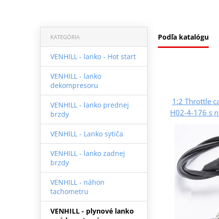
Podľa katalógu
KATEGÓRIA
VENHILL - lanko - Hot start
VENHILL - lanko
dekompresoru
1:2 Throttle c
VENHILL - lanko prednej
H02-4-176 s n
brzdy
VENHILL - Lanko sytiča
VENHILL - lanko zadnej
brzdy
VENHILL - náhon
tachometru
VENHILL - plynové lanko