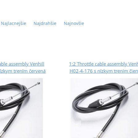
Najlacnejšie
Najdrahšie
Najnovšie
able assembly Venhill
1:2 Throttle cable assembly Venh
ízkym trením červená
H02-4-176 s nízkym trením čier