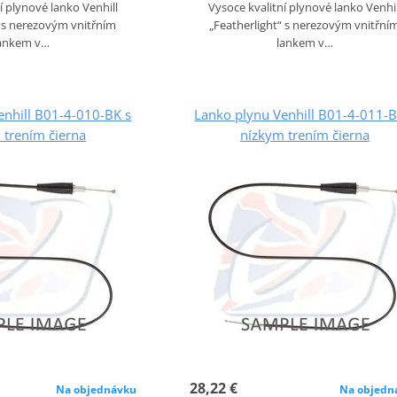
í plynové lanko Venhill
Vysoce kvalitní plynové lanko Venhil
“ s nerezovým vnitřním
„Featherlight“ s nerezovým vnitřní
ankem v…
lankem v…
enhill B01-4-010-BK s
Lanko plynu Venhill B01-4-011-B
 trením čierna
nízkym trením čierna
28,22 €
Na objednávku
Na objedn