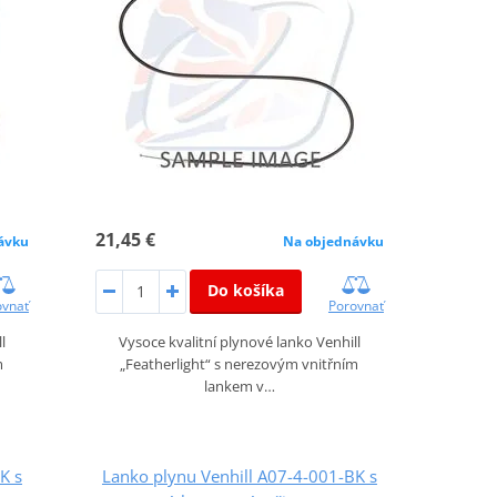
21,45 €
ávku
Na objednávku
Do košíka
ovnať
Porovnať
l
Vysoce kvalitní plynové lanko Venhill
m
„Featherlight“ s nerezovým vnitřním
lankem v…
K s
Lanko plynu Venhill A07-4-001-BK s