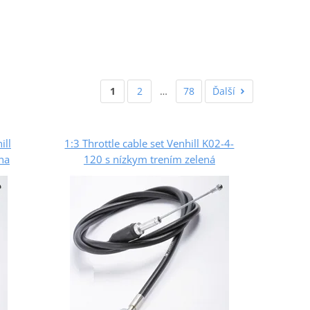
1
2
…
78
Ďalší
ill
1:3 Throttle cable set Venhill K02-4-
na
120 s nízkym trením zelená