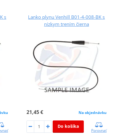
K s
Lanko plynu Venhill B01-4-008-BK s
nízkym trením čierna
21,45 €
ávku
Na objednávku
Do košíka
ovnať
Porovnať