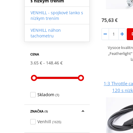
s nízkym trením
VENHILL - spojkové lanko s
nízkym trením
75,63 €
VENHILL náhon
tachometru
Vysoce kvalitn
„Featherlight
CENA
l
3.65 €
148.46 €
1:3 Throttle c
120 s níz
Skladom
(1)
ZNAČKA
(1)
Venhill
(1635)