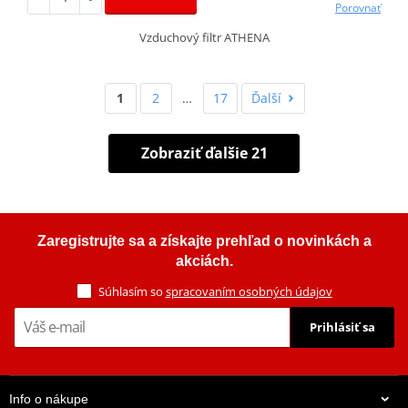
Porovnať
Vzduchový filtr ATHENA
1
2
…
17
Ďalší
Zobraziť ďalšie 21
Zaregistrujte sa a získajte prehľad o novinkách a
akciách.
Súhlasím so
spracovaním osobných údajov
Prihlásiť sa
Info o nákupe