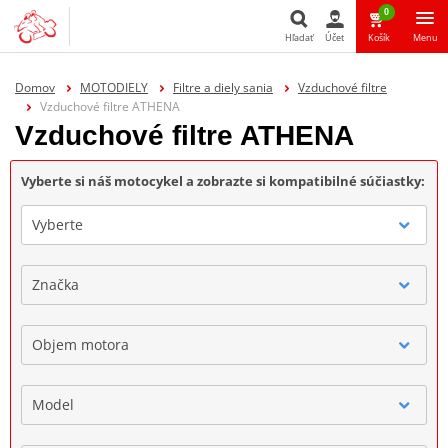
0
Hľadať
Účet
Košík
Menu
Hľadať
Domov
MOTODIELY
Filtre a diely sania
Vzduchové filtre
Vzduchové filtre ATHENA
Vzduchové filtre ATHENA
Vyberte si náš motocykel a zobrazte si kompatibilné súčiastky:
Vyberte
Značka
Objem motora
Model