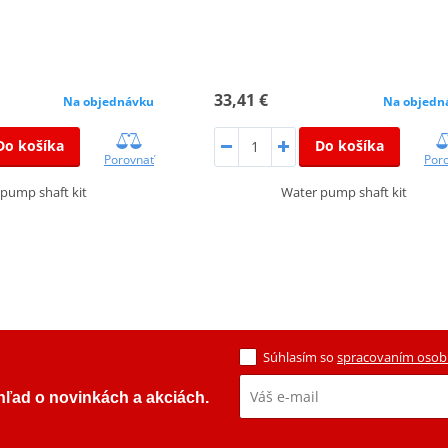
33,41 €
Na objednávku
Na objedn
Do košíka
Do košíka
Porovnať
Por
pump shaft kit
Water pump shaft kit
Súhlasím so
spracovaním osob
ehľad o novinkách a akciách.