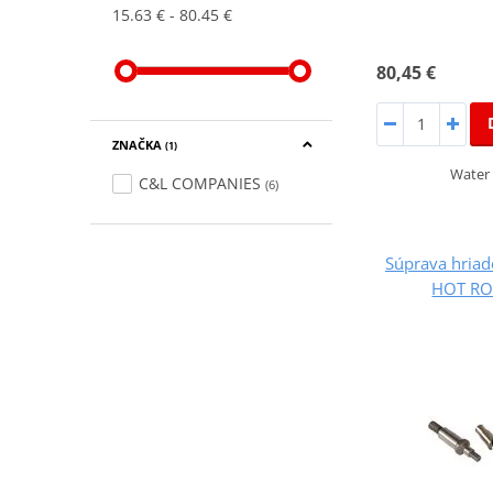
15.63 €
80.45 €
80,45 €
ZNAČKA
(1)
Water 
C&L COMPANIES
(6)
Súprava hriad
HOT RO