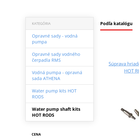
Podľa katalógu
KATEGÓRIA
Opravné sady - vodná
pumpa
Opravné sady vodného
čerpadla RMS
Súprava hriad
HOT R
Vodná pumpa - opravná
sada ATHENA
Water pump kits HOT
RODS
Water pump shaft kits
HOT RODS
CENA