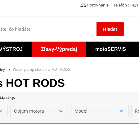
Porovnanie
Telefón : +421 
Hľadať
VÝSTROJ
Zľavy-Výpredaj
motoSERVIS
iny
Water pump shaft kits HOT RODS
ts HOT RODS
čiastky:
Objem motora
Model
R