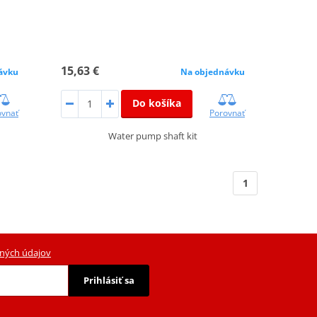
15,63 €
ávku
Na objednávku
Do košíka
ovnať
Porovnať
Water pump shaft kit
1
ných údajov
Prihlásiť sa