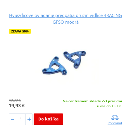
Hviezdicové ovládanie predpätia pružín vidlice 4RACING
GFSO modrá
ZĽAVA 50%
40,00 €
Na centrálnom sklade 2-3 prac.dni
19,93 €
u vás do 13. 08.
Do košíka
Porovnať