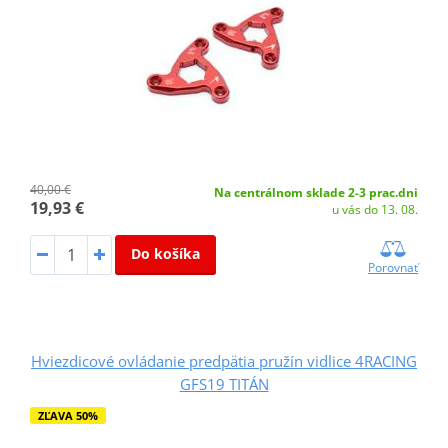
40,00 €
Na centrálnom sklade 2-3 prac.dni
19,93 €
u vás do 13. 08.
Do košíka
Porovnať
Hviezdicové ovládanie predpätia pružín vidlice 4RACING
GFS19 TITÁN
ZĽAVA 50%