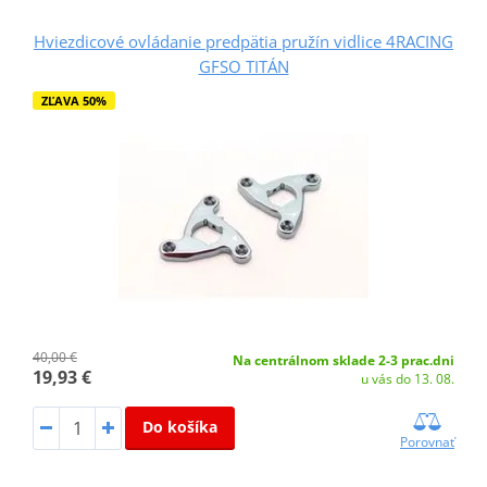
Hviezdicové ovládanie predpätia pružín vidlice 4RACING
GFSO TITÁN
ZĽAVA 50%
40,00 €
Na centrálnom sklade 2-3 prac.dni
19,93 €
u vás do 13. 08.
Do košíka
Porovnať