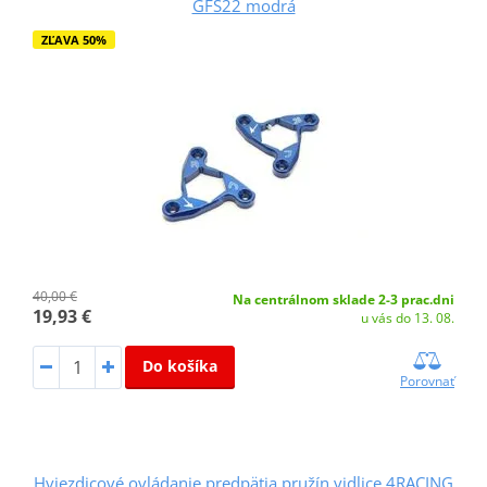
GFS22 modrá
ZĽAVA 50%
40,00 €
Na centrálnom sklade 2-3 prac.dni
19,93 €
u vás do 13. 08.
Do košíka
Porovnať
Hviezdicové ovládanie predpätia pružín vidlice 4RACING