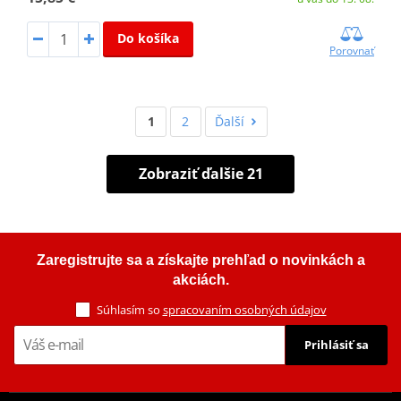
Do košíka
Porovnať
1
2
Ďalší
Zobraziť ďalšie 21
Zaregistrujte sa a získajte prehľad o novinkách a
akciách.
Súhlasím so
spracovaním osobných údajov
Prihlásiť sa