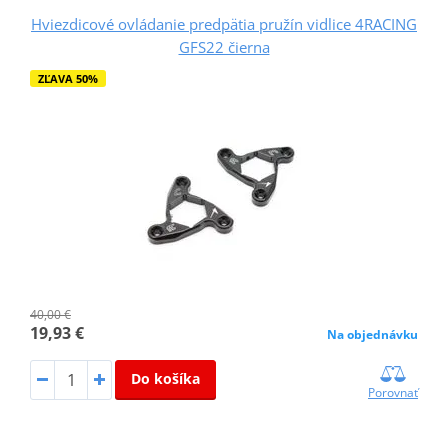
Hviezdicové ovládanie predpätia pružín vidlice 4RACING
GFS22 čierna
ZĽAVA 50%
40,00 €
19,93 €
Na objednávku
Do košíka
Porovnať