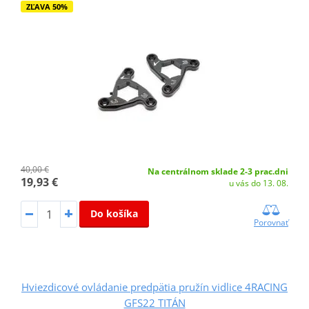
ZĽAVA 50%
40,00 €
Na centrálnom sklade 2-3 prac.dni
19,93 €
u vás do 13. 08.
Do košíka
Porovnať
Hviezdicové ovládanie predpätia pružín vidlice 4RACING
GFS22 TITÁN