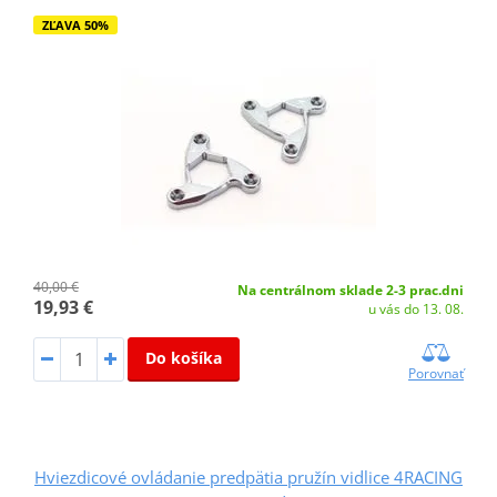
ZĽAVA 50%
40,00 €
Na centrálnom sklade 2-3 prac.dni
19,93 €
u vás do 13. 08.
Do košíka
Porovnať
Hviezdicové ovládanie predpätia pružín vidlice 4RACING