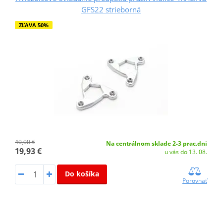
GFS22 strieborná
ZĽAVA 50%
40,00 €
Na centrálnom sklade 2-3 prac.dni
19,93 €
u vás do 13. 08.
Do košíka
Porovnať