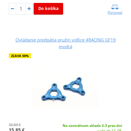
Do košíka
Porovnať
Ovládanie predpätia pružín vidlice 4RACING GF19
modrá
ZĽAVA 50%
32,00 €
Na centrálnom sklade 2-3 prac.dni
15,85 €
u vás do 13. 08.