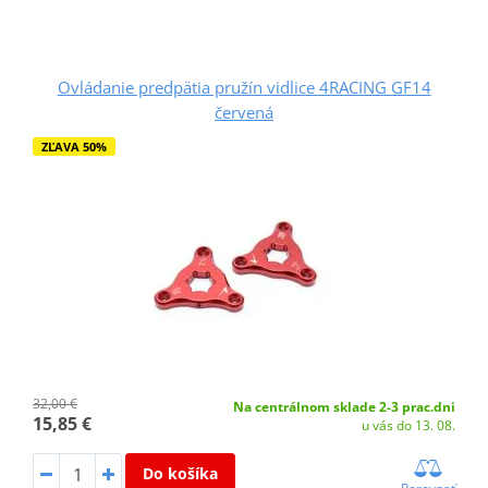
Ovládanie predpätia pružín vidlice 4RACING GF14
červená
ZĽAVA 50%
32,00 €
Na centrálnom sklade 2-3 prac.dni
15,85 €
u vás do 13. 08.
Do košíka