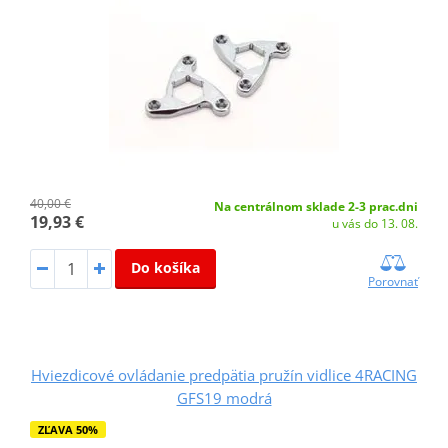
40,00 €
Na centrálnom sklade 2-3 prac.dni
19,93 €
u vás do 13. 08.
Do košíka
Porovnať
Hviezdicové ovládanie predpätia pružín vidlice 4RACING
GFS19 modrá
ZĽAVA 50%