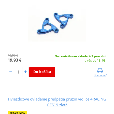
40,00 €
Na centrálnom sklade 2-3 prac.dni
19,93 €
u vás do 13. 08.
Do košíka
Porovnať
Hviezdicové ovládanie predpätia pružín vidlice 4RACING
GFS19 zlatá
ZĽAVA 50%