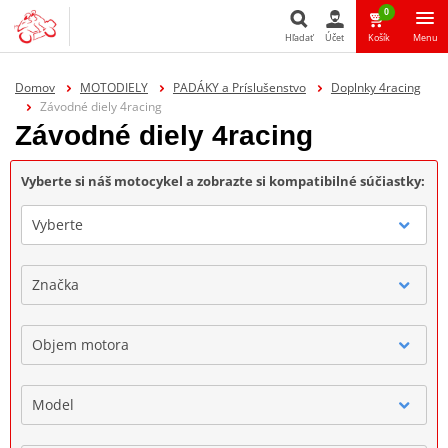
0
Hľadať
Účet
Košík
Menu
Hľadať
Domov
MOTODIELY
PADÁKY a Príslušenstvo
Doplnky 4racing
Závodné diely 4racing
Závodné diely 4racing
Vyberte si náš motocykel a zobrazte si kompatibilné súčiastky:
Vyberte
Značka
Objem motora
Model