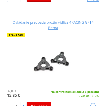
Porovnať
Ovládanie predpätia pružín vidlice 4RACING GF14
čierna
ZĽAVA 50%
32,00 €
Na centrálnom sklade 2-3 prac.dni
15,85 €
u vás do 13. 08.