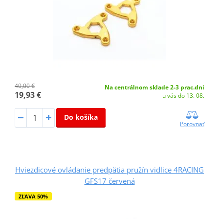
40,00 €
Na centrálnom sklade 2-3 prac.dni
19,93 €
u vás do 13. 08.
Do košíka
Porovnať
Hviezdicové ovládanie predpätia pružín vidlice 4RACING
GFS17 červená
ZĽAVA 50%