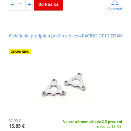
Do košíka
Porovnať
Ovládanie predpätia pružín vidlice 4RACING GF19 TITÁN
ZĽAVA 50%
32,00 €
Na centrálnom sklade 2-3 prac.dni
15,85 €
u vás do 13. 08.