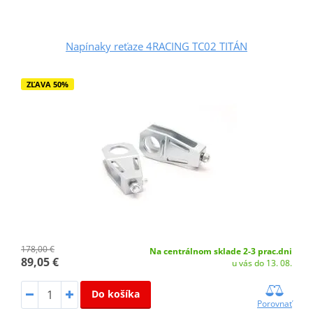
Napínaky reťaze 4RACING TC02 TITÁN
ZĽAVA 50%
178,00 €
Na centrálnom sklade 2-3 prac.dni
89,05 €
u vás do 13. 08.
Do košíka
Porovnať