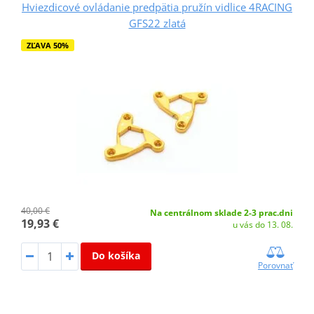
Hviezdicové ovládanie predpätia pružín vidlice 4RACING
GFS22 zlatá
ZĽAVA 50%
40,00 €
Na centrálnom sklade 2-3 prac.dni
19,93 €
u vás do 13. 08.
Do košíka
Porovnať