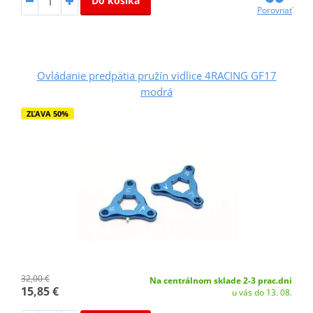
Do košíka
Porovnať
Ovládanie predpätia pružín vidlice 4RACING GF17
modrá
ZĽAVA 50%
32,00 €
Na centrálnom sklade 2-3 prac.dni
15,85 €
u vás do 13. 08.