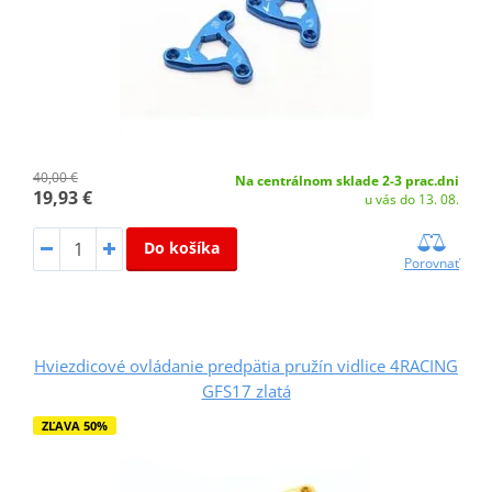
40,00 €
Na centrálnom sklade 2-3 prac.dni
19,93 €
u vás do 13. 08.
Do košíka
Porovnať
Hviezdicové ovládanie predpätia pružín vidlice 4RACING
GFS17 zlatá
ZĽAVA 50%