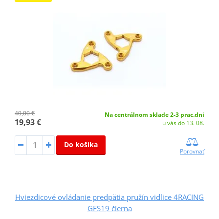
40,00 €
Na centrálnom sklade 2-3 prac.dni
19,93 €
u vás do 13. 08.
Do košíka
Porovnať
Hviezdicové ovládanie predpätia pružín vidlice 4RACING
GFS19 čierna