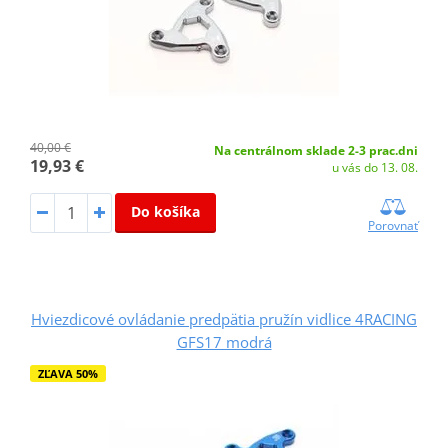
40,00 €
Na centrálnom sklade 2-3 prac.dni
19,93 €
u vás do 13. 08.
Do košíka
Porovnať
Hviezdicové ovládanie predpätia pružín vidlice 4RACING
GFS17 modrá
ZĽAVA 50%