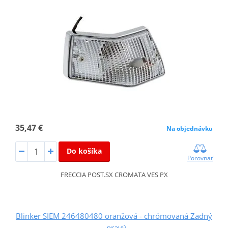
35,47 €
Na objednávku
Do košíka
Porovnať
FRECCIA POST.SX CROMATA VES PX
Blinker SIEM 246480480 oranžová - chrómovaná Zadný
- pravý