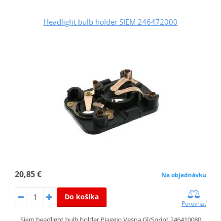
Headlight bulb holder SIEM 246472000
20,85 €
Na objednávku
Do košíka
Porovnať
Siem headlight bulb holder Piaggio Vespa Gl/Sprint 246410080