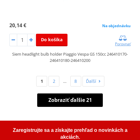
20,14 €
Na objednávku
Do košíka
Porovnať
Siem headlight bulb holder Piaggio Vespa GS 150cc 246410170-
246410180-246410200
1
2
…
8
Ďalší
Zobraziť ďalšie 21
Zaregistrujte sa a získajte prehľad o novinkách a
akciách.