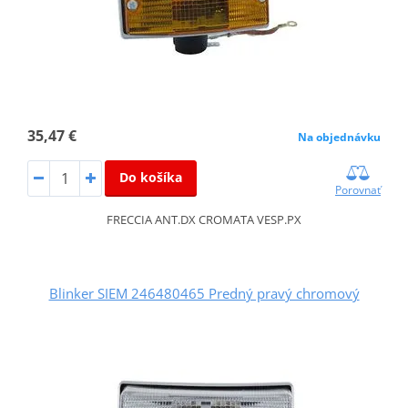
35,47 €
Na objednávku
Do košíka
Porovnať
FRECCIA ANT.DX CROMATA VESP.PX
Blinker SIEM 246480465 Predný pravý chromový