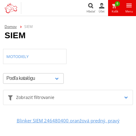
0
Hľadať
Účet
Košík
Menu
Hľadať
Domov
SIEM
SIEM
MOTODIELY
Zobraziť filtrovanie
Blinker SIEM 246480400 oranžová predný, pravý