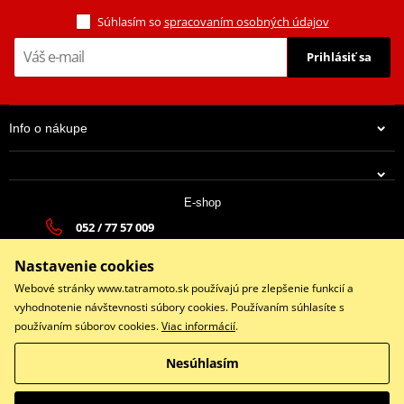
Súhlasím so
spracovaním osobných údajov
Prihlásiť sa
Info o nákupe
E-shop
052 / 77 57 009
tatramoto@tatramoto.sk
Nastavenie cookies
Po - Pia 9:00-17:00 | So: 9:00-13:00 | Ne: Zatvorené
Webové stránky www.tatramoto.sk používajú pre zlepšenie funkcií a
vyhodnotenie návštevnosti súbory cookies. Používaním súhlasíte s
používaním súborov cookies.
Viac informácií
.
Facebook
Nesúhlasím
Copyright © 2026 www.tatramoto.sk
Všetky práva vyhradené