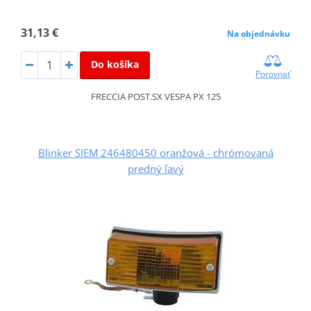
31,13 €
Na objednávku
Do košíka
Porovnať
FRECCIA POST.SX VESPA PX 125
Blinker SIEM 246480450 oranžová - chrómovaná
predný ľavý