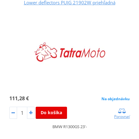
Lower deflectors PUIG 21902W priehľadná
111,28 €
Na objednávku
Do košíka
Porovnať
BMW R1300GS 23'-