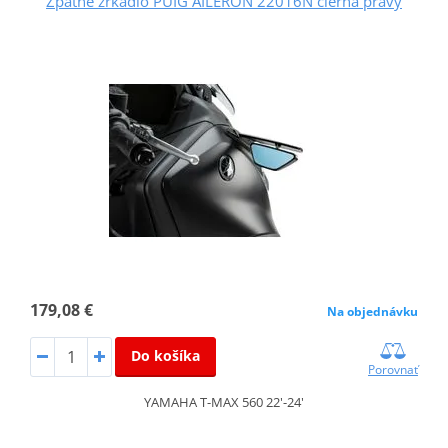
Zpätné zrkadlo PUIG AILERON 22016N čierna pravý
179,08 €
Na objednávku
Do košíka
Porovnať
YAMAHA T-MAX 560 22'-24'