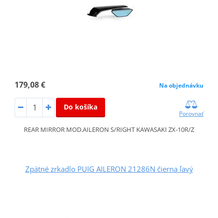
179,08 €
Na objednávku
Do košíka
Porovnať
REAR MIRROR MOD.AILERON S/RIGHT KAWASAKI ZX-10R/Z
Zpätné zrkadlo PUIG AILERON 21286N čierna ľavý