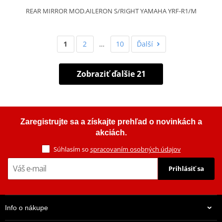
REAR MIRROR MOD.AILERON S/RIGHT YAMAHA YRF-R1/M
1
2
…
10
Ďalší
Zobraziť ďalšie 21
Zaregistrujte sa a získajte prehľad o novinkách a
akciách.
Súhlasím so
spracovaním osobných údajov
Prihlásiť sa
Info o nákupe