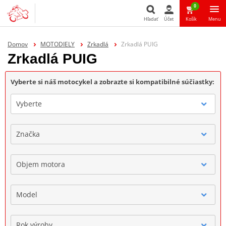
0
Hľadať
Účet
Košík
Menu
Hľadať
Domov
MOTODIELY
Zrkadlá
Zrkadlá PUIG
Zrkadlá PUIG
Vyberte si náš motocykel a zobrazte si kompatibilné súčiastky:
Vyberte
Značka
Objem motora
Model
Rok výroby