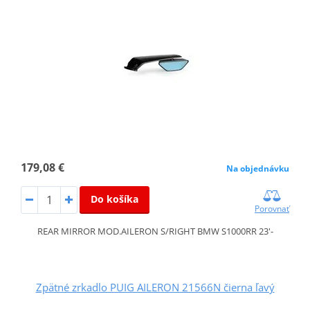
179,08 €
Na objednávku
Do košíka
Porovnať
REAR MIRROR MOD.AILERON S/RIGHT BMW S1000RR 23'-
Zpätné zrkadlo PUIG AILERON 21566N čierna ľavý