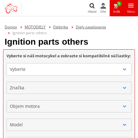
0
Hľadať
Účet
Košík
Menu
Hľadať
Domov
MOTODIELY
Elektrika
Diely zapalovania
Ignition parts others
Ignition parts others
Vyberte si náš motocykel a zobrazte si kompatibilné súčiastky:
Vyberte
Značka
Objem motora
Model