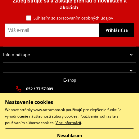
Zaregistrujte sa a získajte prehľad o novinkách a
akciách.
Súhlasím so
spracovaním osobných údajov
Prihlásiť sa
Info o nákupe
E-shop
052 / 77 57 009
tatramoto@tatramoto.sk
Nastavenie cookies
Po - Pia 9:00-17:00 | So: 9:00-13:00 | Ne: Zatvorené
Webové stránky www.tatramoto.sk používajú pre zlepšenie funkcií a
vyhodnotenie návštevnosti súbory cookies. Používaním súhlasíte s
používaním súborov cookies.
Viac informácií
.
Facebook
Nesúhlasím
Copyright © 2026 www.tatramoto.sk