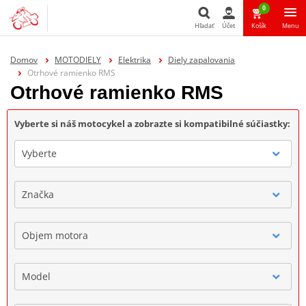
0
Hľadať
Účet
Košík
Menu
Hľadať
Domov
MOTODIELY
Elektrika
Diely zapalovania
Otrhové ramienko RMS
Otrhové ramienko RMS
Vyberte si náš motocykel a zobrazte si kompatibilné súčiastky:
Vyberte
Značka
Objem motora
Model