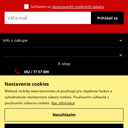
Súhlasím so
spracovaním osobných údajov
Prihlásiť sa
Info o nákupe
E-shop
052 / 77 57 009
tatramoto@tatramoto.sk
Nastavenie cookies
Po - Pia 9:00-17:00 | So: 9:00-13:00 | Ne: Zatvorené
Webové stránky www.tatramoto.sk používajú pre zlepšenie funkcií a
vyhodnotenie návštevnosti súbory cookies. Používaním súhlasíte s
používaním súborov cookies.
Viac informácií
.
Facebook
Nesúhlasím
Copyright © 2026 www.tatramoto.sk
Všetky práva vyhradené