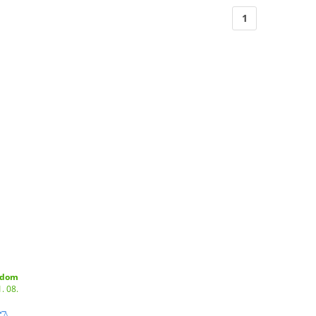
1
adom
. 08.