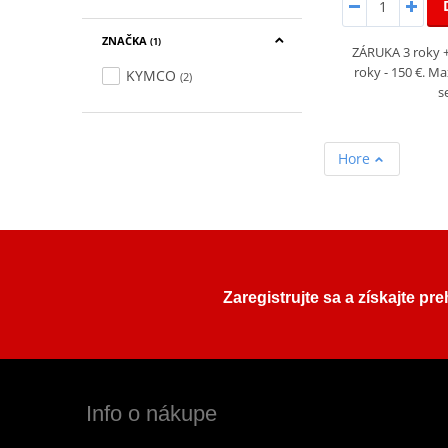
ZNAČKA
(1)
ZÁRUKA 3 roky +
roky - 150 €. M
KYMCO
(2)
s
Hore
Zaregistrujte sa a získajte pr
Info o nákupe