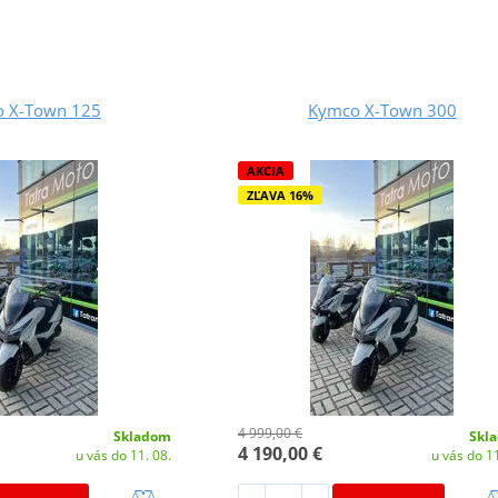
 X-Town 125
Kymco X-Town 300
AKCIA
ZĽAVA 16%
4 999,00 €
Skladom
Skl
4 190,00 €
u vás do 11. 08.
u vás do 11