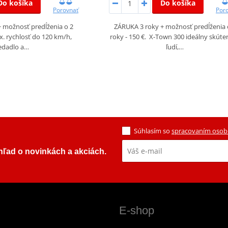
Do košíka
Do košíka
Porovnať
Por
 možnosť predĺženia o 2
ZÁRUKA 3 roky + možnosť predĺženia 
ax. rychlosť do 120 km/h,
roky - 150 €. X-Town 300 ideálny skúte
edadlo a…
ľudí,…
Súhlasím so
spracovaním osob
ehľad o novinkách a akciách.
E-shop