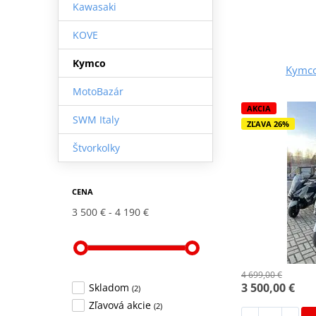
Kawasaki
KOVE
Kymco
Kymco
MotoBazár
AKCIA
SWM Italy
ZĽAVA 26%
Štvorkolky
CENA
3 500 €
4 190 €
4 699,00 €
3 500,00 €
Skladom
(2)
Zľavová akcie
(2)