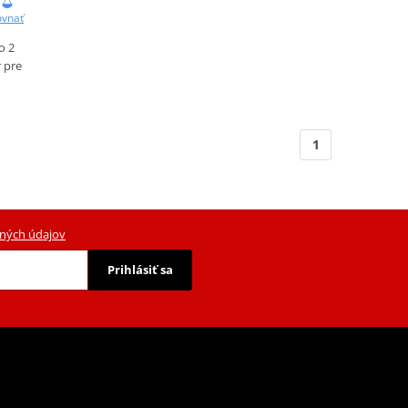
ovnať
o 2
r pre
1
ných údajov
Prihlásiť sa