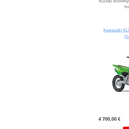
KLE500, stvoren
ho
Kawasaki KL
(
4 700,00 €