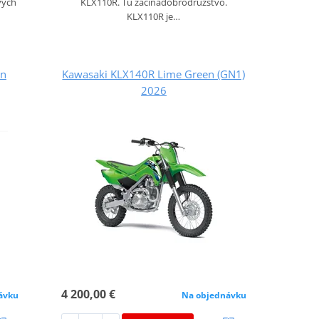
vých
KLX110R. Tu začínadobrodružstvo.
KLX110R je…
en
Kawasaki KLX140R Lime Green (GN1)
2026
4 200,00 €
ávku
Na objednávku