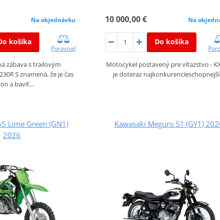
10 000,00 €
Na objednávku
Na objedn
Do košíka
Do košíka
Porovnať
Por
á zábava s trailovým
Motocykel postavený pre víťazstvo - K
30R S znamená, že je čas
je doteraz najkonkurencieschopnejš
 von a baviť…
65 Lime Green (GN1)
Kawasaki Meguro S1 (GY1) 202
2026