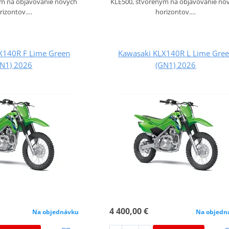
ým na objavovanie nových
KLE500, stvoreným na objavovanie no
rizontov.…
horizontov.…
X140R F Lime Green
Kawasaki KLX140R L Lime Gre
GN1) 2026
(GN1) 2026
4 400,00 €
Na objednávku
Na objedn