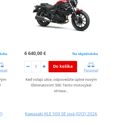
6 640,00 €
ávku
Na objednávku
Do košíka
ovnať
Porovnať
ovým
Keď volajú ulice, odpovedzte úplne novým
l
Eliminatorom 500. Tento motocykel
otriasa…
2)
Kawasaki KLE 500 SE sivá (GY2) 2026