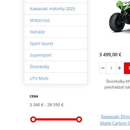
Kawasaki motorky 2025
Motocross
Naháče
Sport tourer
3 499,00 €
Supersport
Štvorkolky
UTV Mule
Štvorkolky 
prechádzať nár
CENA
3 340 €
28 590 €
Kawasaki Elimi
Matte Carbon G