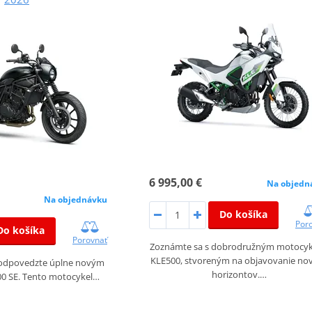
6 995,00 €
Na objedn
Na objednávku
Do košíka
Por
Do košíka
Porovnať
Zoznámte sa s dobrodružným motocy
KLE500, stvoreným na objavovanie no
, odpovedzte úplne novým
horizontov.…
00 SE. Tento motocykel…