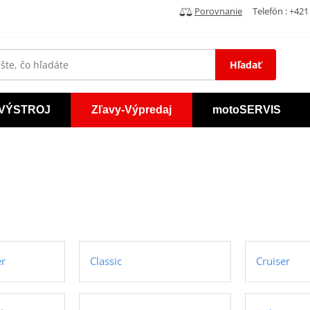
Porovnanie
Telefón : +421 
Hľadať
VÝSTROJ
Zľavy-Výpredaj
motoSERVIS
er
Classic
Cruiser