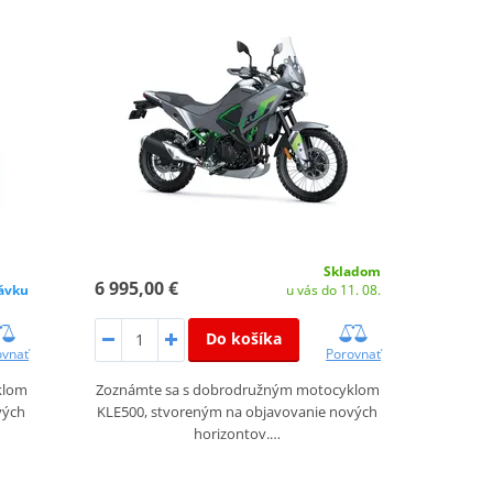
Skladom
6 995,00 €
u vás do 11. 08.
ávku
Do košíka
Porovnať
ovnať
Zoznámte sa s dobrodružným motocyklom
klom
KLE500, stvoreným na objavovanie nových
vých
horizontov.…