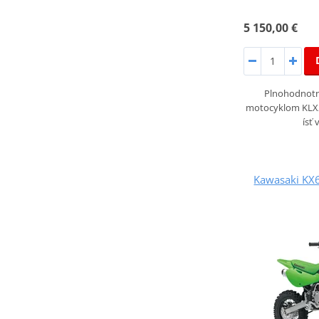
5 150,00 €
Plnohodnotn
motocyklom KLX2
ísť
Kawasaki KX