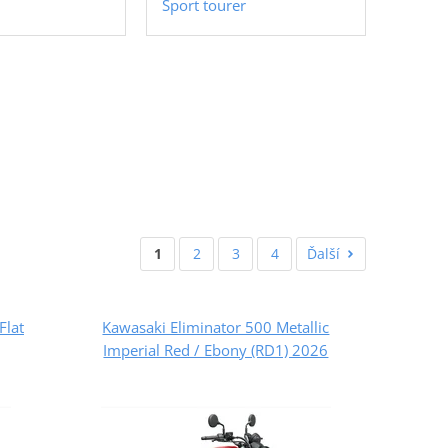
Sport tourer
1
2
3
4
Ďalší
Flat
Kawasaki Eliminator 500 Metallic
Imperial Red / Ebony (RD1) 2026