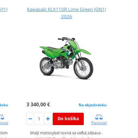
GY1)
Kawasaki KLX110R Lime Green (GN1)
2026
3 340,00 €
ávku
Na objednávku
Do košíka
ovnať
Porovnať
klom
Malý motocykel rovná sa veľká zábava -