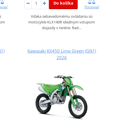
Do košíka
ovnať
Porovnať
ú
Vďaka sebavedomému ovládaniu sú
pom
motocykle KLX140R ideálnym vstupom
dojazdy v teréne. Rad…
N1)
Kawasaki KX450 Lime Green (GN1)
2026