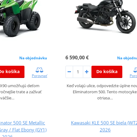
6 590,00 €
Na objednávku
Na objedn
Do košíka
Do košíka
Porovnať
Por
KFX90 umožňujú deťom
Keď volajú ulice, odpovedzte úplne n
očnejšie trate a zažívať
Eliminatorom 500. Tento motocyke
väčšie…
otriasa…
nator 500 SE Metallic
Kawasaki KLE 500 SE biela (WT
ray / Flat Ebony (GY1)
2026
2026