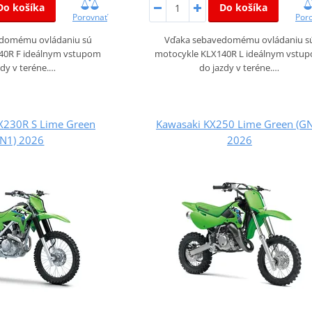
Do košíka
Do košíka
Porovnať
Por
domému ovládaniu sú
Vďaka sebavedomému ovládaniu s
40R F ideálnym vstupom
motocykle KLX140R L ideálnym vstu
dy v teréne.…
do jazdy v teréne.…
X230R S Lime Green
Kawasaki KX250 Lime Green (G
GN1) 2026
2026