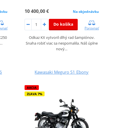
10 400,00 €
ávku
Na objednávku
Do košíka
ovnať
Porovnať
X250
Odkaz KX vytvoril dlhý rad šampiónov.
í…
Snaha robiť viac sa nespomalila. Náš úplne
nový…
6
Kawasaki Meguro S1 Ebony
AKCIA
ZĽAVA 7%