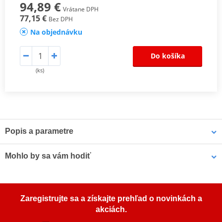
94,89 €
Vrátane DPH
77,15 €
Bez DPH
Na objednávku
Do košíka
(ks)
Popis a parametre
Sada spojkových lamel CK
Mohlo by sa vám hodiť
Odpovídají originální kvalitě lamel, proto jsou určeny pro všechny
typy motocyklů. Jsou osazeny vysoce odolným obložením
LOCTITE 5188 LOCTITE 1254415 50 ml
s impregnovanými hliníkovými částicemi, které zaručí lepší odvod
Zaregistrujte sa a získajte prehľad o novinkách a
tepla, zabrání vypalování a tvoření sklovitého povrchu a mají lepší
akciách.
životnost.