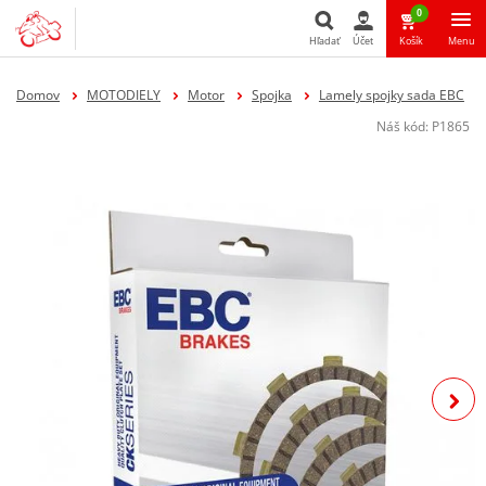
0
Hľadať
Účet
Košík
Menu
Hľadať
Domov
MOTODIELY
Motor
Spojka
Lamely spojky sada EBC
Náš kód:
P1865