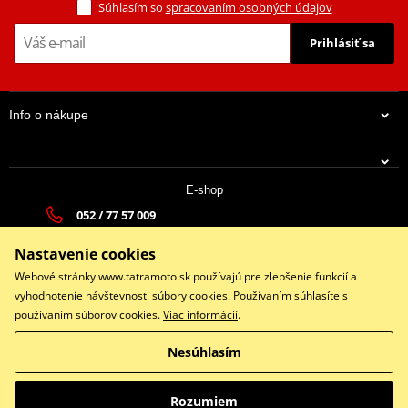
Súhlasím so
spracovaním osobných údajov
Prihlásiť sa
Info o nákupe
E-shop
052 / 77 57 009
38,35 €
tatramoto@tatramoto.sk
Na centrálnom sklade 2-3 prac.dni
Nastavenie cookies
Po - Pia 9:00-17:00 | So: 9:00-13:00 | Ne: Zatvorené
Webové stránky www.tatramoto.sk používajú pre zlepšenie funkcií a
vyhodnotenie návštevnosti súbory cookies. Používaním súhlasíte s
používaním súborov cookies.
Viac informácií
.
Facebook
Nesúhlasím
Copyright © 2026 www.tatramoto.sk
Všetky práva vyhradené
Rozumiem
Prepnúť na klasickú verziu