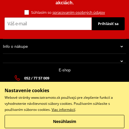
akciách.
Catalog
PDF
Súhlasím so
spracovaním osobných údajov
Technické informace
PDF
Prihlásiť sa
Info o nákupe
E-shop
052 / 77 57 009
13,87 €
tatramoto@tatramoto.sk
Na centrálnom sklade 2-3 prac.dni
Nastavenie cookies
Po - Pia 9:00-17:00 | So: 9:00-13:00 | Ne: Zatvorené
Webové stránky www.tatramoto.sk používajú pre zlepšenie funkcií a
vyhodnotenie návštevnosti súbory cookies. Používaním súhlasíte s
používaním súborov cookies.
Viac informácií
.
Facebook
Nesúhlasím
Copyright © 2026 www.tatramoto.sk