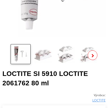
Zo
ďalš
LOCTITE SI 5910 LOCTITE
2061762 80 ml
:
Výrobca
LOCTITE