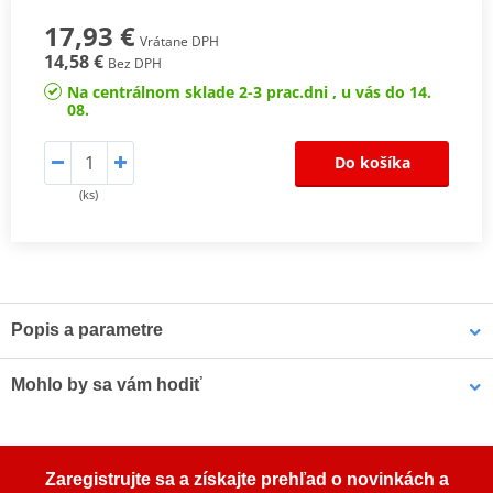
17,93 €
Vrátane DPH
14,58 €
Bez DPH
Na centrálnom sklade 2-3 prac.dni , u vás do 14.
08.
Do košíka
(ks)
Popis a parametre
LOCTITE SI 5910 je silikonové plošné těsnění s nízkou pevností,
Mohlo by sa vám hodiť
určené k použití na pružné příruby, obráběné nebo lité plochy
(kov nebo plast). Je vhodné pro spáry až do 1 mm a hloubka
vytvrzení je 2,75 mm (za 24 h). Mezi typické aplikace patří těsnění
LOCTITE SF 7063 LOCTITE 2098749 400 ml
lisovaných vík z ocelových plechů (víka rozdělovačů a olejových
Zaregistrujte sa a získajte prehľad o novinkách a
van).