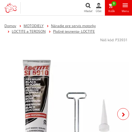
0
Hľadať
Účet
Košík
Menu
Hľadať
Domov
MOTODIELY
Náradie pre servis motorky
LOCTITE a TEROSON
Plošné tesnenia- LOCTITE
Náš kód:
P33931