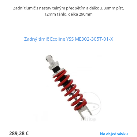
Zadní tlumič s nastavitelným předpětím a délkou, 30mm píst,
12mm táhlo, délka 290mm
Zadný tlmič Ecoline YSS ME302-305T-01-X
289,28 €
Na objednávku