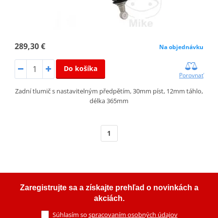
289,30 €
Na objednávku
Do košíka
Porovnať
Zadní tlumič s nastavitelným předpětím, 30mm píst, 12mm táhlo,
délka 365mm
1
Zaregistrujte sa a získajte prehľad o novinkách a
akciách.
Súhlasím so
spracovaním osobných údajov