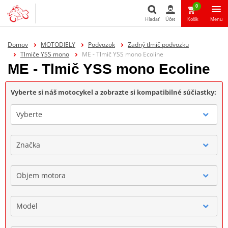
0
Hľadať
Účet
Košík
Menu
Hľadať
Domov
MOTODIELY
Podvozok
Zadný tlmič podvozku
Tlmiče YSS mono
ME - Tlmič YSS mono Ecoline
ME - Tlmič YSS mono Ecoline
Vyberte si náš motocykel a zobrazte si kompatibilné súčiastky:
Vyberte
Značka
Objem motora
Model