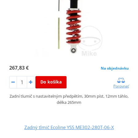
267,83 €
Na objednávku
Do košíka
Porovnať
Zadní tlumič s nastavitelným předpětím, 30mm píst, 12mm táhlo,
délka 265mm
Zadný tlmič Ecoline YSS ME302-280T-06-X