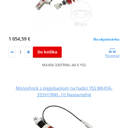
1 054,59 €
Na objednávku
Do košíka
Porovnať
MX456-330TRWL-40-X YSS
Monoshock s piggybackom na hadici YSS MX456-
355H1RWL-10 Nastaviteľné