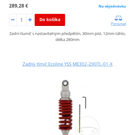
289,28 €
Na objednávku
Do košíka
Porovnať
Zadní tlumič s nastavitelným předpětím, 30mm píst, 12mm táhlo,
délka 280mm
Zadný tlmič Ecoline YSS ME302-290TL-01-X