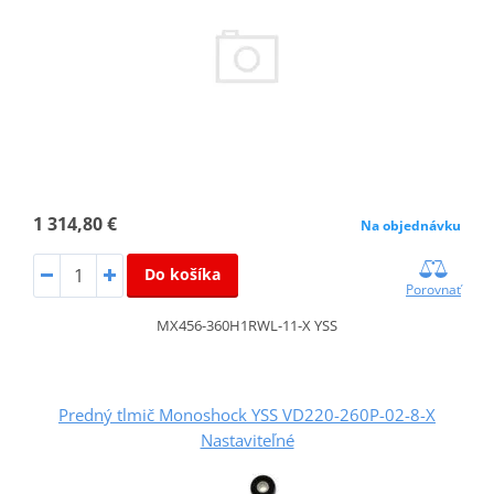
1 314,80 €
Na objednávku
Do košíka
Porovnať
MX456-360H1RWL-11-X YSS
Predný tlmič Monoshock YSS VD220-260P-02-8-X
Nastaviteľné