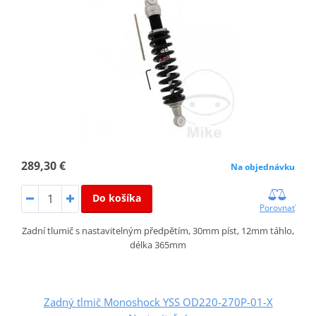
289,30 €
Na objednávku
Do košíka
Porovnať
Zadní tlumič s nastavitelným předpětím, 30mm píst, 12mm táhlo,
délka 365mm
Zadný tlmič Monoshock YSS OD220-270P-01-X