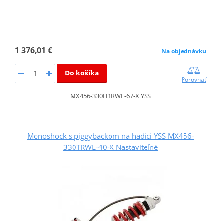
1 376,01 €
Na objednávku
Do košíka
Porovnať
MX456-330H1RWL-67-X YSS
Monoshock s piggybackom na hadici YSS MX456-
330TRWL-40-X Nastaviteľné