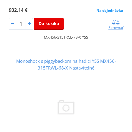
932,14 €
Na objednávku
Do košíka
Porovnať
MX456-315TRCL-78-X YSS
Monoshock s piggybackom na hadici YSS MX456-
315TRWL-68-X Nastaviteľné