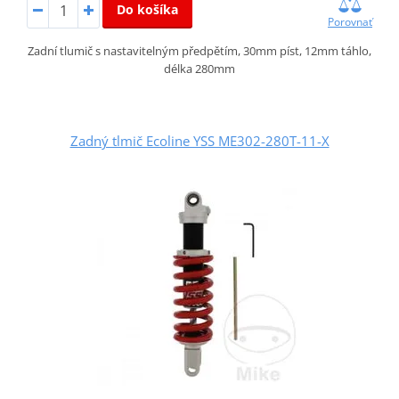
Do košíka
Porovnať
Zadní tlumič s nastavitelným předpětím, 30mm píst, 12mm táhlo,
délka 280mm
Zadný tlmič Ecoline YSS ME302-280T-11-X