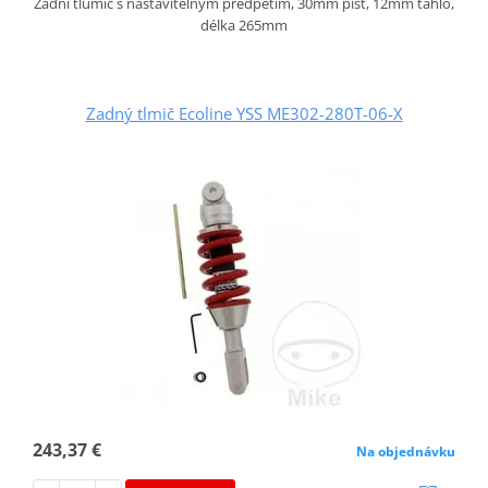
Zadní tlumič s nastavitelným předpětím, 30mm píst, 12mm táhlo,
délka 265mm
Zadný tlmič Ecoline YSS ME302-280T-06-X
243,37 €
Na objednávku