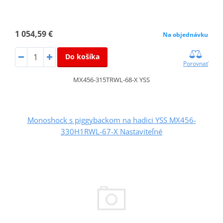
1 054,59 €
Na objednávku
Do košíka
Porovnať
MX456-315TRWL-68-X YSS
Monoshock s piggybackom na hadici YSS MX456-
330H1RWL-67-X Nastaviteľné