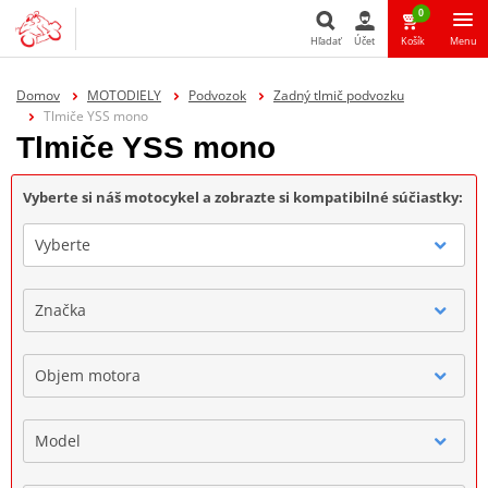
0
Hľadať
Účet
Košík
Menu
Hľadať
Domov
MOTODIELY
Podvozok
Zadný tlmič podvozku
Tlmiče YSS mono
Tlmiče YSS mono
Vyberte si náš motocykel a zobrazte si kompatibilné súčiastky:
Vyberte
Značka
Objem motora
Model