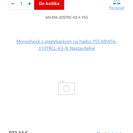
Do košíka
Porovnať
MX456-305TRC-03-X YSS
Monoshock s piggybackom na hadici YSS MX456-
310TRCL-63-JX Nastaviteľné
932,14 €