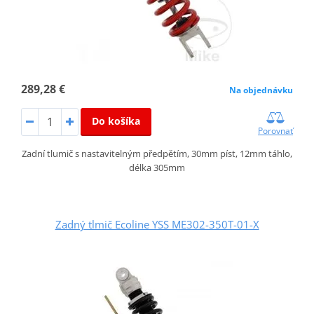
289,28 €
Na objednávku
Do košíka
Porovnať
Zadní tlumič s nastavitelným předpětím, 30mm píst, 12mm táhlo,
délka 305mm
Zadný tlmič Ecoline YSS ME302-350T-01-X