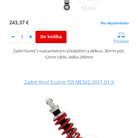
243,37 €
Na objednávku
Do košíka
Porovnať
Zadní tlumič s nastavitelným předpětím a délkou, 30mm píst,
12mm táhlo, délka 290mm
Zadný tlmič Ecoline YSS ME302-305T-01-X