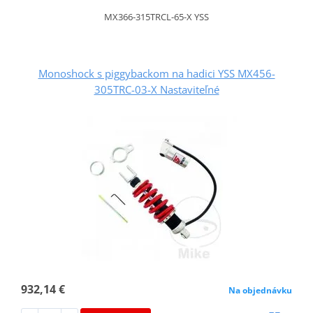
MX366-315TRCL-65-X YSS
Monoshock s piggybackom na hadici YSS MX456-
305TRC-03-X Nastaviteľné
932,14 €
Na objednávku