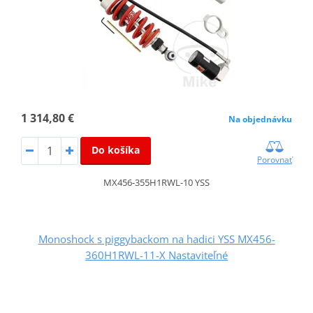
1 314,80 €
Na objednávku
Do košíka
Porovnať
MX456-355H1RWL-10 YSS
Monoshock s piggybackom na hadici YSS MX456-
360H1RWL-11-X Nastaviteľné