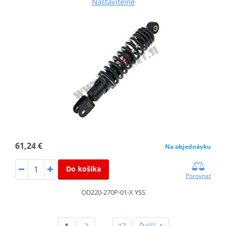
Nastaviteľné
61,24 €
Na objednávku
Do košíka
Porovnať
OD220-270P-01-X YSS
1
2
…
17
Ďalší