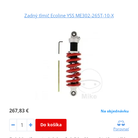
Zadný tlmič Ecoline YSS ME302-265T-10-X
267,83 €
Na objednávku
Do košíka
Porovnať