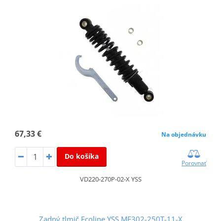
67,33 €
Na objednávku
Do košíka
Porovnať
VD220-270P-02-X YSS
Zadný tlmič Ecoline YSS ME302-250T-11-X