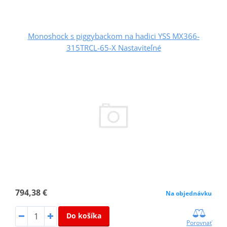
Monoshock s piggybackom na hadici YSS MX366-
315TRCL-65-X Nastaviteľné
794,38 €
Na objednávku
Do košíka
Porovnať