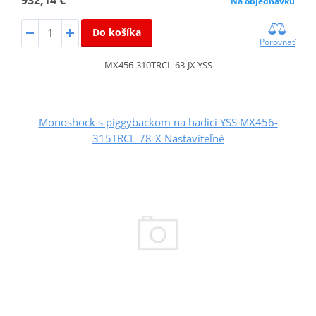
Na objednávku
Do košíka
Porovnať
MX456-310TRCL-63-JX YSS
Monoshock s piggybackom na hadici YSS MX456-
315TRCL-78-X Nastaviteľné