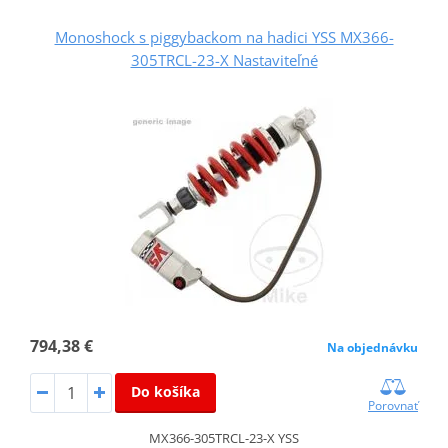
Monoshock s piggybackom na hadici YSS MX366-
305TRCL-23-X Nastaviteľné
794,38 €
Na objednávku
Do košíka
Porovnať
MX366-305TRCL-23-X YSS