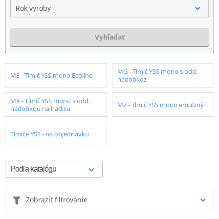
Rok výroby
Vyhľadať
MG - Tlmič YSS mono s odd.
ME - Tlmič YSS mono Ecoline
nádobkoz
MX - Tlmič YSS mono s odd.
MZ - Tlmič YSS mono emulzný
nádobkou na hadicu
Tlmiče YSS - na objednávku
Zobraziť filtrovanie