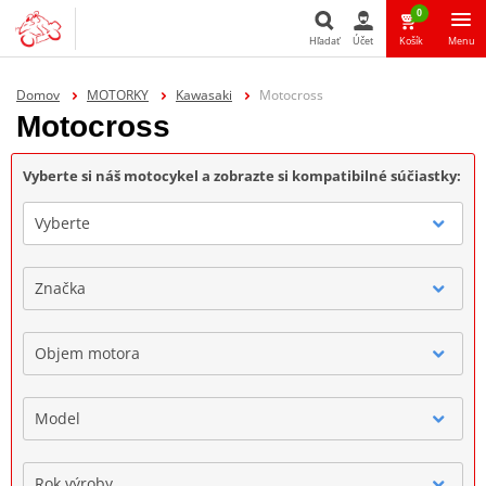
0
Hľadať
Účet
Košík
Menu
Hľadať
Domov
MOTORKY
Kawasaki
Motocross
Motocross
Vyberte si náš motocykel a zobrazte si kompatibilné súčiastky:
Vyberte
Značka
Objem motora
Model
Rok výroby