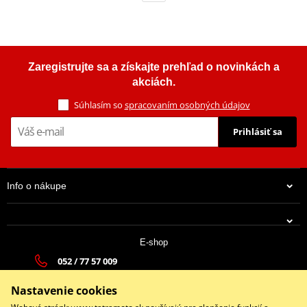
Zaregistrujte sa a získajte prehľad o novinkách a
akciách.
Súhlasím so
spracovaním osobných údajov
Prihlásiť sa
Info o nákupe
E-shop
052 / 77 57 009
tatramoto@tatramoto.sk
Nastavenie cookies
Po - Pia 9:00-17:00 | So: 9:00-13:00 | Ne: Zatvorené