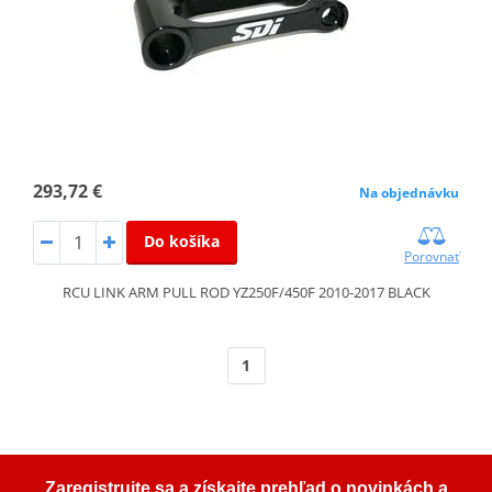
293,72 €
Na objednávku
Do košíka
Porovnať
RCU LINK ARM PULL ROD YZ250F/450F 2010-2017 BLACK
1
Zaregistrujte sa a získajte prehľad o novinkách a