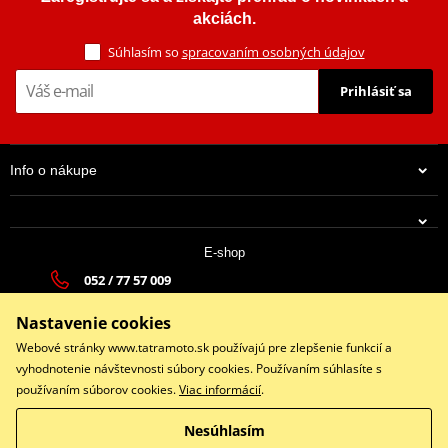
akciách.
Súhlasím so
spracovaním osobných údajov
Prihlásiť sa
Info o nákupe
E-shop
052 / 77 57 009
tatramoto@tatramoto.sk
Nastavenie cookies
Po - Pia 9:00-17:00 | So: 9:00-13:00 | Ne: Zatvorené
Webové stránky www.tatramoto.sk používajú pre zlepšenie funkcií a
vyhodnotenie návštevnosti súbory cookies. Používaním súhlasíte s
používaním súborov cookies.
Viac informácií
.
Facebook
Nesúhlasím
Copyright © 2026 www.tatramoto.sk