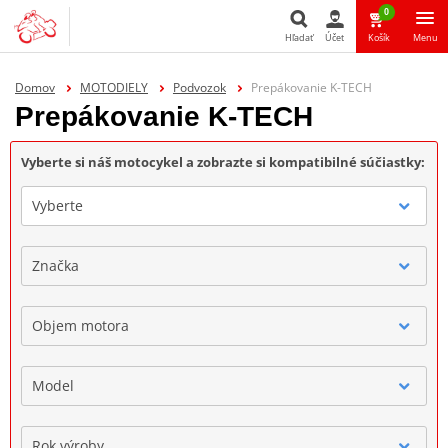
0
Hľadať
Účet
Košík
Menu
Hľadať
Domov
MOTODIELY
Podvozok
Prepákovanie K-TECH
Prepákovanie K-TECH
Vyberte si náš motocykel a zobrazte si kompatibilné súčiastky:
Vyberte
Značka
Objem motora
Model
Rok výroby