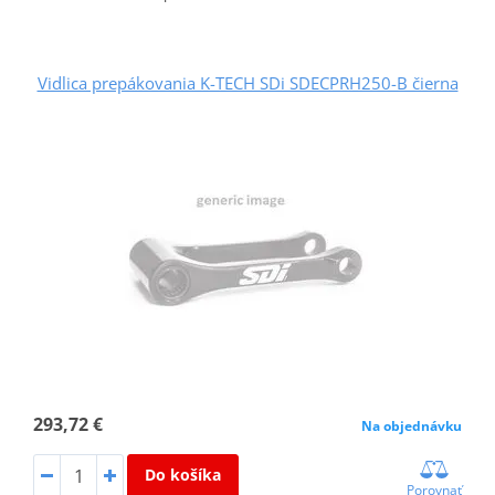
Vidlica prepákovania K-TECH SDi SDECPRH250-B čierna
293,72 €
Na objednávku
Do košíka
Porovnať