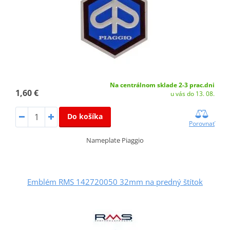
Na centrálnom sklade 2-3 prac.dni
1,60 €
u vás do 13. 08.
Do košíka
Porovnať
Nameplate Piaggio
Emblém RMS 142720050 32mm na predný štítok