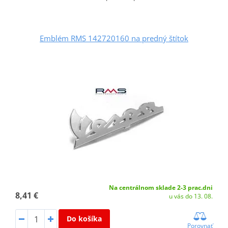
Emblém RMS 142720160 na predný štítok
Na centrálnom sklade 2-3 prac.dni
8,41 €
u vás do 13. 08.
Do košíka
Porovnať