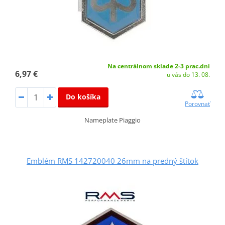
Na centrálnom sklade 2-3 prac.dni
6,97 €
u vás do 13. 08.
Do košíka
Porovnať
Nameplate Piaggio
Emblém RMS 142720040 26mm na predný štítok