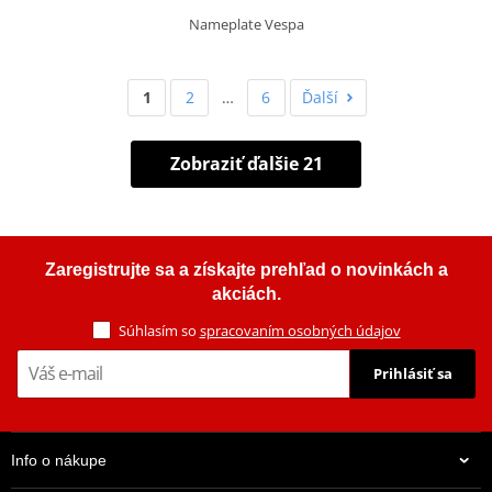
Nameplate Vespa
1
2
…
6
Ďalší
Zobraziť ďalšie 21
Zaregistrujte sa a získajte prehľad o novinkách a
akciách.
Súhlasím so
spracovaním osobných údajov
Prihlásiť sa
Info o nákupe