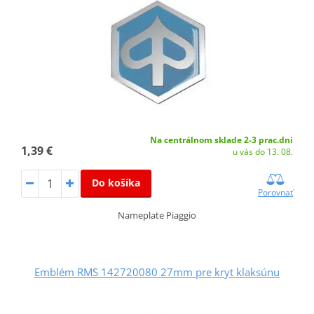
Na centrálnom sklade 2-3 prac.dni
1,39 €
u vás do 13. 08.
Do košíka
Porovnať
Nameplate Piaggio
Emblém RMS 142720080 27mm pre kryt klaksúnu