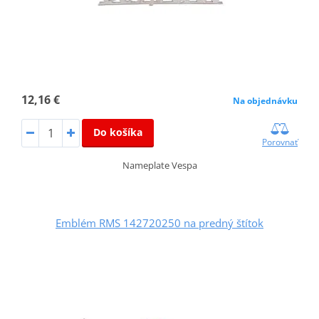
12,16 €
Na objednávku
Do košíka
Porovnať
Nameplate Vespa
Emblém RMS 142720250 na predný štítok