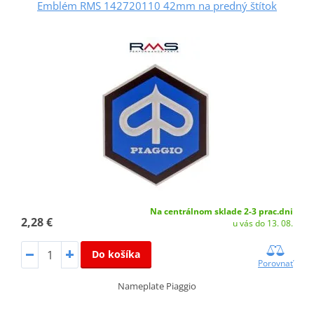
Emblém RMS 142720110 42mm na predný štítok
Na centrálnom sklade 2-3 prac.dni
2,28 €
u vás do 13. 08.
Do košíka
Porovnať
Nameplate Piaggio