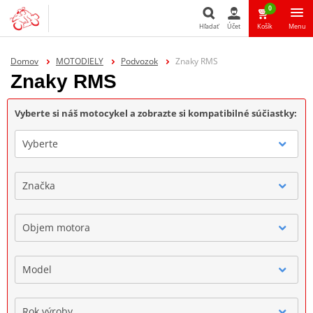
0
Hľadať
Účet
Košík
Menu
Hľadať
Domov
MOTODIELY
Podvozok
Znaky RMS
Znaky RMS
Vyberte si náš motocykel a zobrazte si kompatibilné súčiastky:
Vyberte
Značka
Objem motora
Model
Rok výroby