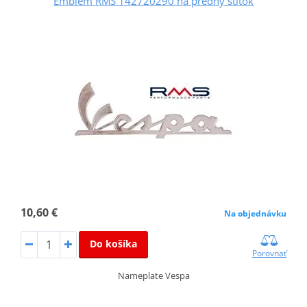
Emblém RMS 142720290 na predný štítok
10,60 €
Na objednávku
Do košíka
Porovnať
Nameplate Vespa