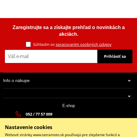
Zaregistrujte sa a získajte prehľad o novinkách a
akciách.
Súhlasím so
spracovaním osobných údajov
Prihlásiť sa
Info o nákupe
E-shop
052 / 77 57 009
tatramoto@tatramoto.sk
Nastavenie cookies
Po - Pia 9:00-17:00 | So: 9:00-13:00 | Ne: Zatvorené
Webové stránky www.tatramoto.sk používajú pre zlepšenie funkcií a