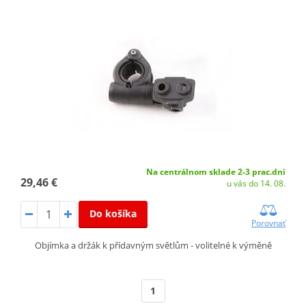
Na centrálnom sklade 2-3 prac.dni
29,46 €
u vás do 14. 08.
Do košíka
Porovnať
Objímka a držák k přídavným světlům - volitelné k výměně
1