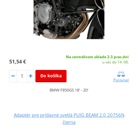
Na centrálnom sklade 2-3 prac.dni
51,54 €
u vás do 14. 08.
Do košíka
Porovnať
BMW F850GS 18' - 20'
Adaptér pre prídavné svetlá PUIG BEAM 2.0 20756N
čierna