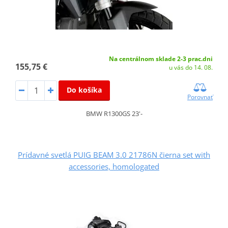
Na centrálnom sklade 2-3 prac.dni
155,75 €
u vás do 14. 08.
Do košíka
Porovnať
BMW R1300GS 23'-
Prídavné svetlá PUIG BEAM 3.0 21786N čierna set with
accessories, homologated