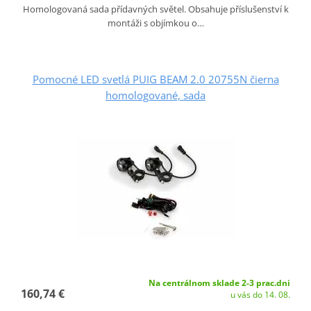
Homologovaná sada přídavných světel. Obsahuje příslušenství k
montáži s objímkou o…
Pomocné LED svetlá PUIG BEAM 2.0 20755N čierna
homologované, sada
Na centrálnom sklade 2-3 prac.dni
160,74 €
u vás do 14. 08.