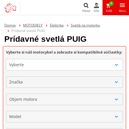
0
Hľadať
Účet
Košík
Menu
Hľadať
Domov
MOTODIELY
Elektrika
Svetlá na motorku
Prídavné svetlá PUIG
Prídavné svetlá PUIG
Vyberte si náš motocykel a zobrazte si kompatibilné súčiastky:
Vyberte
Značka
Objem motora
Model