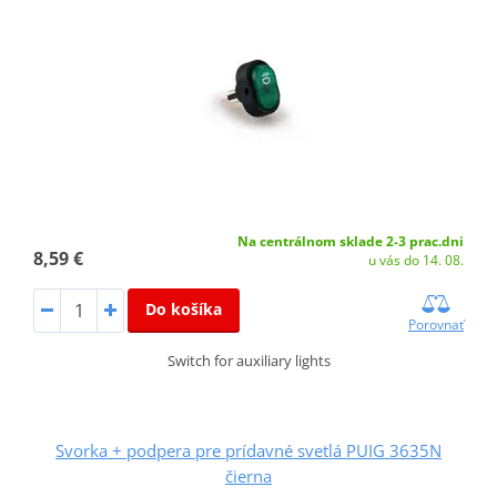
Na centrálnom sklade 2-3 prac.dni
8,59 €
u vás do 14. 08.
Do košíka
Porovnať
Switch for auxiliary lights
Svorka + podpera pre prídavné svetlá PUIG 3635N
čierna