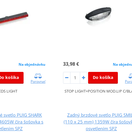
33,98 €
Na objednávku
Na objedn
Do košíka
Do košíka
Porovnať
Por
EDS LIGHT
STOP LIGHT+POSITION MOD.LIP C/BL
é svetlo PUIG SHARK
Zadný brzdové svetlo PUIG SMI
4605W číra šošovka s
(110 x 25 mm) 1359W číra šošov
etlením SPZ
osvetlením SPZ