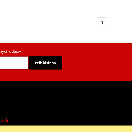
1
ných údajov
Prihlásiť sa
o.sk
o: 9:00-13:00 | Ne: Zatvorené