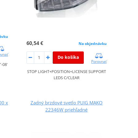
ávku
60,54 €
Na objednávku
ovnať
Do košíka
Porovnať
-08'
STOP LIGHT+POSITION+LICENSE SUPPORT
LEDS C/CLEAR
00 x
Zadný brzdové svetlo PUIG MAKO
22346W priehľadné