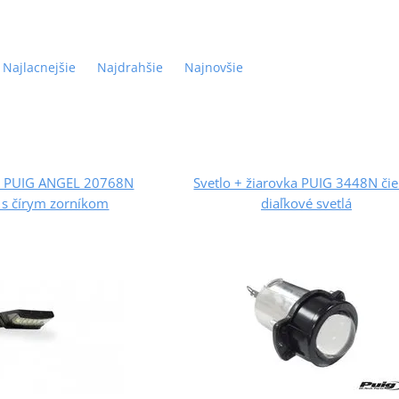
Najlacnejšie
Najdrahšie
Najnovšie
PZ PUIG ANGEL 20768N
Svetlo + žiarovka PUIG 3448N či
 s čírym zorníkom
diaľkové svetlá