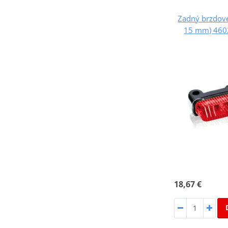
Zadný brzdové
15 mm) 460
18,67 €