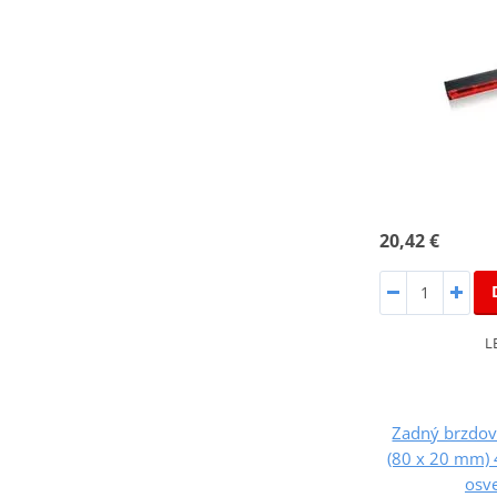
20,42 €
L
Zadný brzdov
(80 x 20 mm) 
osv