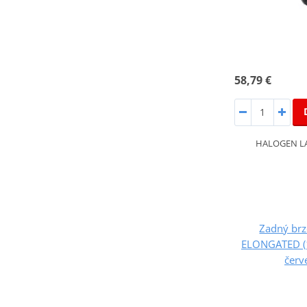
58,79 €
HALOGEN LA
Zadný brz
ELONGATED (
červ