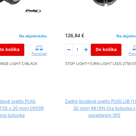
126,84 €
Na objednávku
Na objedn
Do košíka
Do košíka
Porovnať
Por
RGE LIGHT C/BLACK
STOP LIGHT+TURN LIGHT LEDS Z750 07'
dové svetlo PUIG
Zadný brzdové svetlo PUIG LIB (1
150 x 20 mm) 0959R
30 mm) 4818N číra šošovka s
ená šošovka
osvetlením SPZ