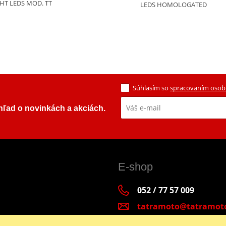
HT LEDS MOD. TT
LEDS HOMOLOGATED
Súhlasím so
spracovaním osob
ehľad o novinkách a akciách.
E-shop
052 / 77 57 009
tatramoto@tatramot
Po - Pia 9:00-17:00 | S