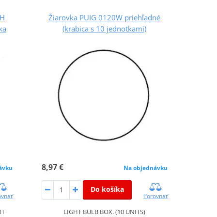
TH
Žiarovka PUIG 0120W priehľadné
ka
(krabica s 10 jednotkami)
8,97 €
ávku
Na objednávku
Do košíka
ovnať
Porovnať
HT
LIGHT BULB BOX. (10 UNITS)