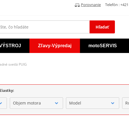
Porovnanie
Telefón : +421 
Hľadať
VÝSTROJ
Zľavy-Výpredaj
motoSERVIS
adné svetlá PUIG
čiastky:
Objem motora
Model
R