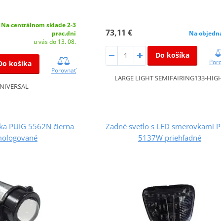
Na centrálnom sklade 2-3
73,11 €
prac.dni
Na objedn
u vás do 13. 08.
Do košíka
Por
Do košíka
Porovnať
LARGE LIGHT SEMIFAIRING133-HIG
NIVERSAL
vka PUIG 5562N čierna
Zadné svetlo s LED smerovkami 
ologované
5137W priehľadné