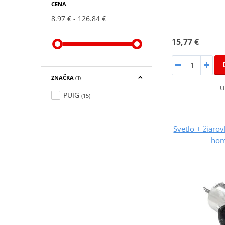
CENA
8.97 €
126.84 €
15,77 €
ZNAČKA
(1)
U
PUIG
(15)
Svetlo + žiaro
hom