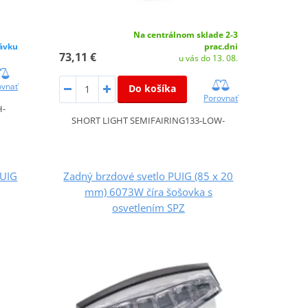
Na centrálnom sklade 2-3
ávku
prac.dni
73,11 €
u vás do 13. 08.
ovnať
Do košíka
Porovnať
H-
SHORT LIGHT SEMIFAIRING133-LOW-
PUIG
Zadný brzdové svetlo PUIG (85 x 20
mm) 6073W číra šošovka s
osvetlením SPZ