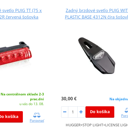
 svetlo PUIG TT (75 x
Zadný brzdové svetlo PUIG WI
2R červená šošovka
PLASTIC BASE 4312N číra šošov
Na centrálnom sklade 2-3
30,00 €
prac.dni
Na objedn
u vás do 13. 08.
Do košíka
Por
Do košíka
Porovnať
HUGGER+STOP LIGHT+LICENSE LIG