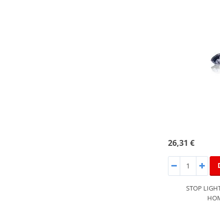
26,31 €
STOP LIGH
HO