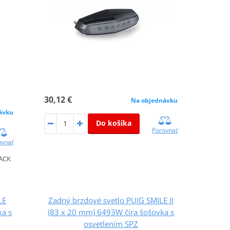
30,12 €
Na objednávku
ávku
Do košíka
Porovnať
ovnať
ACK
LE
Zadný brzdové svetlo PUIG SMILE II
ka s
(83 x 20 mm) 6493W číra šošovka s
osvetlením SPZ