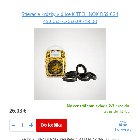
Stieracie krúžky vidlice K-TECH NOK DSS-024
45.00x57.30x6.00/13.00
Na centrálnom sklade 2-3 prac.dni
26,03 €
u vás do 12. 08.
Do košíka
Porovnať
FF DUST SEALS PAIR SHOWA 45MM NOK (No Spring)