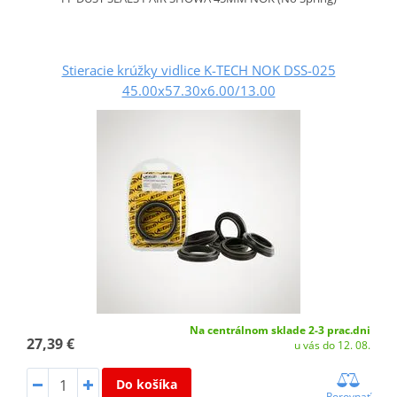
Stieracie krúžky vidlice K-TECH NOK DSS-025
45.00x57.30x6.00/13.00
Na centrálnom sklade 2-3 prac.dni
27,39 €
u vás do 12. 08.
Do košíka
Porovnať