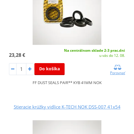
Na centrálnom sklade 2-3 prac.dni
23,28 €
u vás do 12. 08.
Do košíka
Porovnať
FF DUST SEALS PAIR** KYB 41MM NOK
Stieracie krúžky vidlice K-TECH NOK DSS-007 41x54