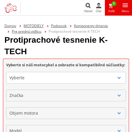
0
Hľadať
Účet
Košík
Menu
Hľadať
Domov
MOTODIELY
Podvozok
Komponenty tlmenia
Pre prednú vidlicu
Protiprachové tesnenie K-TECH
Protiprachové tesnenie K-
TECH
Vyberte si náš motocykel a zobrazte si kompatibilné súčiastky:
Vyberte
Značka
Objem motora
Model