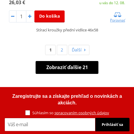
26,03 €
u vás do 12. 08.
Do košíka
Porovnať
Stírací kroužky přední vidlice 46x58
1
2
Ďalší
Zobraziť ďalšie 21
Zaregistrujte sa a získajte prehľad o novinkách a
akciách.
Súhlasím so
spracovaním osobných údajov
Prihlásiť sa