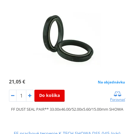
21,05 €
Na objednávku
Do košíka
Porovnať
FF DUST SEAL PAIR** 33.00x46.00/52.00x5.60/15.00mm SHOWA
FF prachové tesnenie K-TECH SHOWA DSS-045 (pár)