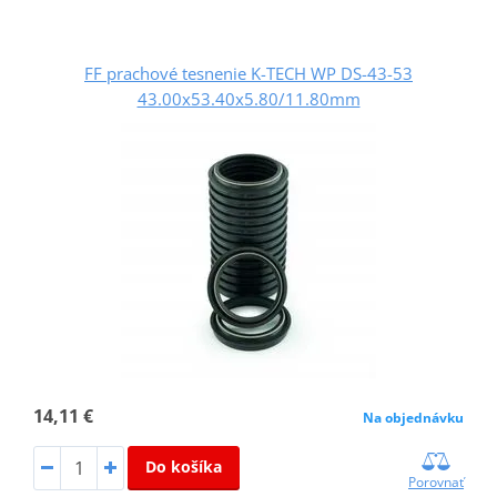
FF prachové tesnenie K-TECH WP DS-43-53
43.00x53.40x5.80/11.80mm
14,11 €
Na objednávku
Do košíka
Porovnať