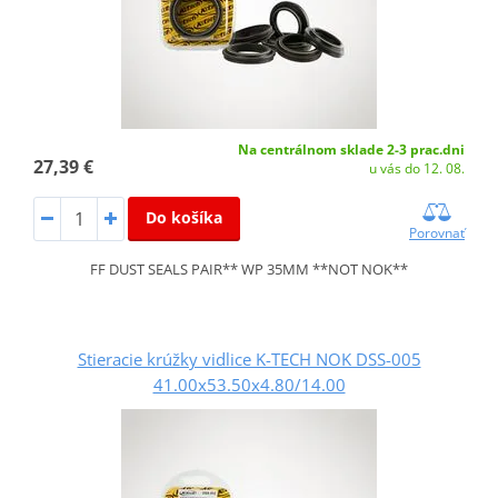
Na centrálnom sklade 2-3 prac.dni
27,39 €
u vás do 12. 08.
Do košíka
Porovnať
FF DUST SEALS PAIR** WP 35MM **NOT NOK**
Stieracie krúžky vidlice K-TECH NOK DSS-005
41.00x53.50x4.80/14.00