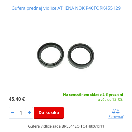
Gufera prednej vidlice ATHENA NOK P40FORK455129
Na centrálnom sklade 2-3 prac.dni
45,40 €
u vás do 12. 08.
Do košíka
Porovnať
Gufera vidlice sada BR5544EO TC4 48x61x11