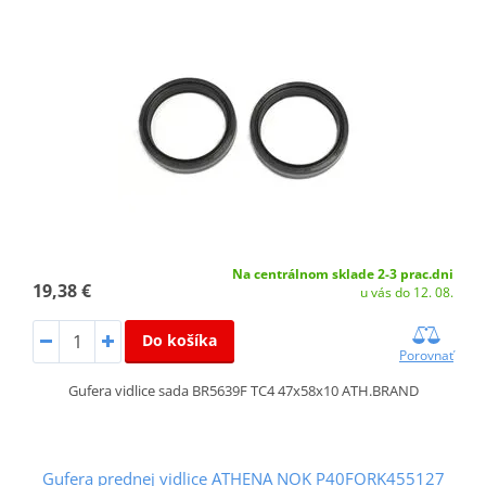
Na centrálnom sklade 2-3 prac.dni
19,38 €
u vás do 12. 08.
Do košíka
Porovnať
Gufera vidlice sada BR5639F TC4 47x58x10 ATH.BRAND
Gufera prednej vidlice ATHENA NOK P40FORK455127