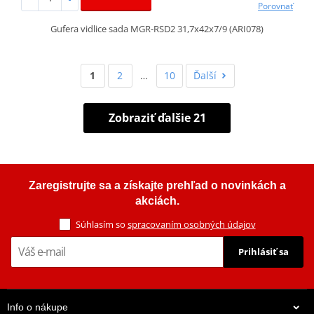
Porovnať
Gufera vidlice sada MGR-RSD2 31,7x42x7/9 (ARI078)
1
2
…
10
Ďalší
Zobraziť ďalšie 21
Zaregistrujte sa a získajte prehľad o novinkách a
akciách.
Súhlasím so
spracovaním osobných údajov
Prihlásiť sa
Info o nákupe