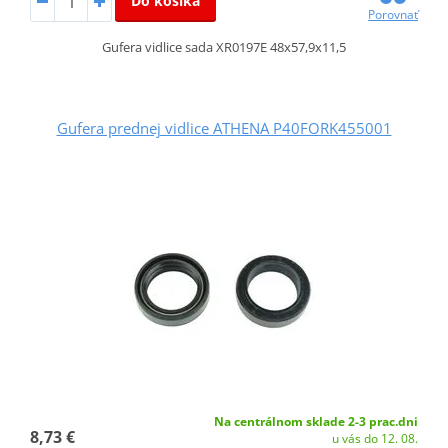
Do košíka
Porovnať
Gufera vidlice sada XR0197E 48x57,9x11,5
Gufera prednej vidlice ATHENA P40FORK455001
Na centrálnom sklade 2-3 prac.dni
8,73 €
u vás do 12. 08.