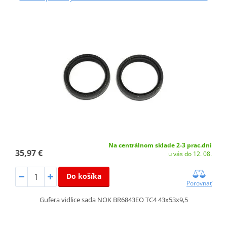
Na centrálnom sklade 2-3 prac.dni
35,97 €
u vás do 12. 08.
Do košíka
Porovnať
Gufera vidlice sada NOK BR6843EO TC4 43x53x9,5