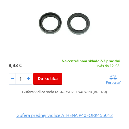
Na centrálnom sklade 2-3 prac.dni
8,43 €
u vás do 12. 08.
Do košíka
Porovnať
Gufera vidlice sada MGR-RSD2 30x40x8/9 (ARI079)
Gufera prednej vidlice ATHENA P40FORK455012