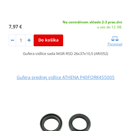
Na centrálnom sklade 2-3 prac.dni
7,97 €
u vás do 12. 08.
Do košíka
Porovnať
Gufera vidlice sada MGR-RSD 26x37x10,5 (ARI052)
Gufera prednej vidlice ATHENA P40FORK455005