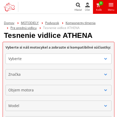
0
Hľadať
Účet
Košík
Menu
Hľadať
Domov
MOTODIELY
Podvozok
Komponenty tlmenia
Pre prednú vidlicu
Tesnenie vidlice ATHENA
Tesnenie vidlice ATHENA
Vyberte si náš motocykel a zobrazte si kompatibilné súčiastky:
Vyberte
Značka
Objem motora
Model