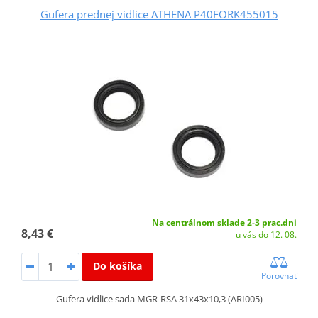
Gufera prednej vidlice ATHENA P40FORK455015
Na centrálnom sklade 2-3 prac.dni
8,43 €
u vás do 12. 08.
Do košíka
Porovnať
Gufera vidlice sada MGR-RSA 31x43x10,3 (ARI005)