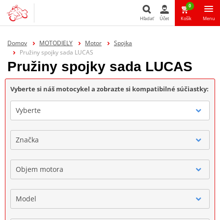
0
Hľadať
Účet
Košík
Menu
Hľadať
Domov
MOTODIELY
Motor
Spojka
Pružiny spojky sada LUCAS
Pružiny spojky sada LUCAS
Vyberte si náš motocykel a zobrazte si kompatibilné súčiastky:
Vyberte
Značka
Objem motora
Model