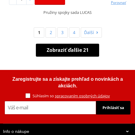
Porovnať
Pružiny spojky sada LUCAS
1
2
3
4
Ďalší
Zobraziť ďalšie 21
Zaregistrujte sa a získajte prehľad o novinkách a
akciách.
Súhlasím so
spracovaním osobných údajov
Prihlásiť sa
Info o nákupe