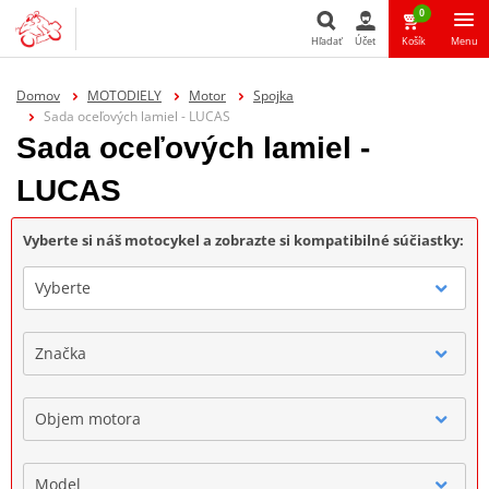
0
Hľadať
Účet
Košík
Menu
Hľadať
Domov
MOTODIELY
Motor
Spojka
Sada oceľových lamiel - LUCAS
Sada oceľových lamiel -
LUCAS
Vyberte si náš motocykel a zobrazte si kompatibilné súčiastky:
Vyberte
Značka
Objem motora
Model