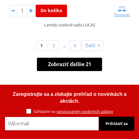
Do košíka
Porovnať
Lamely ocelové sada LUCAS
1
2
…
6
Ďalší
Zobraziť ďalšie 21
Zaregistrujte sa a získajte prehľad o novinkách a
akciách.
Súhlasím so
spracovaním osobných údajov
Prihlásiť sa