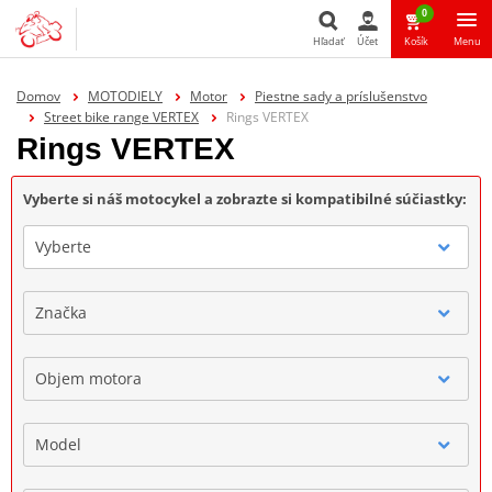
0
Hľadať
Účet
Košík
Menu
Hľadať
Domov
MOTODIELY
Motor
Piestne sady a príslušenstvo
Street bike range VERTEX
Rings VERTEX
Rings VERTEX
Vyberte si náš motocykel a zobrazte si kompatibilné súčiastky:
Vyberte
Značka
Objem motora
Model