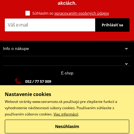
akciách.
Súhlasím so
spracovaním osobných údajov
Prihlásiť sa
Info o nákupe
E-shop
052 / 77 57 009
tatramoto@tatramoto.sk
Nastavenie cookies
Po - Pia 9:00-17:00 | So: 9:00-13:00 | Ne: Zatvorené
Webové stránky www.tatramoto.sk používajú pre zlepšenie funkcií a
vyhodnotenie návštevnosti súbory cookies. Používaním súhlasíte s
používaním súborov cookies.
Viac informácií
.
Facebook
Nesúhlasím
Copyright © 2026 www.tatramoto.sk