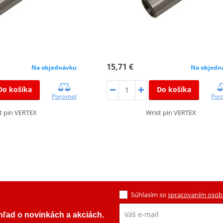
15,71 €
Na objednávku
Na objedn
Do košíka
Do košíka
Porovnať
Por
t pin VERTEX
Wrist pin VERTEX
Súhlasím so
spracovaním osob
ehľad o novinkách a akciách.