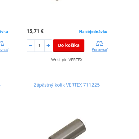
15,71 €
ávku
Na objednávku
Do košíka
ovnať
Porovnať
Wrist pin VERTEX
4
Zápästný kolík VERTEX 711225