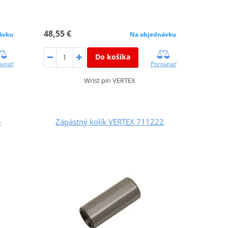
48,55 €
ávku
Na objednávku
Do košíka
ovnať
Porovnať
Wrist pin VERTEX
4
Zápästný kolík VERTEX 711222