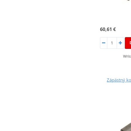
60,61 €
Wris
Zápästný k