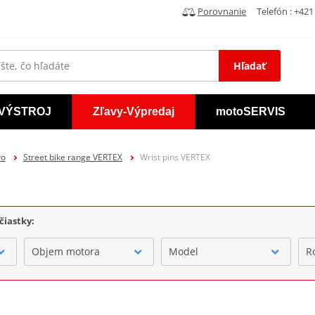
Porovnanie
Telefón : +421 
Hľadať
VÝSTROJ
Zľavy-Výpredaj
motoSERVIS
vo
Street bike range VERTEX
Wrist pins VERTEX
čiastky:
Objem motora
Model
R