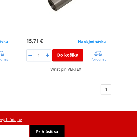
15,71 €
ávku
Na objednávku
Do košíka
ovnať
Porovnať
Wrist pin VERTEX
1
ných údajov
Prihlásiť sa