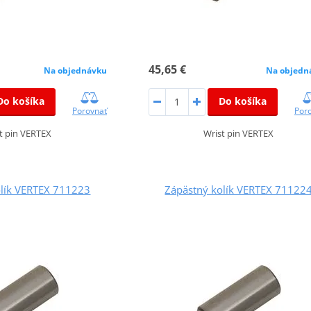
45,65 €
Na objednávku
Na objedn
Do košíka
Do košíka
Porovnať
Por
t pin VERTEX
Wrist pin VERTEX
olík VERTEX 711223
Zápästný kolík VERTEX 71122