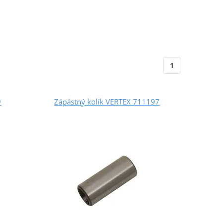
1
9
Zápästný kolík VERTEX 711197