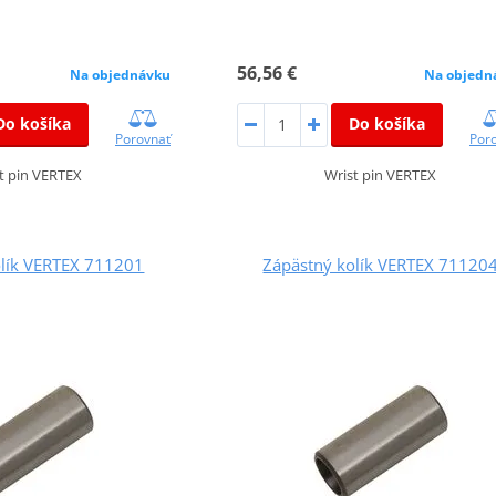
56,56 €
Na objednávku
Na objedn
Do košíka
Do košíka
Porovnať
Por
t pin VERTEX
Wrist pin VERTEX
olík VERTEX 711201
Zápästný kolík VERTEX 71120