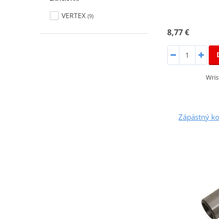
VERTEX
(9)
8,77 €
Wris
Zápästný k