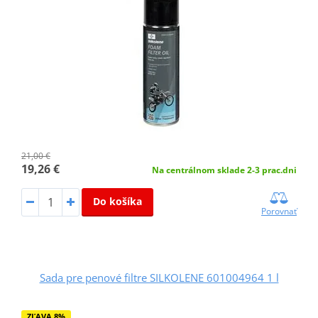
21,00 €
19,26 €
Na centrálnom sklade 2-3 prac.dni
Do košíka
Porovnať
Sada pre penové filtre SILKOLENE 601004964 1 l
ZĽAVA 8%