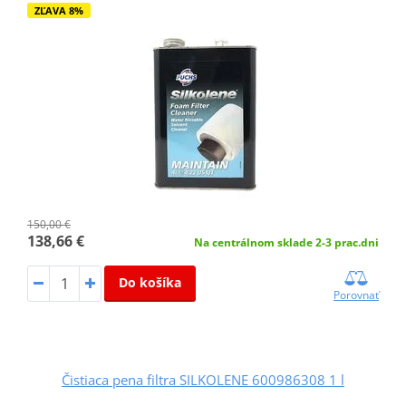
ZĽAVA 8%
150,00 €
138,66 €
Na centrálnom sklade 2-3 prac.dni
Do košíka
Porovnať
Čistiaca pena filtra SILKOLENE 600986308 1 l