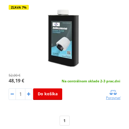
ZĽAVA 7%
52,00 €
48,19 €
Na centrálnom sklade 2-3 prac.dni
Do košíka
Porovnať
1