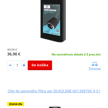
40,00 €
36,96 €
Na centrálnom sklade 2-3 prac.dni
Do košíka
Porovnať
Olej do penového filtra spr SILKOLENE 601398766 0,5 l
ZĽAVA 8%