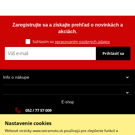
Zaregistrujte sa a získajte prehľad o novinkách a
akciách.
Súhlasím so
spracovaním osobných údajov
Prihlásiť sa
Info o nákupe
E-shop
052 / 77 57 009
tatramoto@tatramoto.sk
Nastavenie cookies
Po - Pia 9:00-17:00 | So: 9:00-13:00 | Ne: Zatvorené
Webové stránky www.tatramoto.sk používajú pre zlepšenie funkcií a