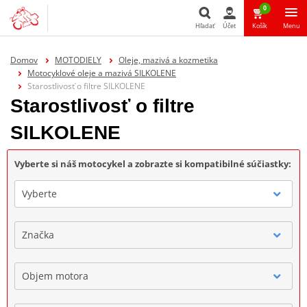
0
Hľadať
Účet
Košík
Menu
Hľadať
Domov
MOTODIELY
Oleje, mazivá a kozmetika
Motocyklové oleje a mazivá SILKOLENE
Starostlivosť o filtre SILKOLENE
Starostlivosť o filtre
SILKOLENE
Vyberte si náš motocykel a zobrazte si kompatibilné súčiastky:
Vyberte
Značka
Objem motora