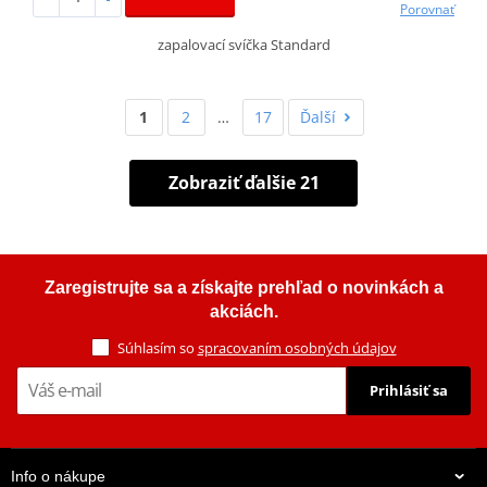
Porovnať
zapalovací svíčka Standard
1
2
…
17
Ďalší
Zobraziť ďalšie 21
Zaregistrujte sa a získajte prehľad o novinkách a
akciách.
Súhlasím so
spracovaním osobných údajov
Prihlásiť sa
Info o nákupe