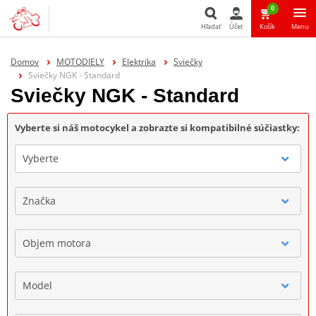
0
Hľadať
Účet
Košík
Menu
Hľadať
Domov
MOTODIELY
Elektrika
Sviečky
Sviečky NGK - Standard
Sviečky NGK - Standard
Vyberte si náš motocykel a zobrazte si kompatibilné súčiastky:
Vyberte
Značka
Objem motora
Model