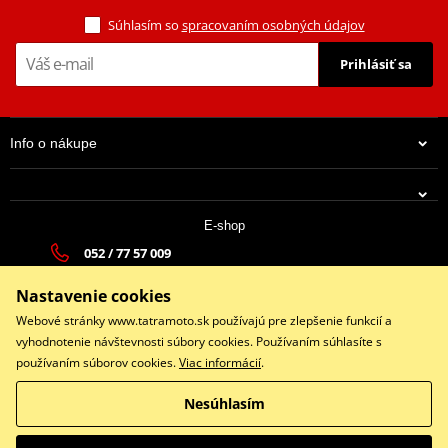
Súhlasím so
spracovaním osobných údajov
Prihlásiť sa
Info o nákupe
E-shop
052 / 77 57 009
tatramoto@tatramoto.sk
Nastavenie cookies
Po - Pia 9:00-17:00 | So: 9:00-13:00 | Ne: Zatvorené
Webové stránky www.tatramoto.sk používajú pre zlepšenie funkcií a
vyhodnotenie návštevnosti súbory cookies. Používaním súhlasíte s
používaním súborov cookies.
Viac informácií
.
Facebook
Nesúhlasím
Copyright © 2026 www.tatramoto.sk
Všetky práva vyhradené