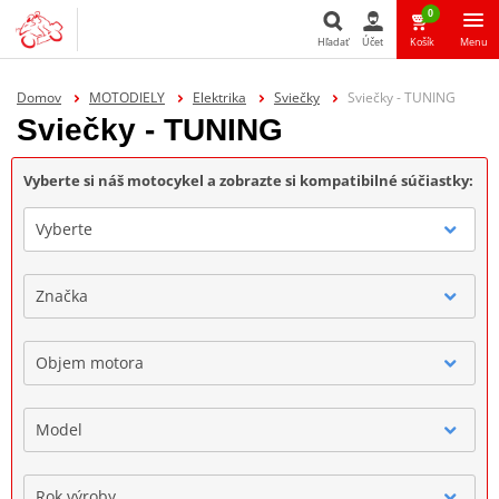
0
Hľadať
Účet
Košík
Menu
Hľadať
Domov
MOTODIELY
Elektrika
Sviečky
Sviečky - TUNING
Sviečky - TUNING
Vyberte si náš motocykel a zobrazte si kompatibilné súčiastky:
Vyberte
Značka
Objem motora
Model
Rok výroby