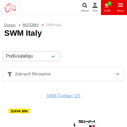
0
Hľadať
Účet
Košík
Menu
Hľadať
Domov
MOTORKY
SWM Italy
SWM Italy
Zobraziť filtrovanie
SWM Outlaw 125
ZĽAVA 30%