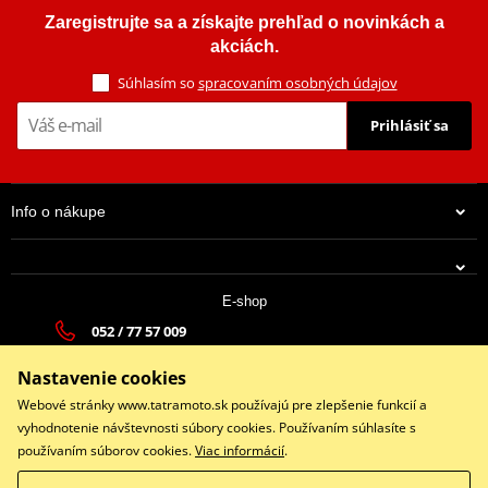
Zaregistrujte sa a získajte prehľad o novinkách a
akciách.
Súhlasím so
spracovaním osobných údajov
Prihlásiť sa
Info o nákupe
E-shop
052 / 77 57 009
tatramoto@tatramoto.sk
Nastavenie cookies
Po - Pia 9:00-17:00 | So: 9:00-13:00 | Ne: Zatvorené
Webové stránky www.tatramoto.sk používajú pre zlepšenie funkcií a
vyhodnotenie návštevnosti súbory cookies. Používaním súhlasíte s
používaním súborov cookies.
Viac informácií
.
Facebook