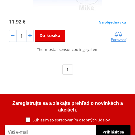
11,92 €
Na objednávku
Do košíka
Porovnať
Thermostat sensor cooling system
1
Zaregistrujte sa a získajte prehľad o novinkách a
akciách.
Súhlasím so
spracovaním osobných údajov
Prihlásiť sa