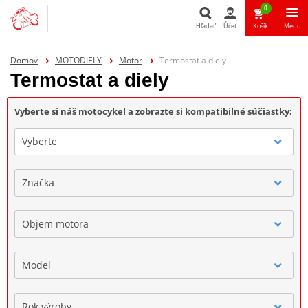
0
Hľadať
Účet
Košík
Menu
Hľadať
Domov
MOTODIELY
Motor
Termostat a diely
Termostat a diely
Vyberte si náš motocykel a zobrazte si kompatibilné súčiastky:
Vyberte
Značka
Objem motora
Model
Rok výroby