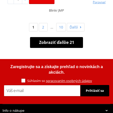
Porovnať
Blinkr JMP
1
2
…
10
Ďalší
Zobraziť ďalšie 21
Zaregistrujte sa a získajte prehľad o novinkách a
akciách.
Súhlasím so
spracovaním osobných údajov
Prihlásiť sa
Info o nákupe