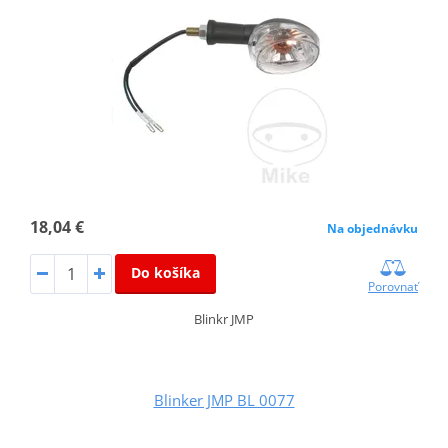
18,04 €
Na objednávku
Do košíka
Porovnať
Blinkr JMP
Blinker JMP BL 0077