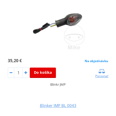
35,20 €
Na objednávku
Do košíka
Porovnať
Blinkr JMP
Blinker JMP BL 0043