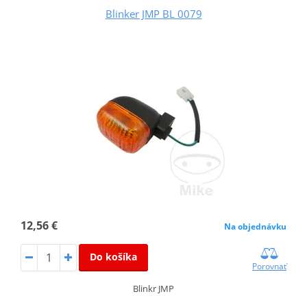
Blinker JMP BL 0079
12,56 €
Na objednávku
Do košíka
Porovnať
Blinkr JMP