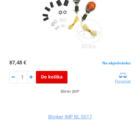
87,48 €
Na objednávku
Do košíka
Porovnať
Blinkr JMP
Blinker JMP BL 0017