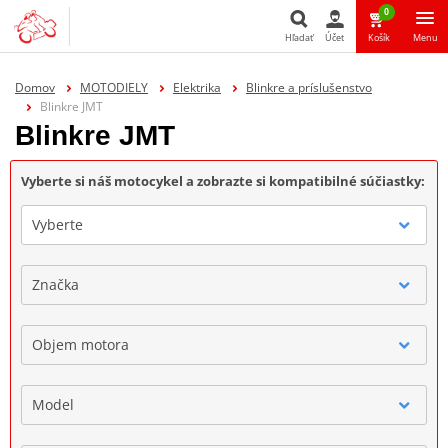
0
Hľadať
Účet
Košík
Menu
Hľadať
Domov
MOTODIELY
Elektrika
Blinkre a príslušenstvo
Blinkre JMT
Blinkre JMT
Vyberte si náš motocykel a zobrazte si kompatibilné súčiastky:
Vyberte
Značka
Objem motora
Model