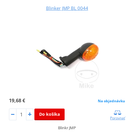
Blinker JMP BL 0044
19,68 €
Na objednávku
Do košíka
Porovnať
Blinkr JMP