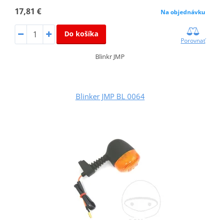
17,81 €
Na objednávku
Do košíka
Porovnať
Blinkr JMP
Blinker JMP BL 0064