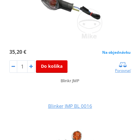
35,20 €
Na objednávku
Do košíka
Porovnať
Blinkr JMP
Blinker JMP BL 0016