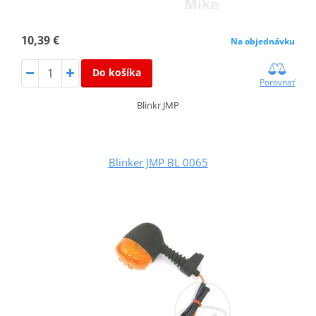
10,39 €
Na objednávku
Do košíka
Porovnať
Blinkr JMP
Blinker JMP BL 0065