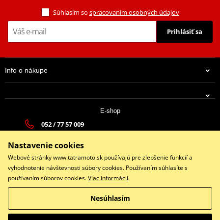
Súhlasím so
spracovaním osobných údajov
Prihlásiť sa
Info o nákupe
E-shop
052 / 77 57 009
tatramoto@tatramoto.sk
Nastavenie cookies
Po - Pia 9:00-17:00 | So: 9:00-13:00 | Ne: Zatvorené
Webové stránky www.tatramoto.sk používajú pre zlepšenie funkcií a
vyhodnotenie návštevnosti súbory cookies. Používaním súhlasíte s
používaním súborov cookies.
Viac informácií
.
Facebook
Nesúhlasím
Copyright © 2026 www.tatramoto.sk
Všetky práva vyhradené