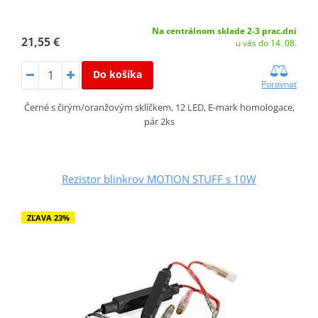
Na centrálnom sklade 2-3 prac.dni
21,55 €
u vás do 14. 08.
Do košíka
Porovnať
Černé s čirým/oranžovým sklíčkem, 12 LED, E-mark homologace,
pár 2ks
Rezistor blinkrov MOTION STUFF s 10W
ZĽAVA 23%