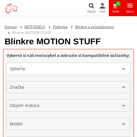
0
Hľadať
Účet
Košík
Menu
Hľadať
Domov
MOTODIELY
Elektrika
Blinkre a príslušenstvo
Blinkre MOTION STUFF
Blinkre MOTION STUFF
Vyberte si náš motocykel a zobrazte si kompatibilné súčiastky:
Vyberte
Značka
Objem motora
Model