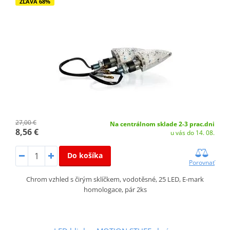
ZĽAVA 68%
27,00 €
Na centrálnom sklade 2-3 prac.dni
8,56 €
u vás do 14. 08.
Do košíka
Porovnať
Chrom vzhled s čirým sklíčkem, vodotěsné, 25 LED, E-mark
homologace, pár 2ks