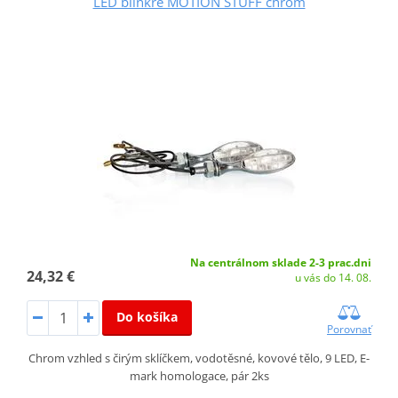
LED blinkre MOTION STUFF chróm
Na centrálnom sklade 2-3 prac.dni
24,32 €
u vás do 14. 08.
Do košíka
Porovnať
Chrom vzhled s čirým sklíčkem, vodotěsné, kovové tělo, 9 LED, E-
mark homologace, pár 2ks