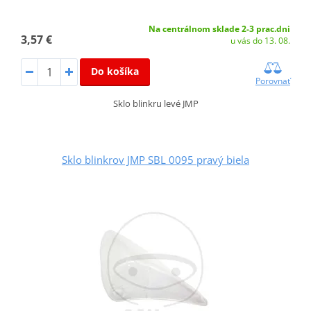
Na centrálnom sklade 2-3 prac.dni
3,57 €
u vás do 13. 08.
Do košíka
Porovnať
Sklo blinkru levé JMP
Sklo blinkrov JMP SBL 0095 pravý biela