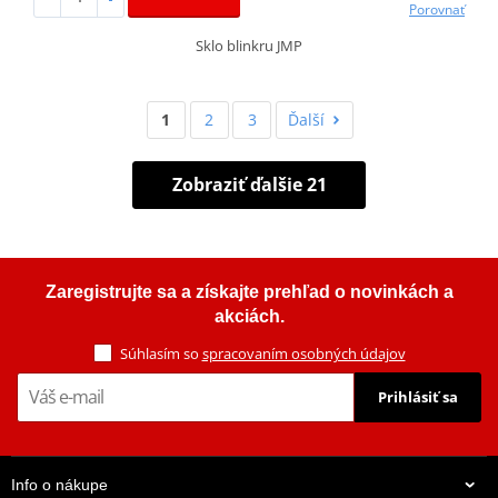
Porovnať
Sklo blinkru JMP
1
2
3
Ďalší
Zobraziť ďalšie 21
Zaregistrujte sa a získajte prehľad o novinkách a
akciách.
Súhlasím so
spracovaním osobných údajov
Prihlásiť sa
Info o nákupe