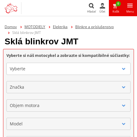
0
Hľadať
Účet
Košík
Menu
Hľadať
Domov
MOTODIELY
Elektrika
Blinkre a príslušenstvo
Sklá blinkrov JMT
Sklá blinkrov JMT
Vyberte si náš motocykel a zobrazte si kompatibilné súčiastky:
Vyberte
Značka
Objem motora
Model