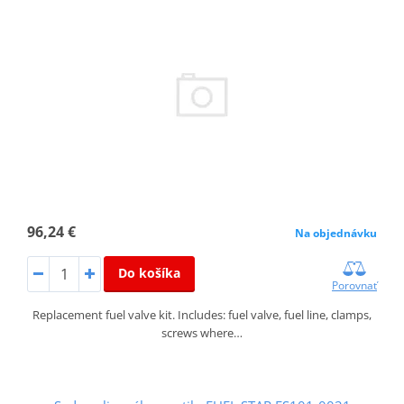
96,24 €
Na objednávku
Do košíka
Porovnať
Replacement fuel valve kit. Includes: fuel valve, fuel line, clamps,
screws where…