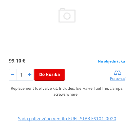
99,10 €
Na objednávku
Do košíka
Porovnať
Replacement fuel valve kit. Includes: fuel valve, fuel line, clamps,
screws where…
Sada palivového ventilu FUEL STAR FS101-0020