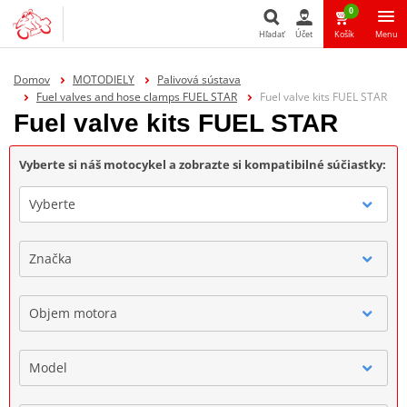
0
Hľadať
Účet
Košík
Menu
Hľadať
Domov
MOTODIELY
Palivová sústava
Fuel valves and hose clamps FUEL STAR
Fuel valve kits FUEL STAR
Fuel valve kits FUEL STAR
Vyberte si náš motocykel a zobrazte si kompatibilné súčiastky:
Vyberte
Značka
Objem motora
Model