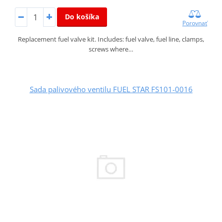
Do košíka
Porovnať
Replacement fuel valve kit. Includes: fuel valve, fuel line, clamps,
screws where…
Sada palivového ventilu FUEL STAR FS101-0016