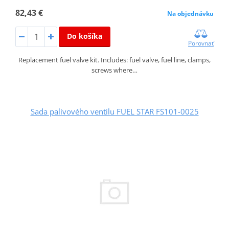
82,43 €
Na objednávku
Do košíka
Porovnať
Replacement fuel valve kit. Includes: fuel valve, fuel line, clamps,
screws where…
Sada palivového ventilu FUEL STAR FS101-0025