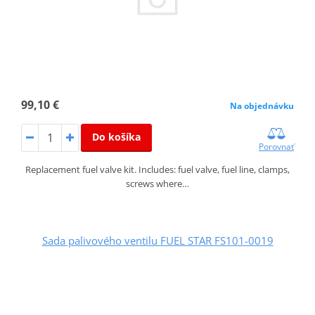
99,10 €
Na objednávku
Do košíka
Porovnať
Replacement fuel valve kit. Includes: fuel valve, fuel line, clamps,
screws where…
Sada palivového ventilu FUEL STAR FS101-0019