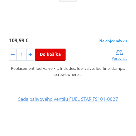
109,99 €
Na objednávku
Do košíka
Porovnať
Replacement fuel valve kit. Includes: fuel valve, fuel line, clamps,
screws where…
Sada palivového ventilu FUEL STAR FS101-0027