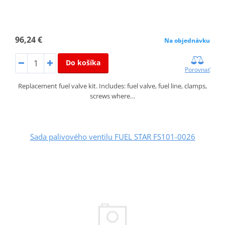
96,24 €
Na objednávku
Do košíka
Porovnať
Replacement fuel valve kit. Includes: fuel valve, fuel line, clamps,
screws where…
Sada palivového ventilu FUEL STAR FS101-0026