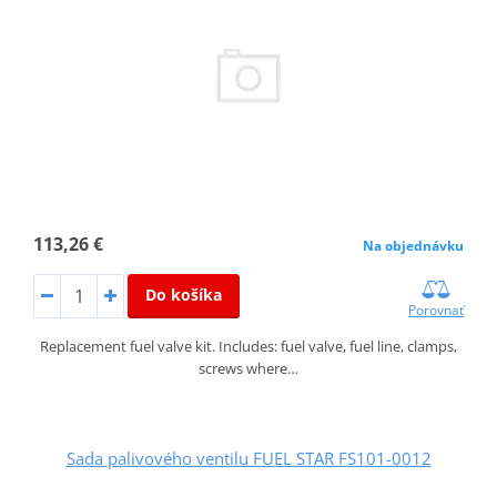
113,26 €
Na objednávku
Do košíka
Porovnať
Replacement fuel valve kit. Includes: fuel valve, fuel line, clamps,
screws where…
Sada palivového ventilu FUEL STAR FS101-0012