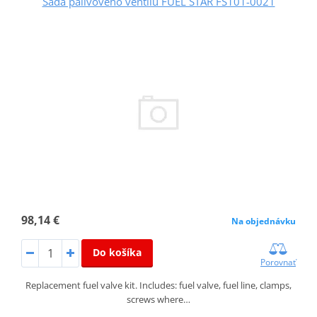
Sada palivového ventilu FUEL STAR FS101-0021
98,14 €
Na objednávku
Do košíka
Porovnať
Replacement fuel valve kit. Includes: fuel valve, fuel line, clamps,
screws where…