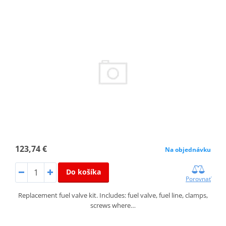
123,74 €
Na objednávku
Do košíka
Porovnať
Replacement fuel valve kit. Includes: fuel valve, fuel line, clamps,
screws where…