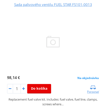
Sada palivového ventilu FUEL STAR FS101-0013
98,14 €
Na objednávku
Do košíka
Porovnať
Replacement fuel valve kit. Includes: fuel valve, fuel line, clamps,
screws where…