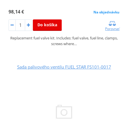
98,14 €
Na objednávku
Do košíka
Porovnať
Replacement fuel valve kit. Includes: fuel valve, fuel line, clamps,
screws where…
Sada palivového ventilu FUEL STAR FS101-0017