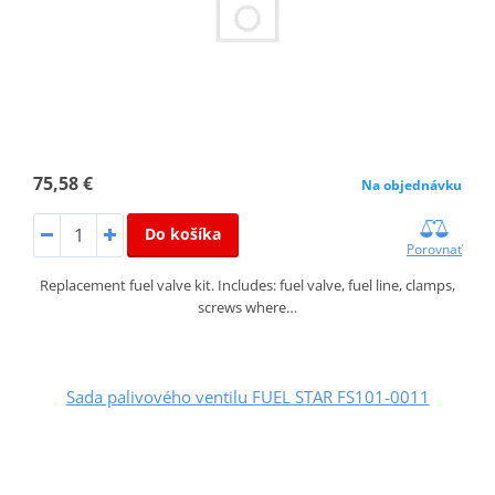
75,58 €
Na objednávku
Do košíka
Porovnať
Replacement fuel valve kit. Includes: fuel valve, fuel line, clamps,
screws where…
Sada palivového ventilu FUEL STAR FS101-0011