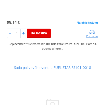
98,14 €
Na objednávku
Do košíka
Porovnať
Replacement fuel valve kit. Includes: fuel valve, fuel line, clamps,
screws where…
Sada palivového ventilu FUEL STAR FS101-0018