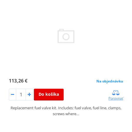
113,26 €
Na objednávku
Do košíka
Porovnať
Replacement fuel valve kit. Includes: fuel valve, fuel line, clamps,
screws where…