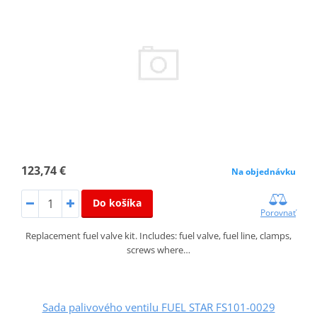
123,74 €
Na objednávku
Do košíka
Porovnať
Replacement fuel valve kit. Includes: fuel valve, fuel line, clamps,
screws where…
Sada palivového ventilu FUEL STAR FS101-0029