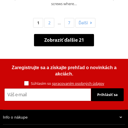
screws where…
1
2
…
7
Ďalší
Zobraziť ďalšie 21
Zaregistrujte sa a získajte prehľad o novinkách a
akciách.
Súhlasím so
spracovaním osobných údajov
Prihlásiť sa
Info o nákupe