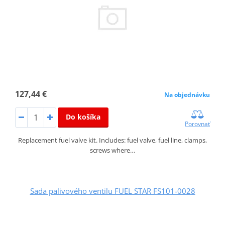
127,44 €
Na objednávku
Do košíka
Porovnať
Replacement fuel valve kit. Includes: fuel valve, fuel line, clamps,
screws where…
Sada palivového ventilu FUEL STAR FS101-0028