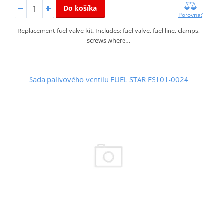
Do košíka
Porovnať
Replacement fuel valve kit. Includes: fuel valve, fuel line, clamps,
screws where…
Sada palivového ventilu FUEL STAR FS101-0024