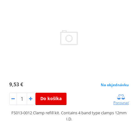
9,53 €
Na objednávku
Do košíka
Porovnať
FS013-0012 Clamp refill kit. Contains 4 band type clamps 12mm
I.D.