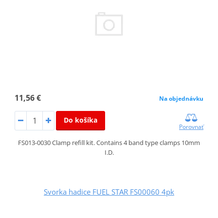
11,56 €
Na objednávku
Do košíka
Porovnať
FS013-0030 Clamp refill kit. Contains 4 band type clamps 10mm
I.D.
Svorka hadice FUEL STAR FS00060 4pk