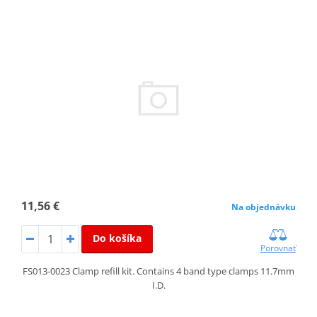
11,56 €
Na objednávku
Do košíka
Porovnať
FS013-0023 Clamp refill kit. Contains 4 band type clamps 11.7mm
I.D.