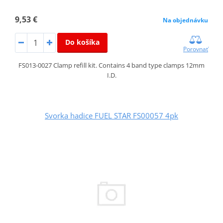
9,53 €
Na objednávku
Do košíka
Porovnať
FS013-0027 Clamp refill kit. Contains 4 band type clamps 12mm
I.D.
Svorka hadice FUEL STAR FS00057 4pk