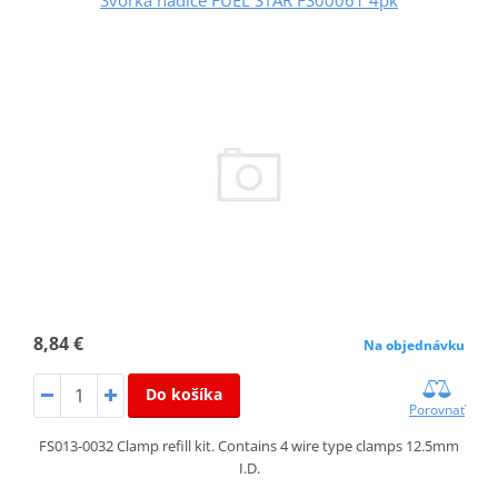
8,84 €
Na objednávku
Do košíka
Porovnať
FS013-0032 Clamp refill kit. Contains 4 wire type clamps 12.5mm
I.D.