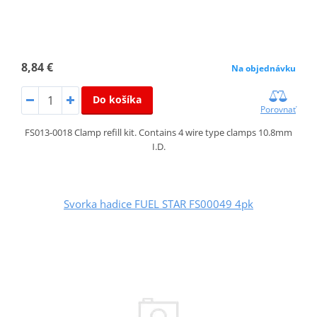
8,84 €
Na objednávku
Do košíka
Porovnať
FS013-0018 Clamp refill kit. Contains 4 wire type clamps 10.8mm
I.D.
Svorka hadice FUEL STAR FS00049 4pk