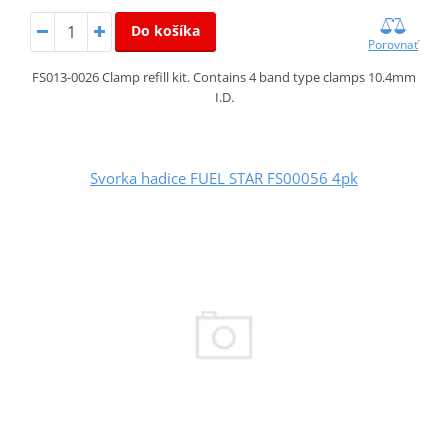
Do košíka
Porovnať
FS013-0026 Clamp refill kit. Contains 4 band type clamps 10.4mm
I.D.
Svorka hadice FUEL STAR FS00056 4pk