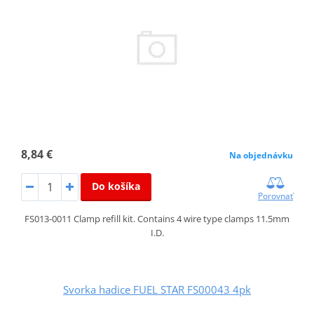
8,84 €
Na objednávku
Do košíka
Porovnať
FS013-0011 Clamp refill kit. Contains 4 wire type clamps 11.5mm
I.D.
Svorka hadice FUEL STAR FS00043 4pk