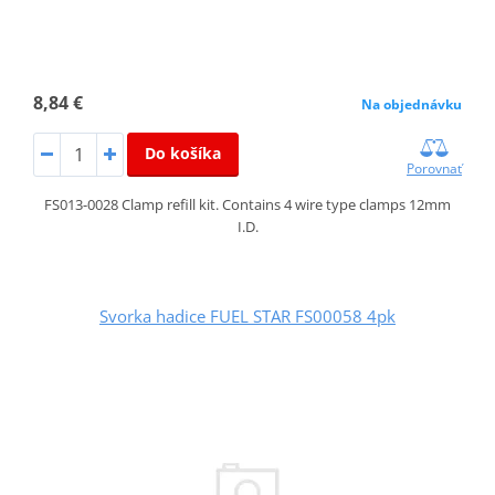
8,84 €
Na objednávku
Do košíka
Porovnať
FS013-0028 Clamp refill kit. Contains 4 wire type clamps 12mm
I.D.
Svorka hadice FUEL STAR FS00058 4pk