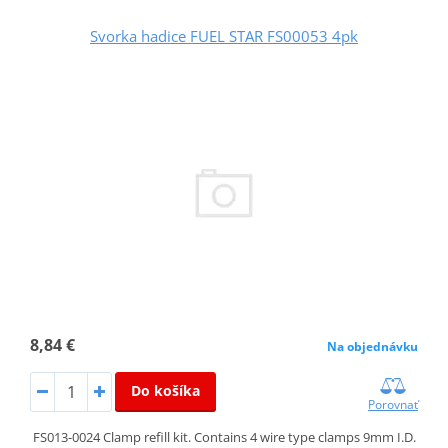
Svorka hadice FUEL STAR FS00053 4pk
8,84 €
Na objednávku
Do košíka
Porovnať
FS013-0024 Clamp refill kit. Contains 4 wire type clamps 9mm I.D.