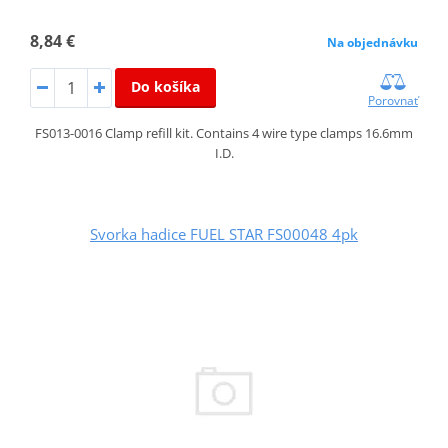
8,84 €
Na objednávku
Do košíka
Porovnať
FS013-0016 Clamp refill kit. Contains 4 wire type clamps 16.6mm
I.D.
Svorka hadice FUEL STAR FS00048 4pk