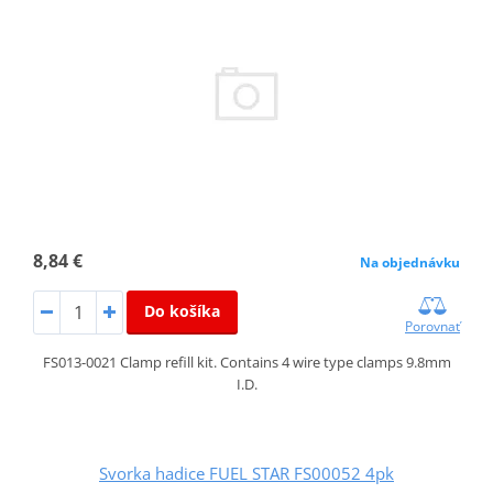
8,84 €
Na objednávku
Do košíka
Porovnať
FS013-0021 Clamp refill kit. Contains 4 wire type clamps 9.8mm
I.D.
Svorka hadice FUEL STAR FS00052 4pk