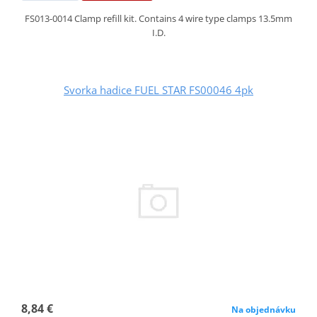
FS013-0014 Clamp refill kit. Contains 4 wire type clamps 13.5mm
I.D.
Svorka hadice FUEL STAR FS00046 4pk
8,84 €
Na objednávku