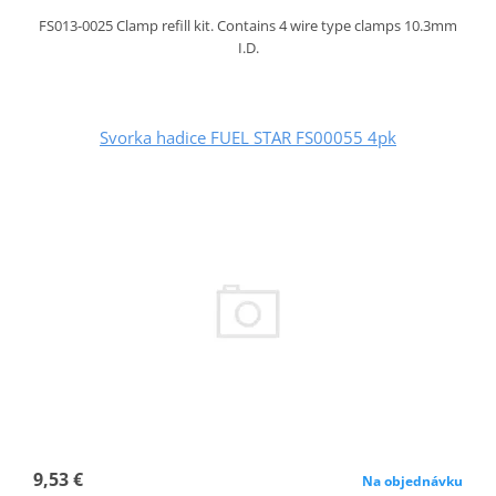
FS013-0025 Clamp refill kit. Contains 4 wire type clamps 10.3mm
I.D.
Svorka hadice FUEL STAR FS00055 4pk
9,53 €
Na objednávku