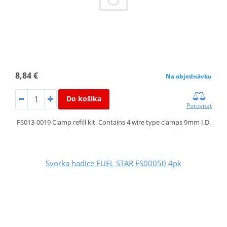
8,84 €
Na objednávku
Do košíka
Porovnať
FS013-0019 Clamp refill kit. Contains 4 wire type clamps 9mm I.D.
Svorka hadice FUEL STAR FS00050 4pk