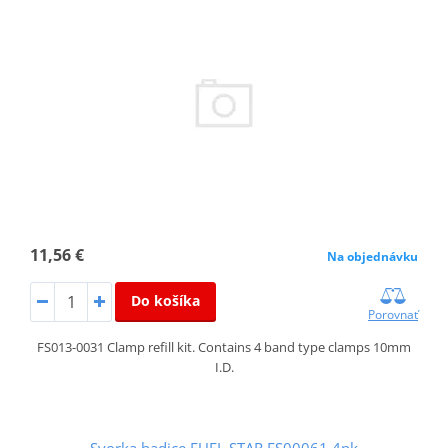
11,56 €
Na objednávku
Do košíka
Porovnať
FS013-0031 Clamp refill kit. Contains 4 band type clamps 10mm
I.D.
Svorka hadice FUEL STAR FS00061 4pk