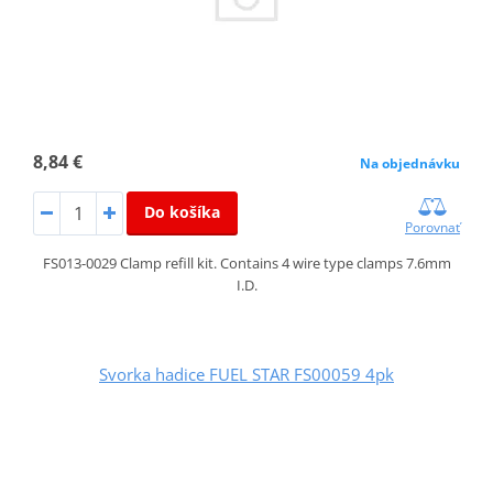
8,84 €
Na objednávku
Do košíka
Porovnať
FS013-0029 Clamp refill kit. Contains 4 wire type clamps 7.6mm
I.D.
Svorka hadice FUEL STAR FS00059 4pk