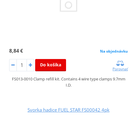
8,84 €
Na objednávku
Do košíka
Porovnať
FS013-0010 Clamp refill kit. Contains 4 wire type clamps 9.7mm
I.D.
Svorka hadice FUEL STAR FS00042 4pk