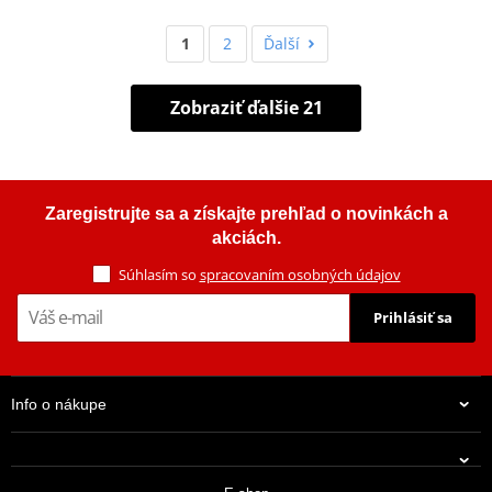
1
2
Ďalší
Zobraziť ďalšie 21
Zaregistrujte sa a získajte prehľad o novinkách a
akciách.
Súhlasím so
spracovaním osobných údajov
Prihlásiť sa
Info o nákupe