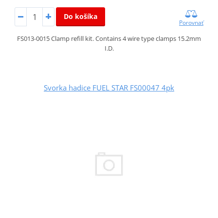
Do košíka
Porovnať
FS013-0015 Clamp refill kit. Contains 4 wire type clamps 15.2mm
I.D.
Svorka hadice FUEL STAR FS00047 4pk