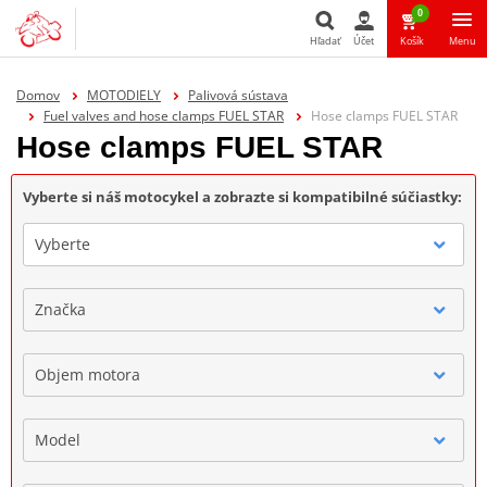
0
Hľadať
Účet
Košík
Menu
Hľadať
Domov
MOTODIELY
Palivová sústava
Fuel valves and hose clamps FUEL STAR
Hose clamps FUEL STAR
Hose clamps FUEL STAR
Vyberte si náš motocykel a zobrazte si kompatibilné súčiastky:
Vyberte
Značka
Objem motora
Model