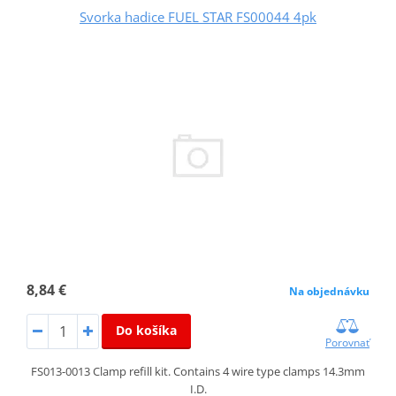
Svorka hadice FUEL STAR FS00044 4pk
8,84 €
Na objednávku
Do košíka
Porovnať
FS013-0013 Clamp refill kit. Contains 4 wire type clamps 14.3mm
I.D.