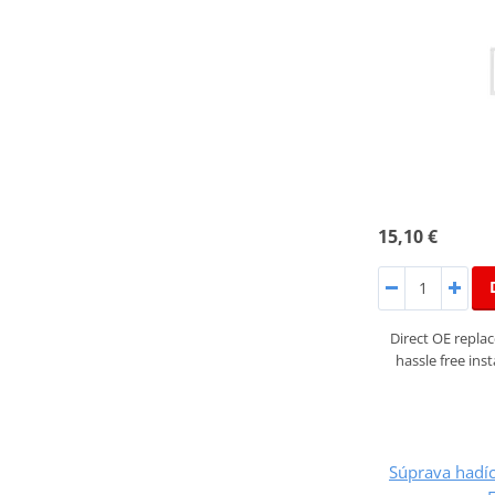
15,10 €
Direct OE repla
hassle free inst
Súprava hadíc