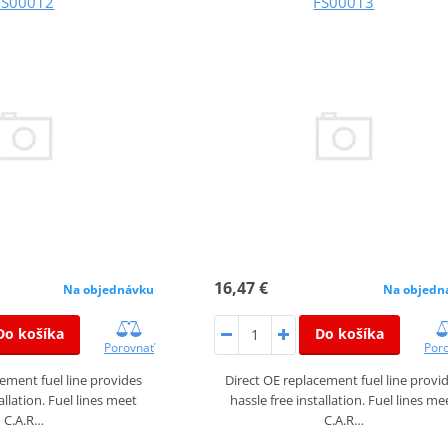
FS00012
FS00013
16,47 €
Na objednávku
Na objedn
Do košíka
Do košíka
Porovnať
Por
cement fuel line provides
Direct OE replacement fuel line provi
allation. Fuel lines meet
hassle free installation. Fuel lines me
C.A.R…
C.A.R…