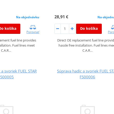
28,91 €
Na objednávku
Na objedn
Do košíka
Do košíka
Porovnať
Por
cement fuel line provides
Direct OE replacement fuel line provi
allation. Fuel lines meet
hassle free installation. Fuel lines me
C.A.R…
C.A.R…
 a svoriek FUEL STAR
Súprava hadíc a svoriek FUEL S
FS00005
FS00006