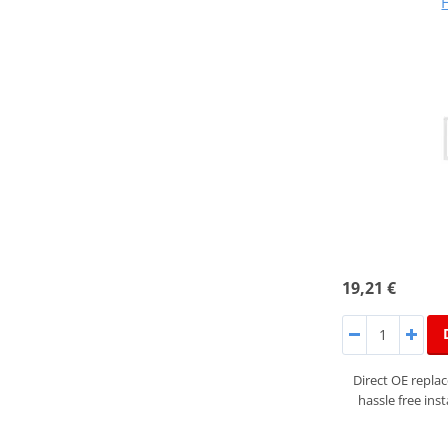
19,21 €
Direct OE repla
hassle free inst