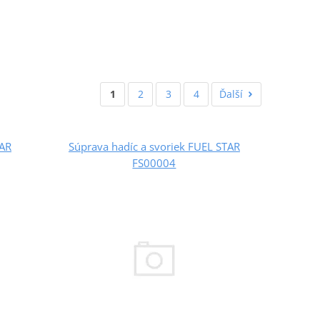
1
2
3
4
Ďalší
TAR
Súprava hadíc a svoriek FUEL STAR
FS00004