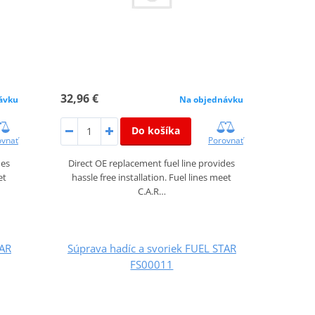
32,96 €
ávku
Na objednávku
Do košíka
ovnať
Porovnať
des
Direct OE replacement fuel line provides
et
hassle free installation. Fuel lines meet
C.A.R…
TAR
Súprava hadíc a svoriek FUEL STAR
FS00011