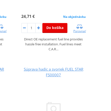
24,71 €
ávku
Na objednávku
Do košíka
ovnať
Porovnať
des
Direct OE replacement fuel line provides
et
hassle free installation. Fuel lines meet
C.A.R…
TAR
Súprava hadíc a svoriek FUEL STAR
FS00007