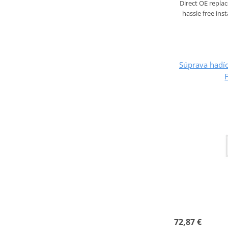
Direct OE repla
hassle free inst
Súprava hadíc
72,87 €