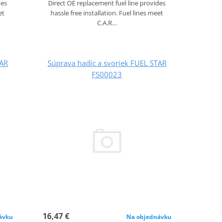
des
Direct OE replacement fuel line provides
et
hassle free installation. Fuel lines meet
C.A.R…
TAR
Súprava hadíc a svoriek FUEL STAR
FS00023
16,47 €
ávku
Na objednávku