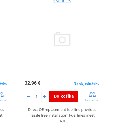
FS00015
32,96 €
ávku
Na objednávku
Do košíka
ovnať
Porovnať
des
Direct OE replacement fuel line provides
et
hassle free installation. Fuel lines meet
C.A.R…