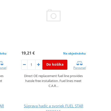
19,21 €
ávku
Na objednávku
Do košíka
ovnať
Porovnať
des
Direct OE replacement fuel line provides
et
hassle free installation. Fuel lines meet
C.A.R…
TAR
Súprava hadíc a svoriek FUEL STAR