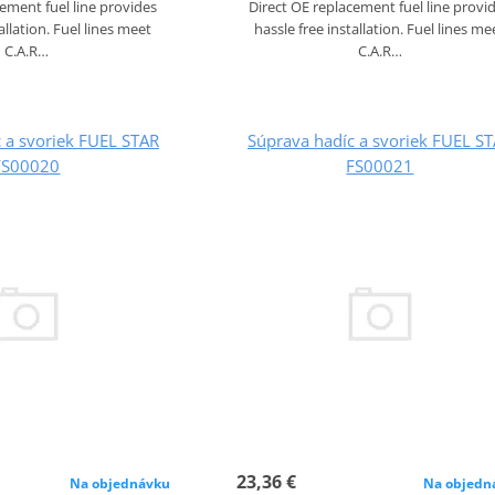
cement fuel line provides
Direct OE replacement fuel line provi
allation. Fuel lines meet
hassle free installation. Fuel lines me
C.A.R…
C.A.R…
 a svoriek FUEL STAR
Súprava hadíc a svoriek FUEL S
FS00020
FS00021
23,36 €
Na objednávku
Na objedn