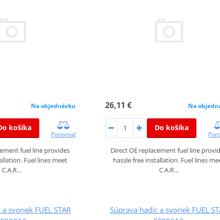
26,11 €
Na objednávku
Na objedn
Do košíka
Do košíka
Porovnať
Por
cement fuel line provides
Direct OE replacement fuel line provi
allation. Fuel lines meet
hassle free installation. Fuel lines me
C.A.R…
C.A.R…
 a svoriek FUEL STAR
Súprava hadíc a svoriek FUEL S