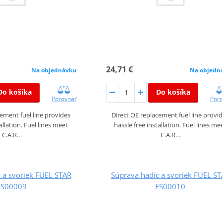
24,71 €
Na objednávku
Na objedn
Do košíka
Do košíka
Porovnať
Por
cement fuel line provides
Direct OE replacement fuel line provi
allation. Fuel lines meet
hassle free installation. Fuel lines me
C.A.R…
C.A.R…
 a svoriek FUEL STAR
Súprava hadíc a svoriek FUEL S
FS00009
FS00010