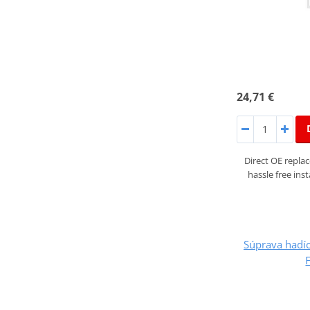
24,71 €
Direct OE repla
hassle free inst
Súprava hadíc