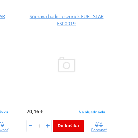
TAR
Súprava hadíc a svoriek FUEL STAR
FS00019
70,16 €
ávku
Na objednávku
Do košíka
ovnať
Porovnať