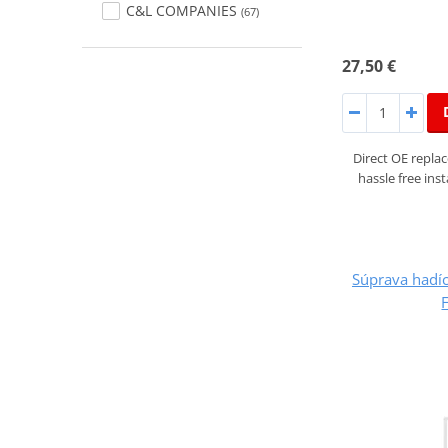
C&L COMPANIES
(67)
27,50 €
Direct OE repla
hassle free inst
Súprava hadíc