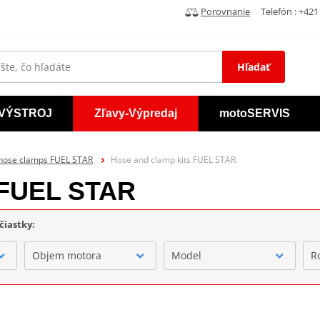
Porovnanie
Telefón : +421 
Hľadať
VÝSTROJ
Zľavy-Výpredaj
motoSERVIS
 hose clamps FUEL STAR
Hose and clamp kits FUEL STAR
 FUEL STAR
čiastky:
Objem motora
Model
R